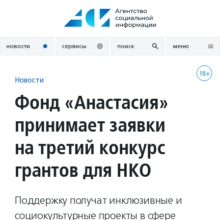
Перейти
к
содержанию
новости
сервисы
поиск
меню
18+
Новости
Фонд «Анастасия»
принимает заявки
на третий конкурс
грантов для НКО
Поддержку получат инклюзивные и
социокультурные проекты в сфере