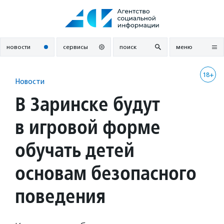
Перейти
к
содержанию
новости
сервисы
поиск
меню
18+
Новости
В Заринске будут
в игровой форме
обучать детей
основам безопасного
поведения