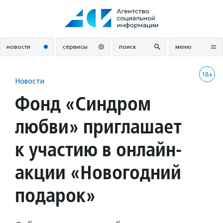
Перейти
к
содержанию
новости
сервисы
поиск
меню
18+
Новости
Фонд «Синдром
любви» приглашает
к участию в онлайн-
акции «Новогодний
подарок»