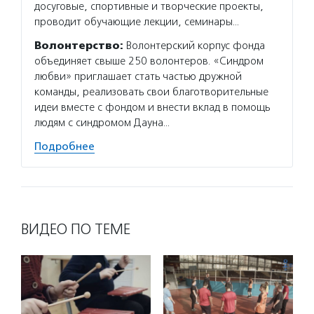
досуговые, спортивные и творческие проекты,
специа
проводит обучающие лекции, семинары…
детей 
Волонтерство:
Волонтерский корпус фонда
Волон
объединяет свыше 250 волонтеров. «Синдром
«Даунс
любви» приглашает стать частью дружной
в разв
команды, реализовать свои благотворительные
реализ
идеи вместе с фондом и внести вклад в помощь
частью
людям с синдромом Дауна…
корпус
Подробнее
Подро
ВИДЕО ПО ТЕМЕ