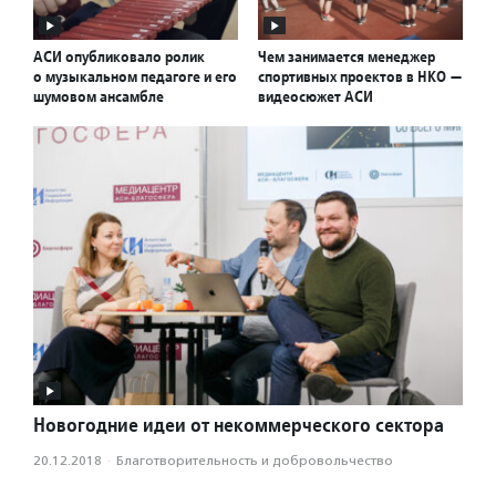
АСИ опубликовало ролик
Чем занимается менеджер
о музыкальном педагоге и его
спортивных проектов в НКО —
шумовом ансамбле
видеосюжет АСИ
Новогодние идеи от некоммерческого сектора
20.12.2018
·
Благотвори­тель­ность и доброволь­чест­во