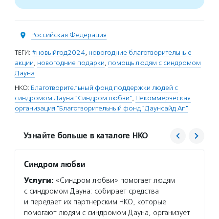
Российская Федерация
ТЕГИ:
#новыйгод2024
,
новогодние благотворительные
акции
,
новогодние подарки
,
помощь людям с синдромом
Дауна
НКО:
Благотворительный фонд поддержки людей с
синдромом Дауна "Синдром любви"
,
Некоммерческая
организация "Благотворительный фонд "Даунсайд Ап"
Узнайте больше в каталоге НКО
Синдром любви
Даунс
Услуги:
«Синдром любви» помогает людям
Услуг
с синдромом Дауна: собирает средства
компле
и передает их партнерским НКО, которые
воспит
помогают людям с синдромом Дауна, организует
В Моск