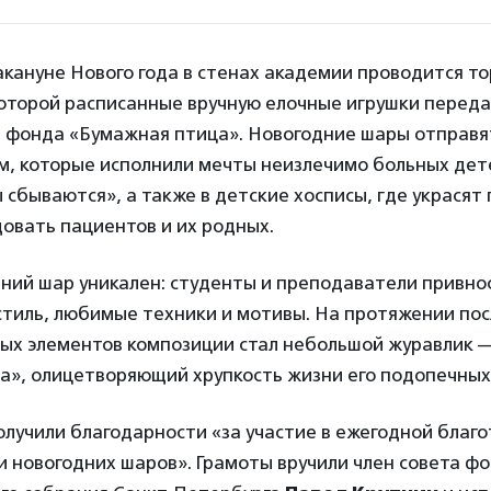
акануне Нового года в стенах академии проводится т
которой расписанные вручную елочные игрушки перед
 фонда «Бумажная птица». Новогодние шары отправя
м, которые исполнили мечты неизлечимо больных дет
сбываются», а также в детские хосписы, где украсят
довать пациентов и их родных.
ий шар уникален: студенты и преподаватели привнос
стиль, любимые техники и мотивы. На протяжении по
ных элементов композиции стал небольшой журавлик 
а», олицетворяющий хрупкость жизни его подопечны
лучили благодарности «за участие в ежегодной благ
и новогодних шаров». Грамоты вручили член совета ф