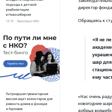
Законодательно
подходы к детской
директор фонда
реабилитации
в Новосибирске
Обращаясь к ст
13:15
·
Прислано НКО
«Я не п
академи
украшен
шар для
стацион
ему част
Патриаршая гуманитарная
«Нас очень раду
миссия ищет волонтеров для
новогодние шар
ремонта домов в Донецке
и Горловке
добрых волшебни