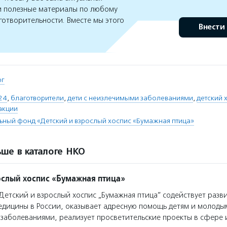
 полезные материалы по любому
готворительности. Вместе мы этого
Внести
рг
24
,
благотворители
,
дети с неизлечимыми заболеваниями
,
детский 
акции
ьный фонд «Детский и взрослый хоспис «Бумажная птица»
ше в каталоге НКО
ослый хоспис «Бумажная птица»
етский и взрослый хоспис „Бумажная птица“ содействует разв
едицины в России, оказывает адресную помощь детям и молоды
заболеваниями, реализует просветительские проекты в сфере 