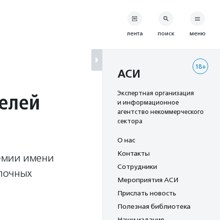
лента
поиск
меню
18+
АСИ
елей
Экспертная организация
и информационное
агентство некоммерческого
сектора
О нас
Контакты
емии имени
Сотрудники
елочных
Мероприятия АСИ
Прислать новость
Полезная библиотека
Наши издания