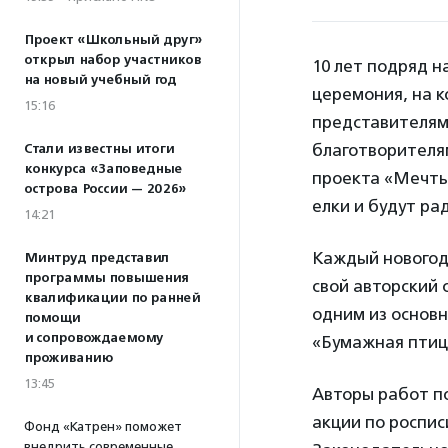
Проект «Школьный друг»
открыл набор участников
10 лет подряд н
на новый учебный год
церемония, на 
15:16
представителям
благотворителя
Стали известны итоги
конкурса «Заповедные
проекта «Мечты 
острова России — 2026»
елки и будут ра
14:21
Каждый новогодн
Минтруд представил
программы повышения
свой авторский 
квалификации по ранней
одним из основ
помощи
и сопровождаемому
«Бумажная птиц
проживанию
13:45
Авторы работ по
акции по роспис
Фонд «Катрен» поможет
внедрить современные