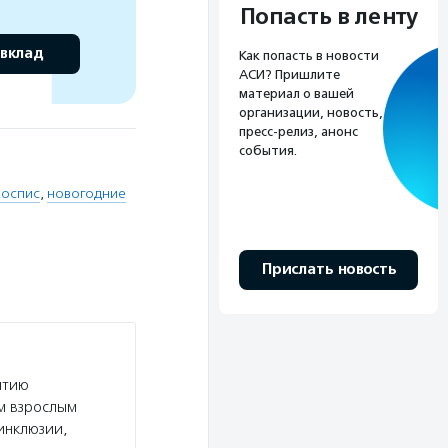
Попасть в ленту
 вклад
Как попасть в новости
АСИ? Пришлите
материал о вашей
организации, новость,
пресс-релиз, анонс
события.
хоспис
,
новогодние
Прислать новость
итию
м взрослым
инклюзии,