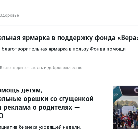
Здоровье
ельная ярмарка в поддержку фонда «Вера
 благотворительная ярмарка в пользу Фонда помощи
Благотвори­тель­ность и доброволь­чест­во
омощь детям,
ельные орешки со сгущенкой
я реклама о родителях —
О
ициатив бизнеса уходящей недели.