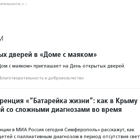
­тель­ность и доброволь­чест­во
М
ых дверей в «Доме с маяком»
Дом с маяком» приглашает на День открытых дверей.
Благотвори­тель­ность и доброволь­чест­во
ренция «“Батарейка жизни”: как в Крыму
ей со сложными диагнозами во время
нции в МИА Россия сегодня Симферополь» расскажут, как
детей с паллиативным диагнозом в период отсутствия свет