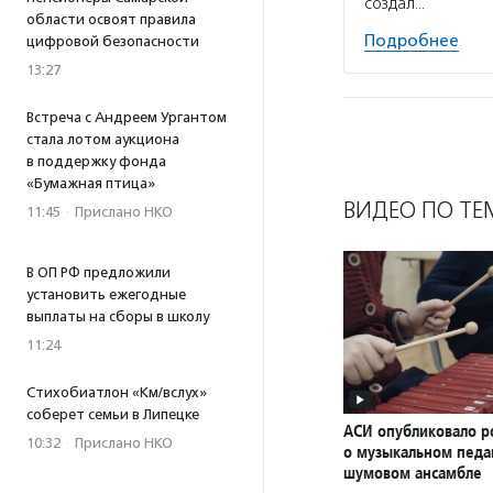
создал…
области освоят правила
Подробнее
цифровой безопасности
13:27
Встреча с Андреем Ургантом
стала лотом аукциона
в поддержку фонда
«Бумажная птица»
ВИДЕО ПО ТЕ
11:45
·
Прислано НКО
В ОП РФ предложили
установить ежегодные
выплаты на сборы в школу
11:24
Стихобиатлон «Км/вслух»
соберет семьи в Липецке
АСИ опубликовало р
10:32
·
Прислано НКО
о музыкальном педаг
шумовом ансамбле