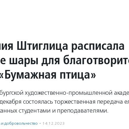
ия Штиглица расписала
е шары для благотворит
«Бумажная птица»
рбургской художественно-промышленной акад
декабря состоялась торжественная передача 
санных студентами и преподавателями.
ь и доброволь­чест­во
·
14.12.2023