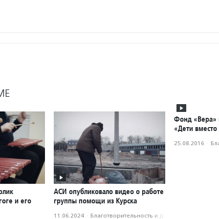
МЕ
Фонд «Вера» 
«Дети вместо
25.08.2016
·
Бл
олик
АСИ опубликовало видео о работе
оге и его
группы помощи из Курска
11.06.2024
·
Благотвори­тель­ность и доброволь­чест­во