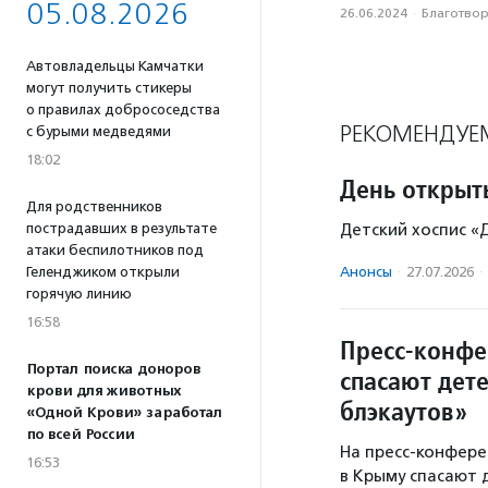
05.08.2026
26.06.2024
·
Благотвори
Автовладельцы Камчатки
могут получить стикеры
о правилах добрососедства
РЕКОМЕНДУЕ
с бурыми медведями
18:02
День открыт
Для родственников
пострадавших в результате
Детский хоспис «
атаки беспилотников под
Геленджиком открыли
Анонсы
·
27.07.2026
·
горячую линию
16:58
Пресс-конфе
Портал поиска доноров
спасают дет
крови для животных
блэкаутов»
«Одной Крови» заработал
по всей России
На пресс-конфере
16:53
в Крыму спасают 