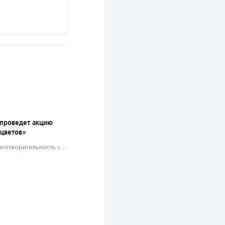
проведет акцию
 цветов»
аготвори­тель­ность и доброволь­чест­во