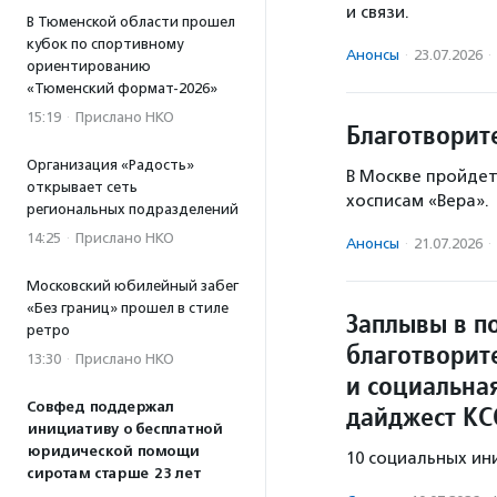
и связи.
В Тюменской области прошел
кубок по спортивному
Анонсы
·
23.07.2026
·
ориентированию
«Тюменский формат-2026»
15:19
·
Прислано НКО
Благотворит
Организация «Радость»
В Москве пройдет
открывает сеть
хосписам «Вера».
региональных подразделений
14:25
·
Прислано НКО
Анонсы
·
21.07.2026
·
Московский юбилейный забег
«Без границ» прошел в стиле
Заплывы в п
ретро
благотворит
13:30
·
Прислано НКО
и социальна
Совфед поддержал
дайджест КС
инициативу о бесплатной
юридической помощи
10 социальных ин
сиротам старше 23 лет