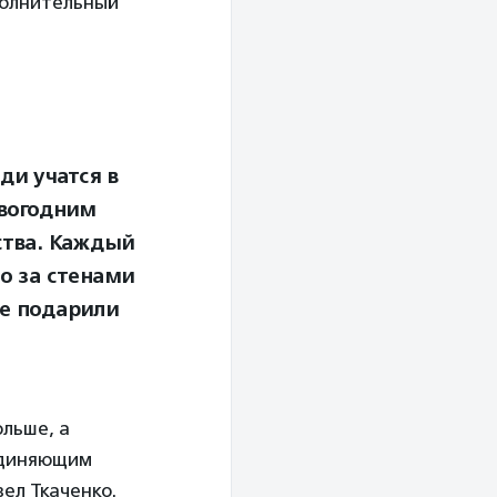
полнительный
ди учатся в
овогодним
ства. Каждый
то за стенами
ые подарили
ольше, а
единяющим
ел Ткаченко.