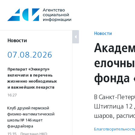
Перейти
к
содержанию
Новости
Новости
Академ
07.08.2026
елочны
Препарат «Энхерту»
фонда 
включили в перечень
жизненно необходимых
и важнейших лекарств
16:27
В Санкт-Пете
Штиглица 12 
Клуб друзей пермской
физико-математической
шаров, распи
школы № 146 ищет
фандрайзера
Благотвори­тель­ност
15:35
·
Прислано НКО