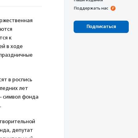
Поддержать нас
оржественная
Подписаться
аются
тся к
ей в ходе
 праздничные
ят в роспись
следних лет
— символ фонда
х.
отворительной
онда, депутат