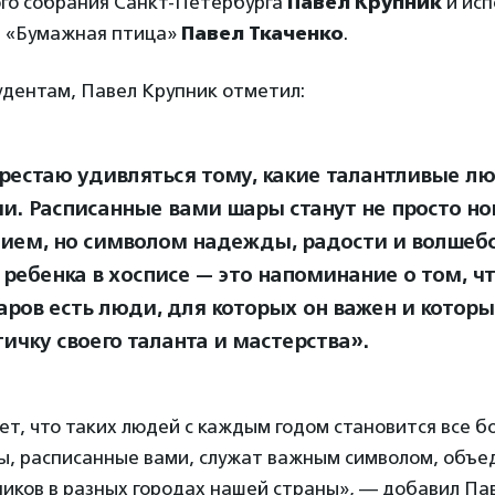
го собрания Санкт-Петербурга
Павел Крупник
и ис
 «Бумажная птица»
Павел Ткаченко
.
удентам, Павел Крупник отметил:
ерестаю удивляться тому, какие талантливые лю
и. Расписанные вами шары станут не просто н
ием, но символом надежды, радости и волшеб
 ребенка в хосписе — это напоминание о том, ч
аров есть люди, для которых он важен и котор
ичку своего таланта и мастерства».
ет, что таких людей с каждым годом становится все б
ы, расписанные вами, служат важным символом, объ
ков в разных городах нашей страны», — добавил Пав