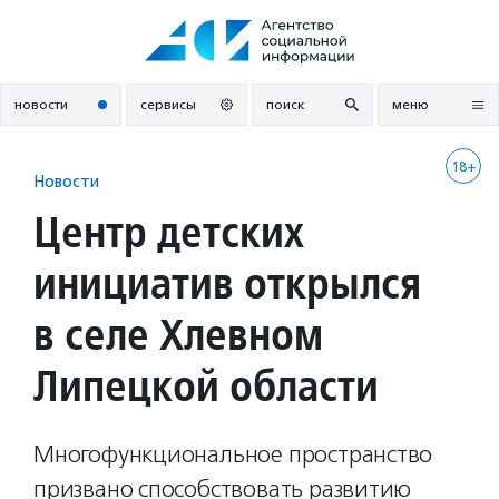
Перейти
к
содержанию
новости
сервисы
поиск
меню
18+
Новости
Центр детских
инициатив открылся
в селе Хлевном
Липецкой области
Многофункциональное пространство
призвано способствовать развитию