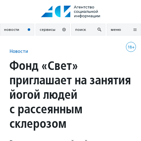
Перейти
к
содержанию
новости
сервисы
поиск
меню
18+
Новости
Фонд «Свет»
приглашает на занятия
йогой людей
с рассеянным
склерозом