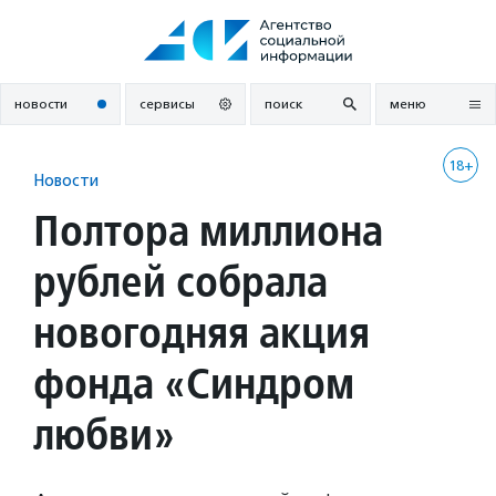
Перейти
к
содержанию
новости
сервисы
поиск
меню
18+
Новости
Полтора миллиона
рублей собрала
новогодняя акция
фонда «Синдром
любви»