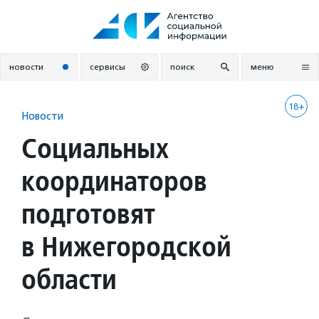
Перейти
к
содержанию
новости
сервисы
поиск
меню
18+
Новости
Социальных
координаторов
подготовят
в Нижегородской
области