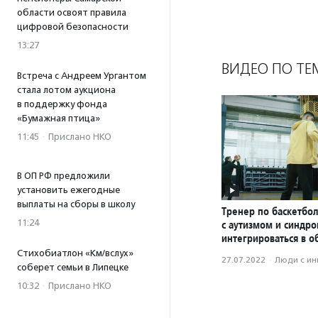
области освоят правила
цифровой безопасности
13:27
ВИДЕО ПО ТЕ
Встреча с Андреем Ургантом
стала лотом аукциона
в поддержку фонда
«Бумажная птица»
11:45
·
Прислано НКО
В ОП РФ предложили
установить ежегодные
выплаты на сборы в школу
Тренер по баскетбол
11:24
с аутизмом и синдр
интегрироваться в о
Стихобиатлон «Км/вслух»
27.07.2022
·
Люди с и
соберет семьи в Липецке
10:32
·
Прислано НКО