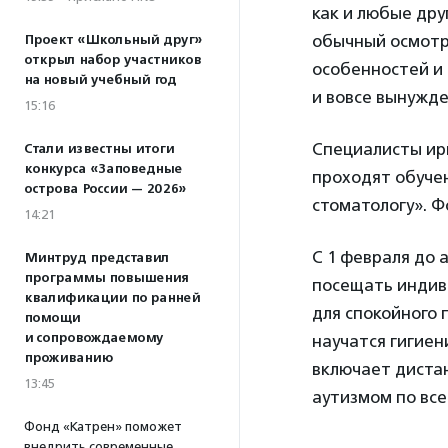
как и любые дру
обычный осмотр 
Проект «Школьный друг»
открыл набор участников
особенностей и 
на новый учебный год
и вовсе вынужд
15:16
Специалисты ирк
Стали известны итоги
конкурса «Заповедные
проходят обучен
острова России — 2026»
стоматологу». Ф
14:21
С 1 февраля до а
Минтруд представил
программы повышения
посещать индив
квалификации по ранней
для спокойного 
помощи
и сопровождаемому
научатся гигие
проживанию
включает дистан
13:45
аутизмом по все
Фонд «Катрен» поможет
внедрить современные