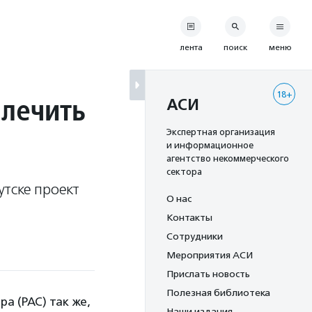
лента
поиск
меню
18+
 лечить
АСИ
Экспертная организация
и информационное
агентство некоммерческого
сектора
тске проект
О нас
Контакты
Сотрудники
Мероприятия АСИ
Прислать новость
Полезная библиотека
ра (РАС) так же,
Наши издания