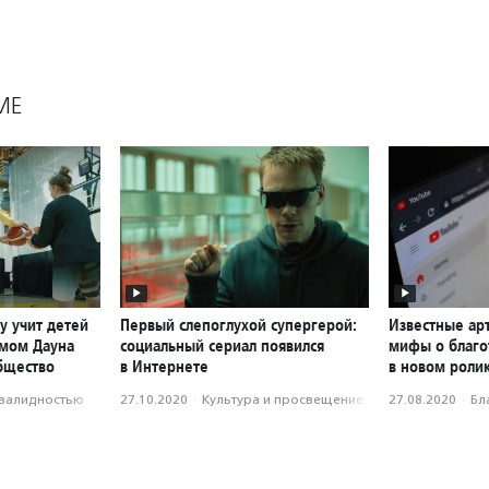
МЕ
у учит детей
Первый слепоглухой супергерой:
Известные ар
омом Дауна
социальный сериал появился
мифы о благо
бщество
в Интернете
в новом роли
нвалидностью
27.10.2020
·
Культура и просвещение
27.08.2020
·
Бл