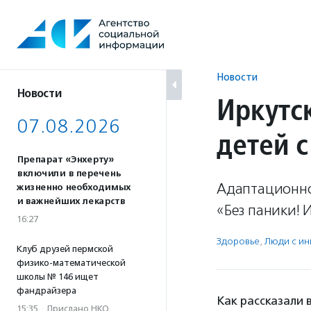
Перейти
к
содержанию
Новости
Новости
Иркутс
07.08.2026
детей 
Препарат «Энхерту»
включили в перечень
Адаптационно-
жизненно необходимых
и важнейших лекарств
«Без паники! 
16:27
Здоровье
,
Люди с и
Клуб друзей пермской
физико-математической
школы № 146 ищет
фандрайзера
Как рассказали 
15:35
·
Прислано НКО