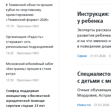
В Тюменской области прошел
кубок по спортивному
Инструкция: 
ориентированию
у ребенка
«Тюменский формат-2026»
15:19
·
Прислано НКО
Эксперты рассказ
развития ребенка
Организация «Радость»
и на что именно
открывает сеть
в поведении дошк
региональных подразделений
14:25
·
Прислано НКО
Серии
·
31.07.2026
·
З
Московский юбилейный забег
«Без границ» прошел в стиле
Специалисто
ретро
с детьми с 
13:30
·
Прислано НКО
Очные обучающие 
Совфед поддержал
Мордовия, Астрах
инициативу о бесплатной
юридической помощи
Новости
·
21.07.2026
сиротам старше 23 лет