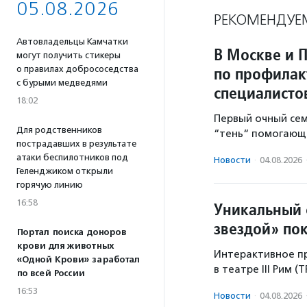
05.08.2026
РЕКОМЕНДУЕ
Автовладельцы Камчатки
В Москве и 
могут получить стикеры
по профилак
о правилах добрососедства
с бурыми медведями
специалисто
18:02
Первый очный се
Для родственников
“тень“ помогающе
пострадавших в результате
атаки беспилотников под
Новости
·
04.08.2026
Геленджиком открыли
горячую линию
16:58
Уникальный 
звездой» по
Портал поиска доноров
крови для животных
Интерактивное пр
«Одной Крови» заработал
в театре III Рим (
по всей России
16:53
Новости
·
04.08.2026