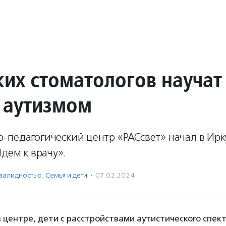
ких стоматологов научат
с аутизмом
педагогический центр «РАСсвет» начал в Ирку
Идем к врачу».
нвалидностью
,
Семья и дети
·
07.02.2024
в центре, дети с расстройствами аутистического спект