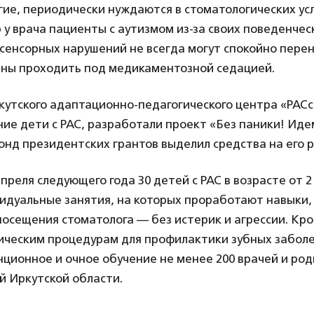
гие, периодически нуждаются в стоматологических усл
у врача пациенты с аутизмом из-за своих поведенчес
сенсорных нарушений не всегда могут спокойно перен
ены проходить под медикаментозной седацией.
утского адаптационно-педагогического центра «РАСс
ие дети с РАС, разработали проект «Без паники! Иде
онд президентских грантов выделил средства на его 
преля следующего года 30 детей с РАС в возрасте от 2
идуальные занятия, на которых проработают навыки
посещения стоматолога — без истерик и агрессии. Кро
ническим процедурам для профилактики зубных забол
ционное и очное обучение не менее 200 врачей и род
й Иркутской области.