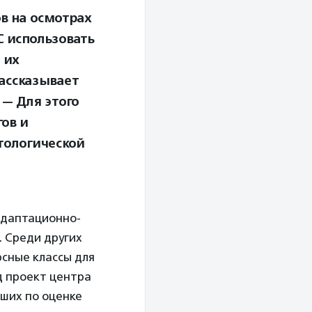
в на осмотрах
С использовать
 их
ассказывает
. — Для этого
ов и
тологической
адаптационно-
 Среди других
сные классы для
д проект центра
чших по оценке