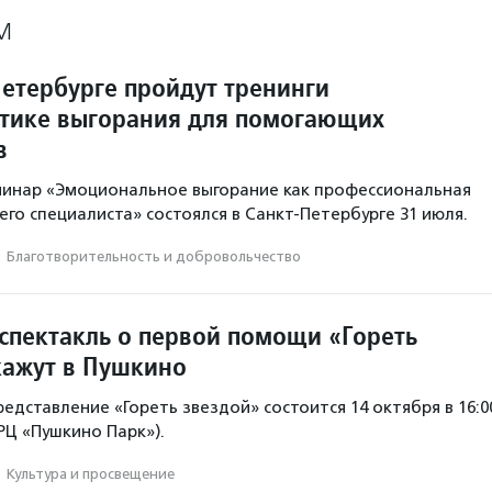
М
Петербурге пройдут тренинги
тике выгорания для помогающих
в
минар «Эмоциональное выгорание как профессиональная
го специалиста» состоялся в Санкт-Петербурге 31 июля.
·
Благотвори­тель­ность и доброволь­чест­во
спектакль о первой помощи «Гореть
кажут в Пушкино
едставление «Гореть звездой» состоится 14 октября в 16:0
ТРЦ «Пушкино Парк»).
·
Культура и просвещение