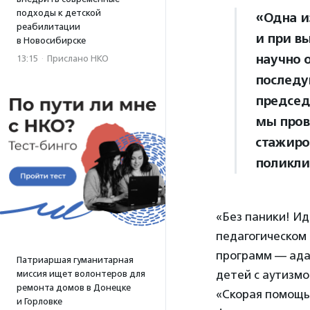
подходы к детской
«Одна и
реабилитации
и при в
в Новосибирске
научно 
13:15
·
Прислано НКО
последу
председ
мы пров
стажиро
поликли
«Без паники! Ид
педагогическом
программ — ада
Патриаршая гуманитарная
детей с аутизмо
миссия ищет волонтеров для
ремонта домов в Донецке
«Скорая помощь 
и Горловке