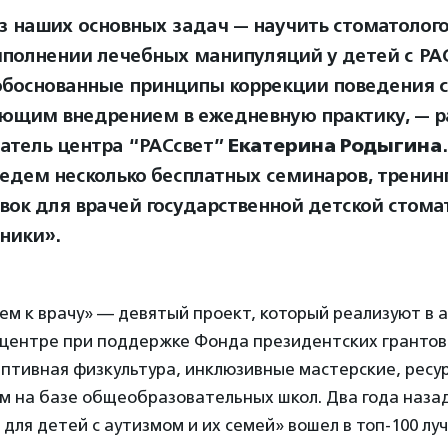
з наших основных задач — научить стоматолого
ыполнении лечебных манипуляций у детей с РА
обоснованные принципы коррекции поведения с
ющим внедрением в ежедневную практику, — р
атель центра “РАСсвет”
Екатерина Родыгина
едем несколько бесплатных семинаров, тренинг
вок для врачей государственной детской стома
ники».
ем к врачу» — девятый проект, который реализуют в 
 центре при поддержке Фонда президентских грантов.
птивная физкультура, инклюзивные мастерские, ресур
м на базе общеобразовательных школ. Два года наза
для детей с аутизмом и их семей» вошел в топ-100 лу