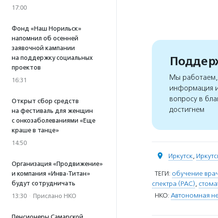
17:00
Фонд «Наш Норильск»
напомнил об осенней
заявочной кампании
на поддержку социальных
Поддерж
проектов
Мы работаем, 
16:31
информация и
вопросу в бла
Открыт сбор средств
достигнем
на фестиваль для женщин
с онкозаболеваниями «Еще
краше в танце»
14:50
Иркутск
,
Иркутс
Организация «Продвижение»
ТЕГИ:
обучение вра
и компания «Инва-Титан»
спектра (РАС)
,
стома
будут сотрудничать
НКО:
Автономная не
13:30
·
Прислано НКО
Пенсионеры Самарской