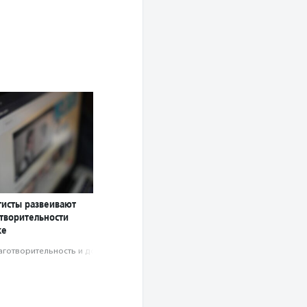
тисты развеивают
творительности
ке
аготвори­тель­ность и доброволь­чест­во