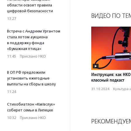
области освоят правила
цифровой безопасности
ВИДЕО ПО ТЕ
13:27
Встреча с Андреем Ургантом
стала лотом аукциона
в поддержку фонда
«Бумажная птица»
11:45
·
Прислано НКО
В ОП РФ предложили
Инструкция: как НКО
установить ежегодные
классный подкаст
выплаты на сборы в школу
31.10.2024
·
Культура 
11:24
Стихобиатлон «Км/вслух»
соберет семьи в Липецке
10:32
·
Прислано НКО
РЕКОМЕНДУЕ