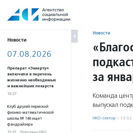
Перейти
к
содержанию
Новости
Новости
«Благо
07.08.2026
подкас
Препарат «Энхерту»
за янва
включили в перечень
жизненно необходимых
и важнейших лекарств
16:27
Команда центр
выпускал подк
Клуб друзей пермской
физико-математической
НКО-сектор
·
13.02
школы № 146 ищет
фандрайзера
15:35
·
Прислано НКО