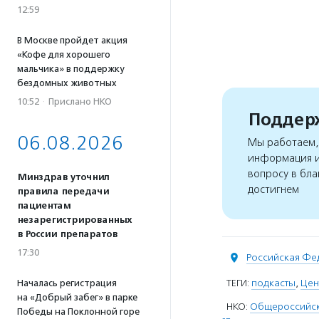
12:59
В Москве пройдет акция
«Кофе для хорошего
мальчика» в поддержку
бездомных животных
10:52
·
Прислано НКО
Поддерж
06.08.2026
Мы работаем, 
информация и
вопросу в бла
Минздрав уточнил
достигнем
правила передачи
пациентам
незарегистрированных
в России препаратов
17:30
Российская Фе
ТЕГИ:
подкасты
,
Цен
Началась регистрация
на «Добрый забег» в парке
НКО:
Общероссийска
Победы на Поклонной горе