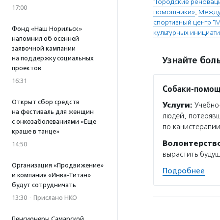
"Городские реновац
17:00
помощники»
,
Между
спортивный центр "
Фонд «Наш Норильск»
культурных инициат
напомнил об осенней
заявочной кампании
на поддержку социальных
Узнайте боль
проектов
16:31
Собаки-помо
Открыт сбор средств
Услуги:
Учебно-
на фестиваль для женщин
людей, потерявш
с онкозаболеваниями «Еще
по канистерапии
краше в танце»
Волонтерств
14:50
вырастить будущ
Организация «Продвижение»
Подробнее
и компания «Инва-Титан»
будут сотрудничать
13:30
·
Прислано НКО
Пенсионеры Самарской