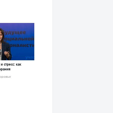
и стресс: как
орания
оровье