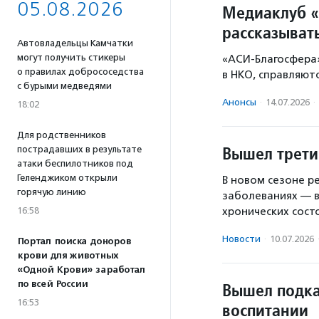
05.08.2026
Медиаклуб «
рассказыват
Автовладельцы Камчатки
могут получить стикеры
«АСИ-Благосфера»
о правилах добрососедства
в НКО, справляют
с бурыми медведями
Анонсы
·
14.07.2026
·
18:02
Для родственников
Вышел третий
пострадавших в результате
атаки беспилотников под
Геленджиком открыли
В новом сезоне р
горячую линию
заболеваниях — в
16:58
хронических сост
Новости
·
10.07.2026
Портал поиска доноров
крови для животных
«Одной Крови» заработал
по всей России
Вышел подка
16:53
воспитании