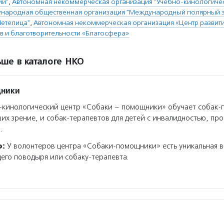
ии"
,
Автономная некоммерческая организация "Учебно-кинологичес
народная общественная организация "Международный полярный 
Метелица"
,
Автономная некоммерческая организация «Центр развит
ив и благотворительности «Благосфера»
ше в каталоге НКО
щники
кинологический центр «Собаки – помощники» обучает собак-
их зрение, и собак-терапевтов для детей с инвалидностью, про
.
о:
У волонтеров центра «Собаки-помощники» есть уникальная в
его поводыря или собаку-терапевта.