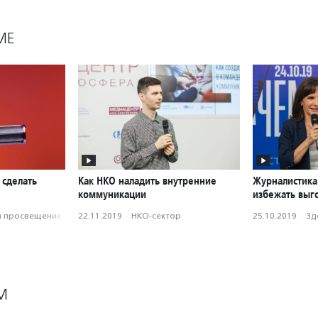
МЕ
 сделать
Как НКО наладить внутренние
Журналистика 
коммуникации
избежать выг
и просвещение
22.11.2019
·
НКО-сектор
25.10.2019
·
Зд
М