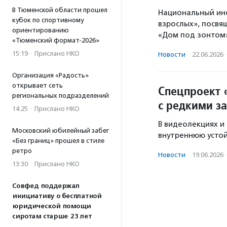
В Тюменской области прошел
Национальный инс
кубок по спортивному
взрослых», посвя
ориентированию
«Дом под зонтом»
«Тюменский формат-2026»
15:19
·
Прислано НКО
Новости
·
22.06.2026
Организация «Радость»
открывает сеть
Спецпроект 
региональных подразделений
с редкими з
14:25
·
Прислано НКО
В видеолекциях и
Московский юбилейный забег
внутреннюю устой
«Без границ» прошел в стиле
ретро
Новости
·
19.06.2026
13:30
·
Прислано НКО
Совфед поддержал
инициативу о бесплатной
юридической помощи
сиротам старше 23 лет