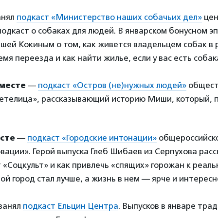
анял
подкаст «Министерство наших собачьих дел»
цен
одкаст о собаках для людей. В январском бонусном э
шей Кокиным о том, как живется владельцем собак в 
емя переезда и как найти жилье, если у вас есть собак
месте
—
подкаст «Остров (не)нужных людей»
общест
етелица», рассказывающий историю Миши, который, п
сте
—
подкаст «Городские интонации»
общероссийско
вации». Герой выпуска Глеб Шибаев из Серпухова расс
 «Соцкульт» и как привлечь «спящих» горожан к реал
ой город стал лучше, а жизнь в нем — ярче и интересн
занял
подкаст Ельцин Центра
. Выпусков в январе тра