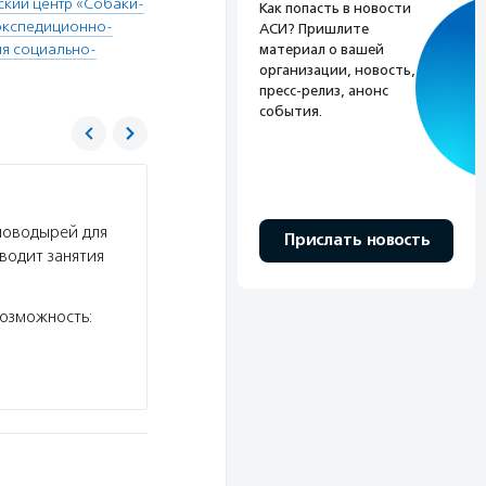
кий центр «Собаки-
Как попасть в новости
экспедиционно-
АСИ? Пришлите
ия социально-
материал о вашей
организации, новость,
пресс-релиз, анонс
события.
Центр развития социально-культурных пр
«Благосфера»
поводырей для
Прислать новость
Услуги:
Центр «Благосфера» создает условия 
водит занятия
в благотворительность и могли больше узнать
и некоммерческих организациях: в центре про
озможность:
организаций, работают книжный…
Подробнее