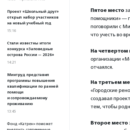
Пятое место
з
Проект «Школьный друг»
открыл набор участников
помощники» — п
на новый учебный год
поговорили с Ми
15:16
что учесть во вр
Стали известны итоги
конкурса «Заповедные
На четвертом
острова России — 2026»
организации «М
14:21
отчаялся.
Минтруд представил
программы повышения
На третьем ме
квалификации по ранней
«Городские рено
помощи
создавал проект
и сопровождаемому
проживанию
тем, чтобы родн
13:45
Второе место
Фонд «Катрен» поможет
внедрить современные