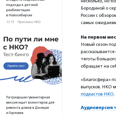
несколько, но б
подходы к детской
Бородиной о сер
реабилитации
России с обзор
в Новосибирске
13:15
·
Прислано НКО
самых ожидаемы
На первом ме
Новый сезон по
рассказывается 
тяготы большог
обращает на се
«Благосфера» п
выпусков. НКО м
подкастов НКО
.
Патриаршая гуманитарная
миссия ищет волонтеров для
Аудиоверсия 
ремонта домов в Донецке
и Горловке