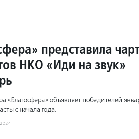
сфера» представила чар
тов НКО «Иди на звук»
рь
а «Благосфера» объявляет победителей января
асты с начала года.
.2024