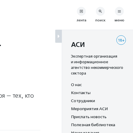
лента
поиск
меню
18+
т
АСИ
Экспертная организация
и информационное
агентство некоммерческого
сектора
О нас
Контакты
 — тех, кто
Сотрудники
Мероприятия АСИ
Прислать новость
Полезная библиотека
Наши издания