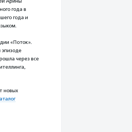
ией Арины
ого года в
шего года и
зыком.
дии «Поток».
 эпизоде
рошла через все
ителлинга,
т новых
аталог