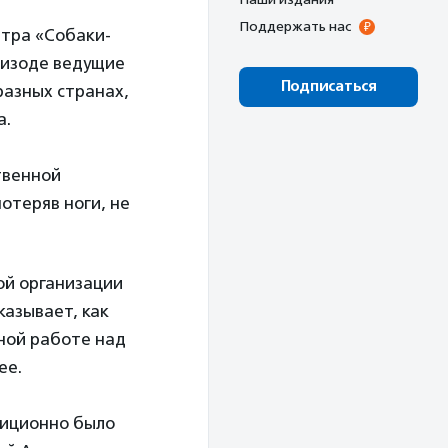
Поддержать нас
тра «Собаки-
пизоде ведущие
Подписаться
разных странах,
а.
венной
отеряв ноги, не
й организации
казывает, как
ьной работе над
ее.
диционно было