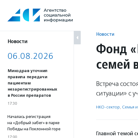
Перейти
к
содержанию
Новости
Новости
Фонд «
06.08.2026
семей 
Минздрав уточнил
правила передачи
Встреча сост
пациентам
незарегистрированных
ситуации» с у
в России препаратов
17:30
НКО-сектор
,
Семья и
Началась регистрация
на «Добрый забег» в парке
Победы на Поклонной горе
Главной темой 
17:00