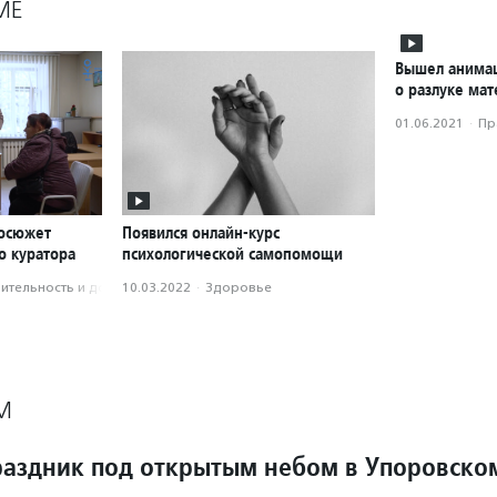
МЕ
Вышел анима
о разлуке мат
01.06.2021
·
Пр
еосюжет
Появился онлайн-курс
о куратора
психологической самопомощи
­тель­ность и доброволь­чест­во
10.03.2022
·
Здоровье
М
аздник под открытым небом в Упоровско