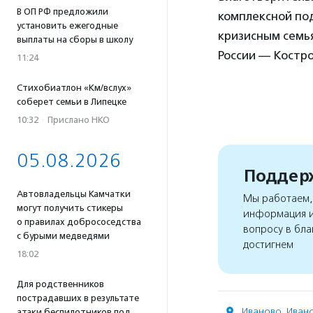
В ОП РФ предложили
комплексной по
установить ежегодные
кризисным семья
выплаты на сборы в школу
России — Костро
11:24
Стихобиатлон «Км/вслух»
соберет семьи в Липецке
10:32
·
Прислано НКО
05.08.2026
Поддерж
Автовладельцы Камчатки
Мы работаем, 
могут получить стикеры
информация и
о правилах добрососедства
вопросу в бла
с бурыми медведями
достигнем
18:02
Для родственников
пострадавших в результате
Иваново
,
Ивано
атаки беспилотников под