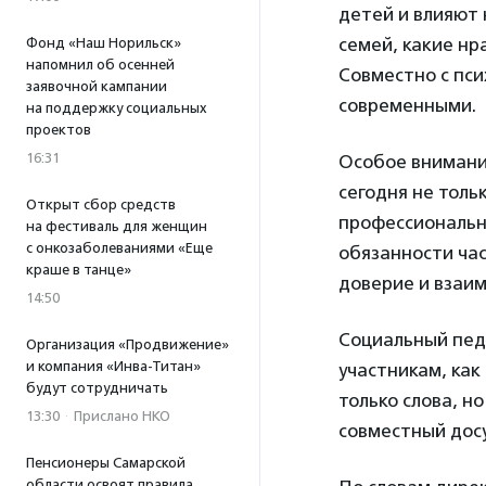
детей и влияют 
семей, какие нр
Фонд «Наш Норильск»
напомнил об осенней
Совместно с пси
заявочной кампании
современными.
на поддержку социальных
проектов
16:31
Особое внимани
сегодня не толь
Открыт сбор средств
профессиональн
на фестиваль для женщин
с онкозаболеваниями «Еще
обязанности час
краше в танце»
доверие и взаи
14:50
Социальный педа
Организация «Продвижение»
и компания «Инва-Титан»
участникам, как
будут сотрудничать
только слова, н
13:30
·
Прислано НКО
совместный досу
Пенсионеры Самарской
области освоят правила