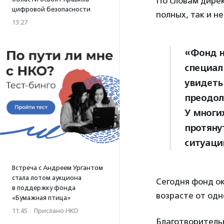
По словам дире
цифровой безопасности
полных, так и 
13:27
«Фонд н
специал
увидеть
преодол
У многи
протяну
ситуаци
Встреча с Андреем Ургантом
стала лотом аукциона
Сегодня фонд о
в поддержку фонда
возрасте от одно
«Бумажная птица»
11:45
·
Прислано НКО
Благотворител