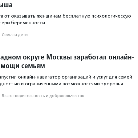
дыша
гают оказывать женщинам бесплатную психологическую
тери беременности.
·
Семья и дети
падном округе Москвы заработал онлайн-
омощи семьям
апустил онлайн-навигатор организаций и услуг для семей
идностью и ограниченными возможностями здоровья.
·
Благотвори­тель­ность и доброволь­чест­во