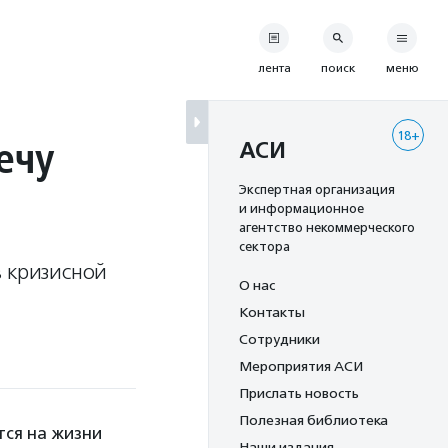
лента
поиск
меню
18+
ечу
АСИ
Экспертная организация
и информационное
агентство некоммерческого
сектора
в кризисной
О нас
Контакты
Сотрудники
Мероприятия АСИ
Прислать новость
Полезная библиотека
тся на жизни
Наши издания