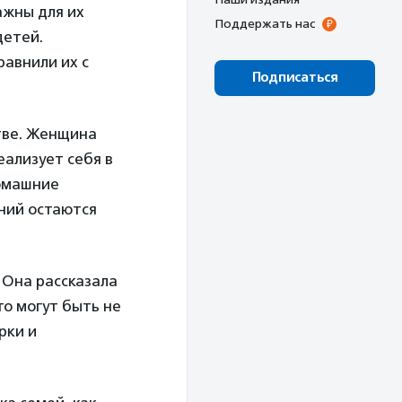
ажны для их
Поддержать нас
детей.
равнили их с
Подписаться
тве. Женщина
еализует себя в
Домашние
ений остаются
 Она рассказала
то могут быть не
рки и