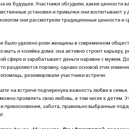
на их будущее. Участники обсудили, какие ценности в
авственные установки и привычки они воспитывают у 
хологом они рассмотрели традиционные ценности и с
е было уделено роли женщины в современном общес
ко мать и хозяйка дома: она активно строит карьеру, р
ой сфере и зарабатывает деньги наравне с мужем. 
то разделяются поровну, однако основой этих измен
мопомощь, резюмировали участники встречи.
гог на встрече подчеркнула важность любви в семье.
 можно проявлять свою любовь, в том числе к детям. Э
о и прикосновения, забота, правильно выбранные пода
г.