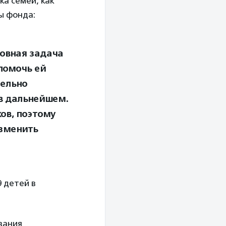
ка семей, как
ы фонда:
овная задача
помочь ей
тельно
 в дальнейшем.
ов, поэтому
зменить
 детей в
азания