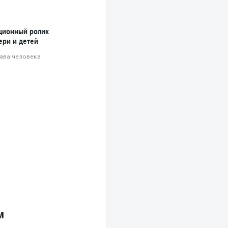
ционный ролик
ери и детей
ава человека
м