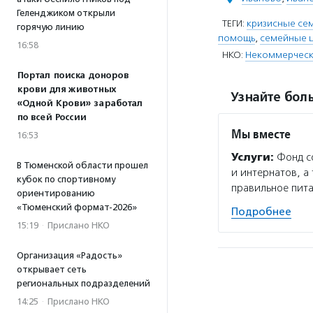
Геленджиком открыли
ТЕГИ:
кризисные се
горячую линию
помощь
,
семейные 
16:58
НКО:
Некоммерческ
Портал поиска доноров
крови для животных
Узнайте боль
«Одной Крови» заработал
по всей России
Мы вместе
16:53
Услуги:
Фонд со
В Тюменской области прошел
и интернатов, а
кубок по спортивному
правильное пита
ориентированию
«Тюменский формат-2026»
Подробнее
15:19
·
Прислано НКО
Организация «Радость»
открывает сеть
региональных подразделений
14:25
·
Прислано НКО