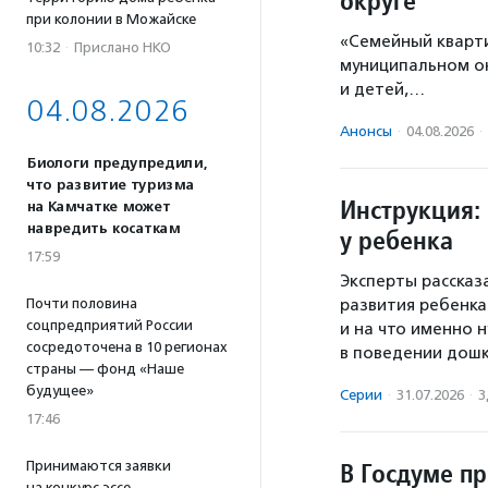
округе
при колонии в Можайске
«Семейный кварт
10:32
·
Прислано НКО
муниципальном ок
и детей,…
04.08.2026
Анонсы
·
04.08.2026
·
Биологи предупредили,
что развитие туризма
Инструкция: 
на Камчатке может
навредить косаткам
у ребенка
17:59
Эксперты рассказ
Почти половина
развития ребенка
соцпредприятий России
и на что именно
сосредоточена в 10 регионах
в поведении дошк
страны — фонд «Наше
будущее»
Серии
·
31.07.2026
·
З
17:46
В Госдуме п
Принимаются заявки
на конкурс эссе