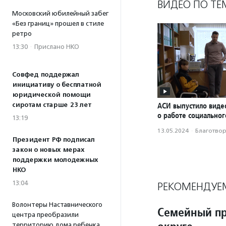
ВИДЕО ПО ТЕ
Московский юбилейный забег
«Без границ» прошел в стиле
ретро
13:30
·
Прислано НКО
Совфед поддержал
инициативу о бесплатной
юридической помощи
сиротам старше 23 лет
АСИ выпустило вид
о работе социальног
13:19
13.05.2024
·
Благотвори
Президент РФ подписал
закон о новых мерах
поддержки молодежных
НКО
13:04
РЕКОМЕНДУЕ
Волонтеры Наставнического
Семейный пр
центра преобразили
территорию дома ребенка