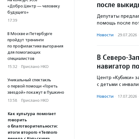
после выки
«Добро.Центр — человеку
будущего»
Депутаты предла
17:39
помощь после по
В Москве и Петербурге
Новости
·
29.07.2026
пройдут тренинги
по профилактике выгорания
для помогающих
В Северо-За
специалистов
навигатор п
15:32
·
Прислано НКО
Центр «Кубики» з
Уникальный спектакль
с детьми с инвал
о первой помощи «Гореть
звездой» покажут в Пушкино
Новости
·
17.07.2026
13:58
·
Прислано НКО
Как культура помогает
говорить
о благотворительности:
итоги второго «Теплого
вечера с Кольским»