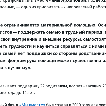
ктора фонда «Мы вместе»
Яны Архиповой
, поддерж
неполных, — одно из приоритетных направлений работ
е ограничивается материальной помощью. Осн
истов — поддержать семью в трудный период, 
 свои внутренние и внешние ресурсы, самостоя
еть трудности и научиться справляться с ними
х семей нет поддержки со стороны родственник
тая фондом рука помощи может существенно и
ю к лучшему».
казывает поддержку 22 родителям, воспитывающим 29
го года до 14 лет.
ьный фонд
«Мы вместе»
был создан в 2010 году для ок