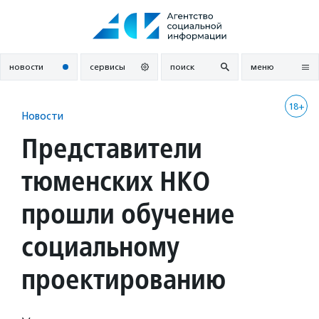
Перейти
к
содержанию
новости
сервисы
поиск
меню
18+
Новости
Представители
тюменских НКО
прошли обучение
социальному
проектированию