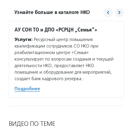
Узнайте больше в каталоге НКО
АУ СОН ТО и ДПО «РСРЦН „Семья“»
Фонд 
Услуги:
Ресурсный центр повышения
Услуг
квалификации сотрудников СО НКО при
гранто
реабилитационном центре «Семья»
(в цел
консультирует по вопросам создания и текущей
на ока
деятельности НКО, предоставляет НКО
потенц
помещение и оборудование для мероприятий,
по соц
создает банк кадрового резерва…
Подро
Подробнее
ВИДЕО ПО ТЕМЕ