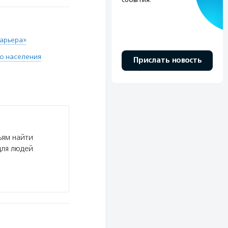
карьера»
го населения
Прислать новость
ьям найти
для людей