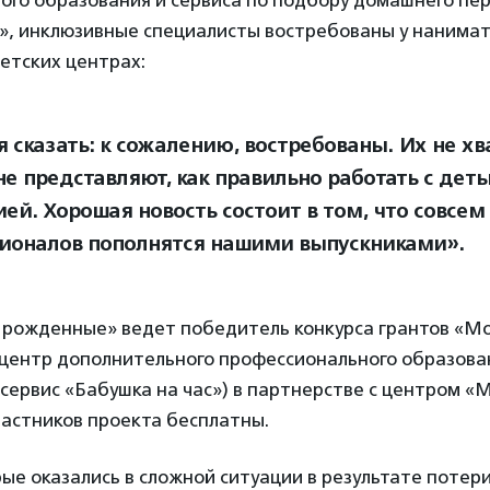
ого образования и сервиса по подбору домашнего пе
», инклюзивные специалисты востребованы у нанимате
детских центрах:
 сказать: к сожалению, востребованы. Их не хва
не представляют, как правильно работать с деть
ией. Хорошая новость состоит в том, что совсем
ионалов пополнятся нашими выпускниками».
 рожденные» ведет победитель конкурса грантов «М
 центр дополнительного профессионального образов
(сервис «Бабушка на час») в партнерстве с центром «
участников проекта бесплатны.
ые оказались в сложной ситуации в результате потер