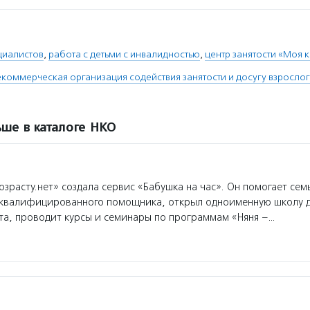
циалистов
,
работа с детьми с инвалидностью
,
центр занятости «Моя 
коммерческая организация содействия занятости и досугу взросло
ше в каталоге НКО
зрасту.нет» создала сервис «Бабушка на час». Он помогает сем
 квалифицированного помощника, открыл одноименную школу 
та, проводит курсы и семинары по программам «Няня –…