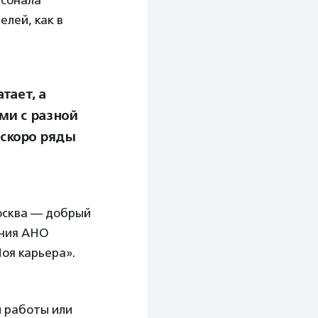
рсонала
лей, как в
тает, а
ми с разной
 скоро ряды
осква — добрый
ания АНО
Моя карьера».
и работы или