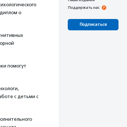
сихологического
Поддержать нас
 диплом о
Подписаться
огнитивных
сорной
вки помогут
ихологи,
аботе с детьми с
полнительного