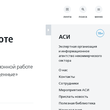
лента
поиск
меню
18+
оте
АСИ
Экспертная организация
и информационное
агентство некоммерческого
сектора
ионной работе
О нас
денные»
Контакты
Сотрудники
Мероприятия АСИ
Прислать новость
Полезная библиотека
Наши издания