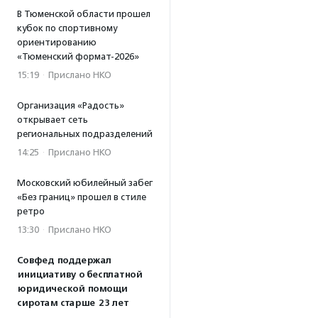
В Тюменской области прошел
кубок по спортивному
ориентированию
«Тюменский формат-2026»
15:19
·
Прислано НКО
Организация «Радость»
открывает сеть
региональных подразделений
14:25
·
Прислано НКО
Московский юбилейный забег
«Без границ» прошел в стиле
ретро
13:30
·
Прислано НКО
Совфед поддержал
инициативу о бесплатной
юридической помощи
сиротам старше 23 лет