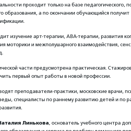
льности проходит только на базе педагогического, п
о образования, а по окончании обучающийся получит
ификации.
дит изучение арт-терапии, АВА-терапии, развития к
тия моторики и межполушарного взаимодействия, сен
д.
ческой части предусмотрена практическая. Стажиро
чить первый опыт работы в новой профессии.
водят преподаватели-практики, московские врачи, пс
веды, специалисты по раннему развитию детей и по р
развития.
Наталия Линькова
, основатель учебного центра до