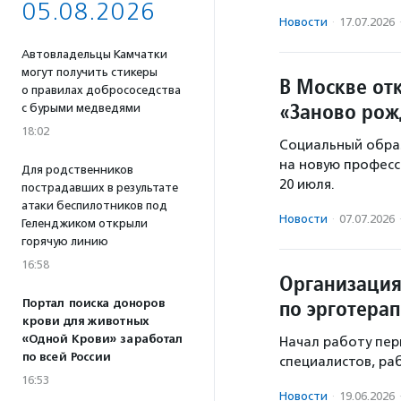
05.08.2026
Новости
·
17.07.2026
Автовладельцы Камчатки
могут получить стикеры
В Москве отк
о правилах добрососедства
«Заново ро
с бурыми медведями
18:02
Социальный обра
на новую професс
Для родственников
20 июля.
пострадавших в результате
атаки беспилотников под
Новости
·
07.07.2026
Геленджиком открыли
горячую линию
16:58
Организация
по эрготера
Портал поиска доноров
крови для животных
«Одной Крови» заработал
Начал работу пер
по всей России
специалистов, ра
16:53
Новости
·
19.06.2026