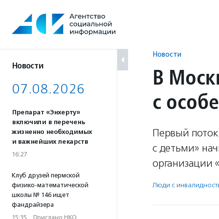
Перейти
к
содержанию
Новости
Новости
В Моск
07.08.2026
с особ
Препарат «Энхерту»
включили в перечень
Первый поток
жизненно необходимых
и важнейших лекарств
с детьми» нач
16:27
организации «
Клуб друзей пермской
Люди с инвалидност
физико-математической
школы № 146 ищет
фандрайзера
15:35
·
Прислано НКО