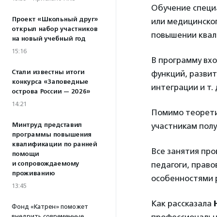
Обучение специа
Проект «Школьный друг»
или медицинског
открыл набор участников
повышении квал
на новый учебный год
15:16
В программу вхо
Стали известны итоги
функций, разви
конкурса «Заповедные
интеграции и т. 
острова России — 2026»
14:21
Помимо теорети
Минтруд представил
участникам полу
программы повышения
квалификации по ранней
Все занятия про
помощи
и сопровождаемому
педагоги, право
проживанию
особенностями 
13:45
Как рассказала
Фонд «Катрен» поможет
внедрить современные