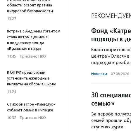
области освоят правила
цифровой безопасности
РЕКОМЕНДУЕ
13:27
Фонд «Катре
Встреча с Андреем Ургантом
подходы к д
стала лотом аукциона
в поддержку фонда
«Бумажная птица»
Благотворительн
центра «Олеся» в
11:45
·
Прислано НКО
подходы к реабил
В ОП РФ предложили
Новости
·
07.08.2026
установить ежегодные
выплаты на сборы в школу
11:24
30 специали
семью»
Стихобиатлон «Км/вслух»
соберет семьи в Липецке
За первое полуго
10:32
·
Прислано НКО
семей прошли обу
ступенях курса.