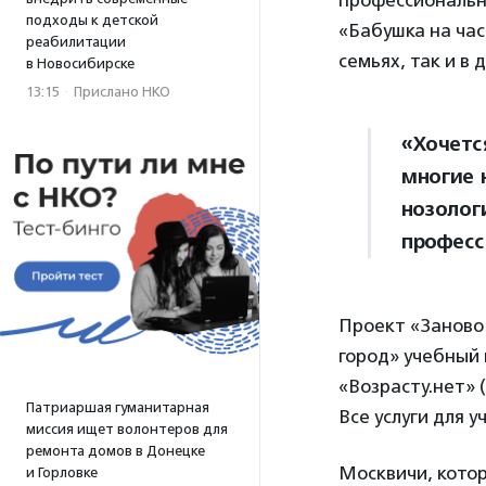
профессиональн
подходы к детской
«Бабушка на час
реабилитации
семьях, так и в 
в Новосибирске
13:15
·
Прислано НКО
«Хочется
многие 
нозолог
професс
Проект «Заново
город» учебный
«Возрасту.нет» 
Патриаршая гуманитарная
Все услуги для 
миссия ищет волонтеров для
ремонта домов в Донецке
Москвичи, котор
и Горловке