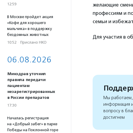
12:59
желающие смени
профессиям и п
В Москве пройдет акция
семьи и избежат
«Кофе для хорошего
мальчика» в поддержку
бездомных животных
Для участия в 
10:52
·
Прислано НКО
06.08.2026
Минздрав уточнил
правила передачи
пациентам
Поддерж
незарегистрированных
Мы работаем, 
в России препаратов
информация и
17:30
вопросу в бла
достигнем
Началась регистрация
на «Добрый забег» в парке
Победы на Поклонной горе