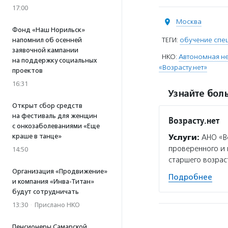
17:00
Москва
Фонд «Наш Норильск»
ТЕГИ:
обучение спе
напомнил об осенней
заявочной кампании
НКО:
Автономная не
на поддержку социальных
«Возрасту.нет»
проектов
16:31
Узнайте боль
Открыт сбор средств
на фестиваль для женщин
Возрасту.нет
с онкозаболеваниями «Еще
краше в танце»
Услуги:
АНО «Во
проверенного и
14:50
старшего возрас
Организация «Продвижение»
Подробнее
и компания «Инва-Титан»
будут сотрудничать
13:30
·
Прислано НКО
Пенсионеры Самарской