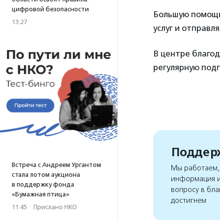
цифровой безопасности
Большую помощь
13:27
услуг и отправл
В центре благо
регулярную подп
Поддерж
Встреча с Андреем Ургантом
Мы работаем, 
стала лотом аукциона
информация и
в поддержку фонда
вопросу в бла
«Бумажная птица»
достигнем
11:45
·
Прислано НКО