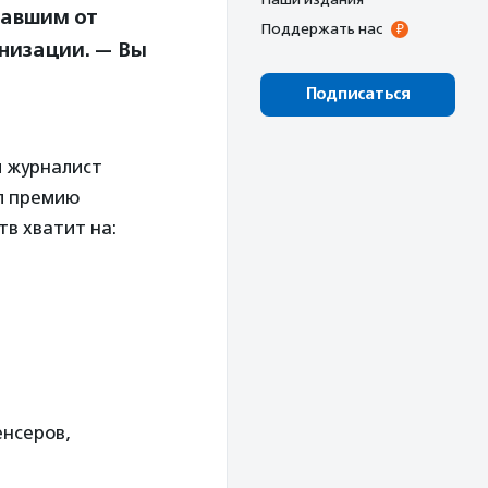
давшим от
Поддержать нас
низации. — Вы
Подписаться
л журналист
ил премию
в хватит на:
енсеров,