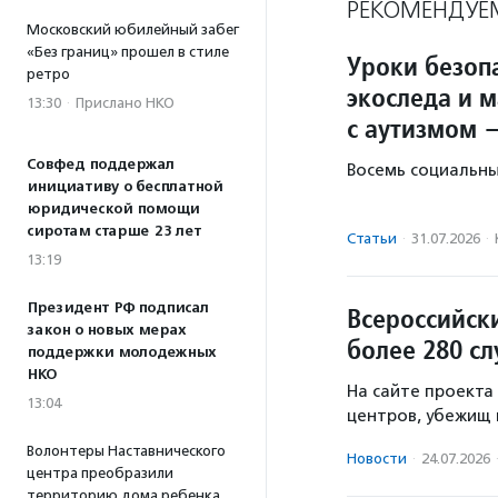
РЕКОМЕНДУЕ
Московский юбилейный забег
«Без границ» прошел в стиле
Уроки безопа
ретро
экоследа и 
13:30
·
Прислано НКО
с аутизмом 
Совфед поддержал
Восемь социальны
инициативу о бесплатной
юридической помощи
сиротам старше 23 лет
Статьи
·
31.07.2026
·
13:19
Президент РФ подписал
Всероссийск
закон о новых мерах
более 280 с
поддержки молодежных
НКО
На сайте проекта
13:04
центров, убежищ 
Волонтеры Наставнического
Новости
·
24.07.2026
центра преобразили
территорию дома ребенка