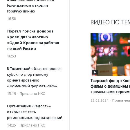
Геленджиком открыли
горячую линию
16:58
ВИДЕО ПО ТЕ
Портал поиска доноров
крови для животных
«Одной Крови» заработал
по всей России
16:53
В Тюменской области прошел
кубок по спортивному
Тверской фонд «Конс
ориентированию
фильм о домашнем 
«Тюменский формат-2026»
с реальными героям
15:19
·
Прислано НКО
22.02.2024
·
Права че
Организация «Радость»
открывает сеть
региональных подразделений
14:25
·
Прислано НКО