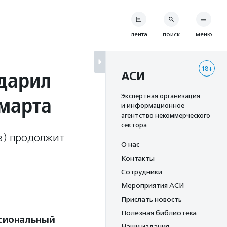
лента
поиск
меню
18+
дарил
АСИ
 марта
Экспертная организация
и информационное
агентство некоммерческого
сектора
ов) продолжит
О нас
Контакты
Сотрудники
Мероприятия АСИ
Прислать новость
Полезная библиотека
сиональный
Наши издания