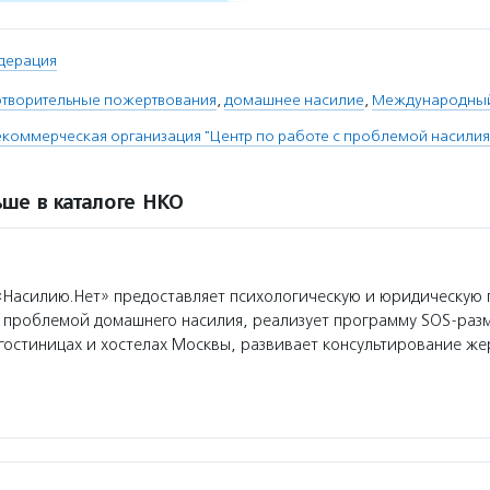
дерация
отворительные пожертвования
,
домашнее насилие
,
Международный
коммерческая организация "Центр по работе с проблемой насилия 
ше в каталоге НКО
Насилию.Нет» предоставляет психологическую и юридическую
 проблемой домашнего насилия, реализует программу SOS-раз
гостиницах и хостелах Москвы, развивает консультирование ж