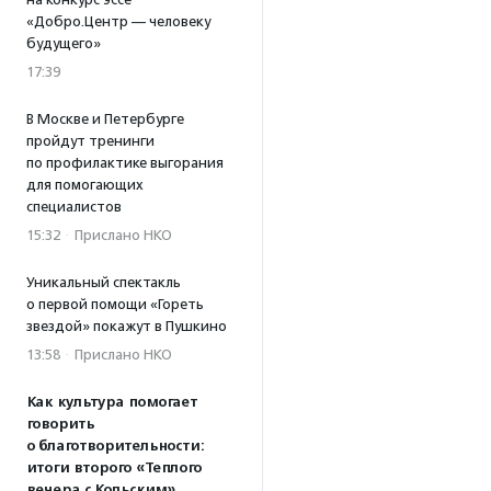
«Добро.Центр — человеку
будущего»
17:39
В Москве и Петербурге
пройдут тренинги
по профилактике выгорания
для помогающих
специалистов
15:32
·
Прислано НКО
Уникальный спектакль
о первой помощи «Гореть
звездой» покажут в Пушкино
13:58
·
Прислано НКО
Как культура помогает
говорить
о благотворительности:
итоги второго «Теплого
вечера с Кольским»