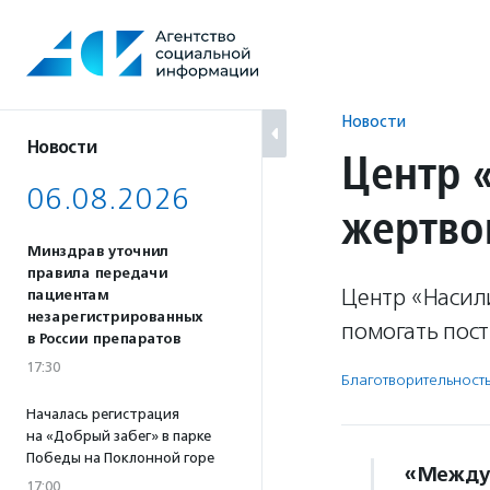
Перейти
к
содержанию
Новости
Новости
Центр 
06.08.2026
жертво
Минздрав уточнил
правила передачи
Центр «Насили
пациентам
незарегистрированных
помогать пос
в России препаратов
17:30
Благотвори­тель­ност
Началась регистрация
на «Добрый забег» в парке
Победы на Поклонной горе
«Междун
17:00