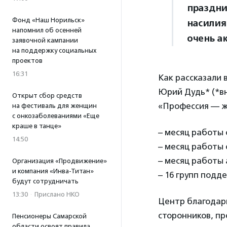
праздни
Фонд «Наш Норильск»
насилия
напомнил об осенней
очень а
заявочной кампании
на поддержку социальных
проектов
16:31
Как рассказали 
Юрий Дудь* (*вн
Открыт сбор средств
«Профессия — жу
на фестиваль для женщин
с онкозаболеваниями «Еще
краше в танце»
– месяц работы 
14:50
– месяц работы 
– месяц работы
Организация «Продвижение»
и компания «Инва-Титан»
– 16 групп подд
будут сотрудничать
13:30
·
Прислано НКО
Центр благодари
сторонников, пр
Пенсионеры Самарской
области освоят правила