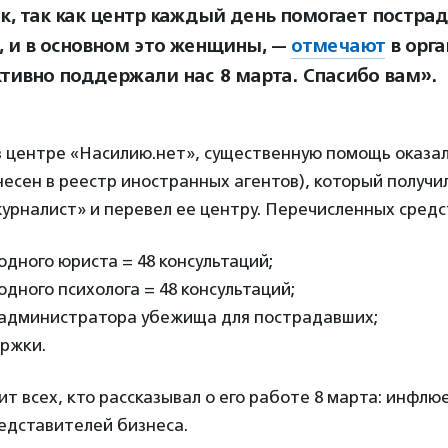
к, так как центр каждый день помогает постра
, и в основном это женщины, —
отмечают
в орга
ктивно поддержали нас 8 марта. Спасибо вам».
в центре «Насилию.нет», существенную помощь оказа
есен в реестр иностранных агентов), который получ
рналист» и перевел ее центру. Перечисленных средст
одного юриста = 48 консультаций;
одного психолога = 48 консультаций;
 администратора убежища для пострадавших;
ержки.
т всех, кто рассказывал о его работе 8 марта: инфлю
едставителей бизнеса.