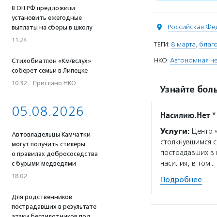
В ОП РФ предложили
установить ежегодные
Российская Фе
выплаты на сборы в школу
11:24
ТЕГИ:
8 марта
,
благ
НКО:
Автономная не
Стихобиатлон «Км/вслух»
соберет семьи в Липецке
10:32
·
Прислано НКО
Узнайте боль
05.08.2026
Насилию.Нет *
Услуги:
Центр «
Автовладельцы Камчатки
столкнувшимся с
могут получить стикеры
пострадавших в 
о правилах добрососедства
насилия, в том…
с бурыми медведями
18:02
Подробнее
Для родственников
пострадавших в результате
атаки беспилотников под