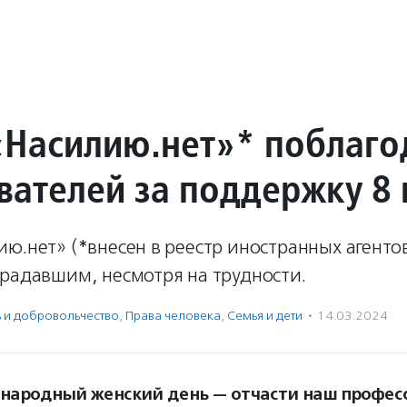
«Насилию.нет»* поблаго
вателей за поддержку 8
ю.нет» (*внесен в реестр иностранных агент
традавшим, несмотря на трудности.
ь и доброволь­чест­во
,
Права человека
,
Семья и дети
·
14.03.2024
ародный женский день — отчасти наш профес