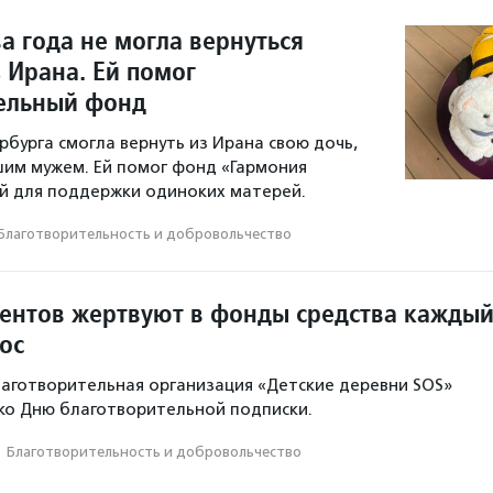
а года не могла вернуться
 Ирана. Ей помог
ельный фонд
бурга смогла вернуть из Ирана свою дочь,
им мужем. Ей помог фонд «Гармония
й для поддержки одиноких матерей.
Благотвори­тель­ность и доброволь­чест­во
ентов жертвуют в фонды средства кажды
ос
аготворительная организация «Детские деревни SOS»
 ко Дню благотворительной подписки.
·
Благотвори­тель­ность и доброволь­чест­во