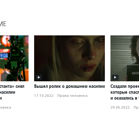
МЕ
танта» снял
Вышел ролик о домашнем насилии
Создали прое
насилии
которые спас
17.10.2022
·
Права человека
и
и оказались в
ловека
29.06.2022
·
Пр