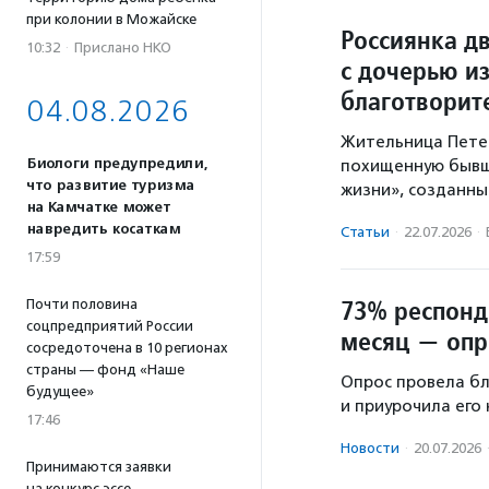
при колонии в Можайске
Россиянка дв
10:32
·
Прислано НКО
с дочерью из
благотворит
04.08.2026
Жительница Петер
Биологи предупредили,
похищенную бывш
что развитие туризма
жизни», созданны
на Камчатке может
навредить косаткам
Статьи
·
22.07.2026
·
17:59
73% респонд
Почти половина
соцпредприятий России
месяц — опр
сосредоточена в 10 регионах
страны — фонд «Наше
Опрос провела бл
будущее»
и приурочила его
17:46
Новости
·
20.07.2026
Принимаются заявки
на конкурс эссе