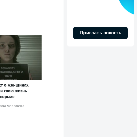
Прислать новость
кт о женщинах,
ли свою жизнь
 тюрьме
ава человека