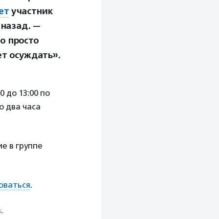
ет
участник
 назад. —
но просто
ет осуждать».
 до 13:00 по
ю два часа
ие в группе
оваться
.
.