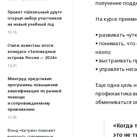
получение подд
Проект «Школьный друг»
открыл набор участников
На курсе приемн
на новый учебный год
15:16
• развивать чут
• понимать, что
Стали известны итоги
назло;
конкурса «Заповедные
острова России — 2026»
• выстраивать 
14:21
• управлять нег
Минтруд представил
Еще одна цель 
программы повышения
квалификации по ранней
профилактика в
помощи
обмениваться оп
и сопровождаемому
проживанию
13:45
«Когда 
Фонд «Катрен» поможет
это не т
внедрить современные