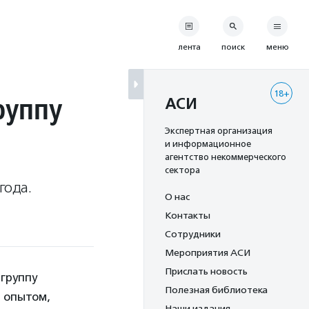
лента
поиск
меню
18+
руппу
АСИ
Экспертная организация
и информационное
агентство некоммерческого
сектора
года.
О нас
Контакты
Сотрудники
Мероприятия АСИ
Прислать новость
группу
Полезная библиотека
 опытом,
Наши издания