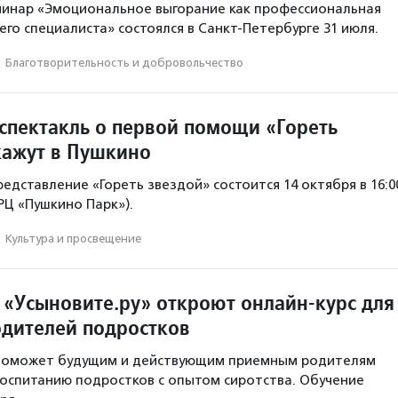
минар «Эмоциональное выгорание как профессиональная
го специалиста» состоялся в Санкт-Петербурге 31 июля.
·
Благотвори­тель­ность и доброволь­чест­во
спектакль о первой помощи «Гореть
кажут в Пушкино
едставление «Гореть звездой» состоится 14 октября в 16:0
ТРЦ «Пушкино Парк»).
·
Культура и просвещение
 «Усыновите.ру» откроют онлайн-курс для
дителей подростков
 поможет будущим и действующим приемным родителям
воспитанию подростков с опытом сиротства. Обучение