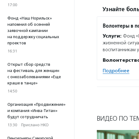
17:00
Узнайте боль
Фонд «Наш Норильск»
напомнил об осенней
Волонтеры в 
заявочной кампании
Услуги:
Фонд «В
на поддержку социальных
жизненной ситуа
проектов
воспитанникам у
16:31
Волонтерств
Открыт сбор средств
Подробнее
на фестиваль для женщин
с онкозаболеваниями «Еще
краше в танце»
14:50
Организация «Продвижение»
и компания «Инва-Титан»
будут сотрудничать
ВИДЕО ПО ТЕ
13:30
·
Прислано НКО
Пенсионеры Самарской