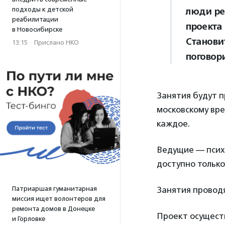
подходы к детской
люди ре
реабилитации
проекта
в Новосибирске
Становит
13:15
·
Прислано НКО
поговори
Занятия будут п
московскому вр
каждое.
Ведущие — пси
доступно тольк
Патриаршая гуманитарная
Занятия провод
миссия ищет волонтеров для
ремонта домов в Донецке
Проект осущест
и Горловке