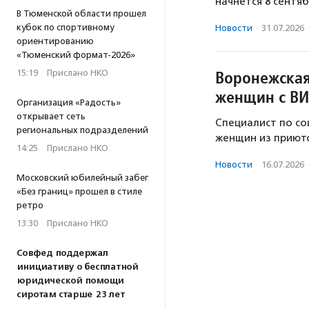
начнется 8 сентяб
В Тюменской области прошел
кубок по спортивному
Новости
·
31.07.2026
ориентированию
«Тюменский формат-2026»
Воронежская
15:19
·
Прислано НКО
женщин с ВИ
Организация «Радость»
открывает сеть
Специалист по со
региональных подразделений
женщин из приюто
14:25
·
Прислано НКО
Новости
·
16.07.2026
Московский юбилейный забег
«Без границ» прошел в стиле
ретро
13:30
·
Прислано НКО
Совфед поддержал
инициативу о бесплатной
юридической помощи
сиротам старше 23 лет