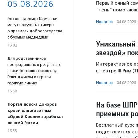
05.08.2026
Первый очный се
“тень“ помогающе
Автовладельцы Камчатки
Новости
·
04.08.2026
могут получить стикеры
о правилах добрососедства
с бурыми медведями
Уникальный 
18:02
звездой» по
Для родственников
Интерактивное пр
пострадавших в результате
в театре III Рим (
атаки беспилотников под
Геленджиком открыли
Новости
·
04.08.2026
горячую линию
16:58
На базе ШПР
Портал поиска доноров
крови для животных
приемных ро
«Одной Крови» заработал
по всей России
Бесплатный курс
16:53
подготовиться к 