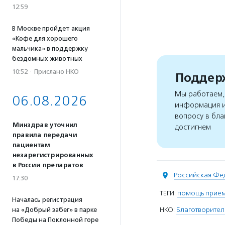
12:59
В Москве пройдет акция
«Кофе для хорошего
мальчика» в поддержку
бездомных животных
10:52
·
Прислано НКО
Поддерж
Мы работаем, 
06.08.2026
информация и
вопросу в бла
Минздрав уточнил
достигнем
правила передачи
пациентам
незарегистрированных
в России препаратов
Российская Фе
17:30
ТЕГИ:
помощь прие
Началась регистрация
НКО:
Благотворител
на «Добрый забег» в парке
Победы на Поклонной горе