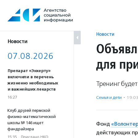
Перейти
к
содержанию
Новости
Новости
Объявл
07.08.2026
для пр
Препарат «Энхерту»
включили в перечень
Тренинг будет
жизненно необходимых
и важнейших лекарств
16:27
Семья и дети
·
19.0
Клуб друзей пермской
физико-математической
школы № 146 ищет
Фонд
«Волонтер
фандрайзера
действующих пр
15:35
·
Прислано НКО