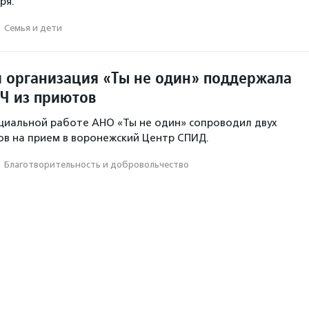
ря.
·
Семья и дети
 организация «Ты не один» поддержала
Ч из приютов
циальной работе АНО «Ты не один» сопроводил двух
в на прием в воронежский Центр СПИД.
·
Благотвори­тель­ность и доброволь­чест­во