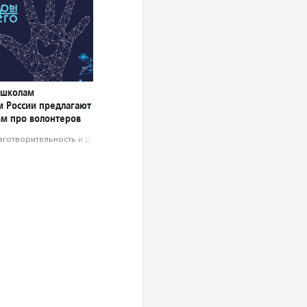
 школам
м России предлагают
ьм про волонтеров
аготвори­тель­ность и доброволь­чест­во