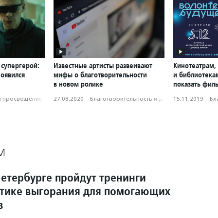
 супергерой:
Известные артисты развеивают
Кинотеатрам,
появился
мифы о благотворительности
и библиотека
в новом ролике
показать фил
и просвещение
27.08.2020
·
Благотвори­тель­ность и доброволь­чест­во
15.11.2019
·
Бл
М
Петербурге пройдут тренинги
тике выгорания для помогающих
в