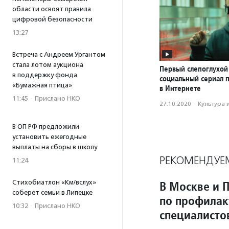
области освоят правила
цифровой безопасности
13:27
Встреча с Андреем Ургантом
стала лотом аукциона
Первый слепоглухой
в поддержку фонда
социальный сериал 
«Бумажная птица»
в Интернете
11:45
·
Прислано НКО
27.10.2020
·
Культура 
В ОП РФ предложили
установить ежегодные
выплаты на сборы в школу
РЕКОМЕНДУЕ
11:24
Стихобиатлон «Км/вслух»
В Москве и 
соберет семьи в Липецке
по профилак
10:32
·
Прислано НКО
специалисто