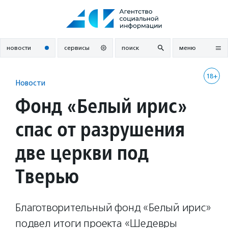
Перейти
к
содержанию
новости
сервисы
поиск
меню
18+
Новости
Фонд «Белый ирис»
спас от разрушения
две церкви под
Тверью
Благотворительный фонд «Белый ирис»
подвел итоги проекта «Шедевры