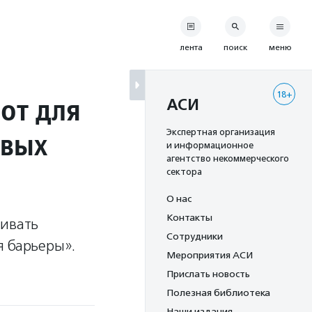
лента
поиск
меню
18+
от для
АСИ
овых
Экспертная организация
и информационное
агентство некоммерческого
сектора
О нас
Контакты
вивать
Сотрудники
я барьеры».
Мероприятия АСИ
Прислать новость
Полезная библиотека
Наши издания