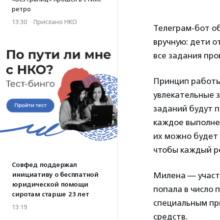
ретро
13:30
·
Прислано НКО
Телеграм-бот о
вручную: дети о
все задания про
Принцип работы 
увлекательные з
заданий будут п
каждое выполне
их можно будет 
чтобы каждый ре
Совфед поддержал
Милена — участ
инициативу о бесплатной
юридической помощи
попала в число
сиротам старше 23 лет
специальным при
13:19
средств.