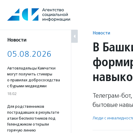
Перейти
к
содержанию
Новости
Новости
В Башк
05.08.2026
формир
Автовладельцы Камчатки
навыко
могут получить стикеры
о правилах добрососедства
с бурыми медведями
18:02
Телеграм-бот
бытовые навы
Для родственников
пострадавших в результате
Люди с инвалидност
атаки беспилотников под
Геленджиком открыли
горячую линию