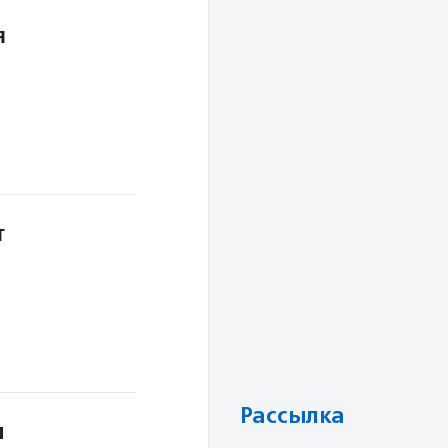
я
т
Рассылка
ы