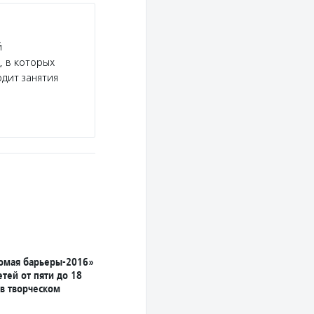
й
, в которых
одит занятия
омая барьеры-2016»
тей от пяти до 18
 в творческом