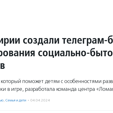
ирии создали телеграм-б
ования социально-быт
в
, который поможет детям с особенностями раз
ки в игре, разработала команда центра «Лома
ью
,
Семья и дети
·
04.04.2024