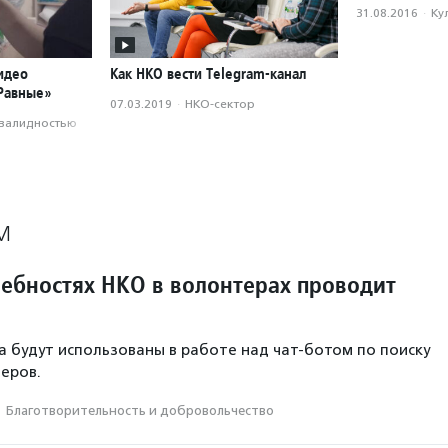
31.08.2016
·
Ку
идео
Как НКО вести Telegram-канал
«Равные»
07.03.2019
·
НКО-сектор
нвалидностью
М
ребностях НКО в волонтерах проводит
а будут использованы в работе над чат-ботом по поиску
еров.
·
Благотвори­тель­ность и доброволь­чест­во