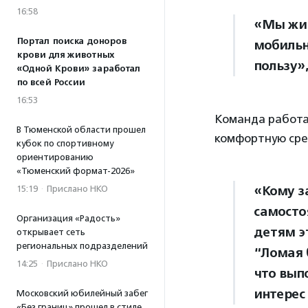
16:58
«Мы жив
Портал поиска доноров
мобильн
крови для животных
пользу»,
«Одной Крови» заработал
по всей России
16:53
Команда работа
В Тюменской области прошел
комфортную сред
кубок по спортивному
ориентированию
«Тюменский формат-2026»
«Кому з
15:19
·
Прислано НКО
самосто
Организация «Радость»
детям э
открывает сеть
региональных подразделений
“Ломая
14:25
·
Прислано НКО
что вып
интерес
Московский юбилейный забег
«Без границ» прошел в стиле