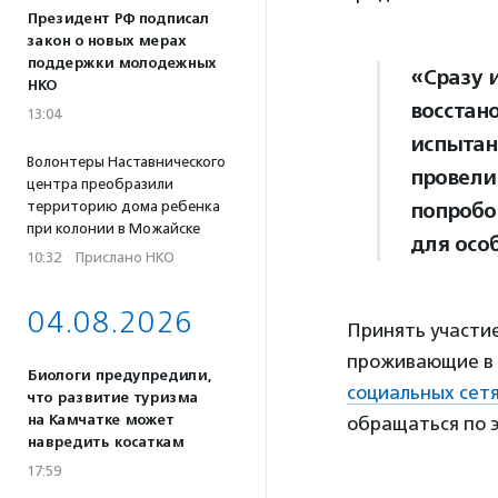
Президент РФ подписал
закон о новых мерах
поддержки молодежных
«Сразу 
НКО
восстан
13:04
испытан
Волонтеры Наставнического
провели
центра преобразили
территорию дома ребенка
попробов
при колонии в Можайске
для осо
10:32
·
Прислано НКО
04.08.2026
Принять участие
проживающие в 
Биологи предупредили,
социальных сет
что развитие туризма
на Камчатке может
обращаться по э
навредить косаткам
17:59