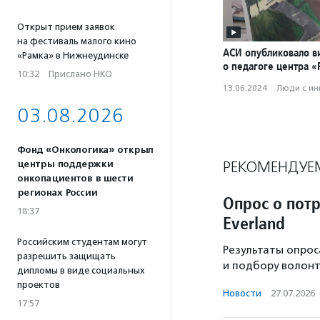
Открыт прием заявок
на фестиваль малого кино
АСИ опубликовало в
«Рамка» в Нижнеудинске
о педагоге центра 
10:32
·
Прислано НКО
13.06.2024
·
Люди с и
03.08.2026
Фонд «Онкологика» открыл
РЕКОМЕНДУЕ
центры поддержки
онкопациентов в шести
регионах России
Опрос о пот
18:37
Everland
Российским студентам могут
Результаты опрос
разрешить защищать
и подбору волонт
дипломы в виде социальных
проектов
Новости
·
27.07.2026
17:57