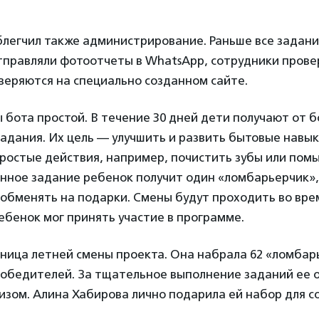
блегчил также администрирование. Раньше все задани
тправляли фотоотчеты в WhatsApp, сотрудники провер
веряются на специально созданном сайте.
бота простой. В течение 30 дней дети получают от б
адания. Их цель — улучшить и развить бытовые навык
ростые действия, например, почистить зубы или помы
нное задание ребенок получит один «ломбарьерчик»,
обменять на подарки. Смены будут проходить во врем
бенок мог принять участие в программе.
ница летней смены проекта. Она набрала 62 «ломбар
 победителей. За тщательное выполнение заданий ее 
зом. Алина Хабирова лично подарила ей набор для с