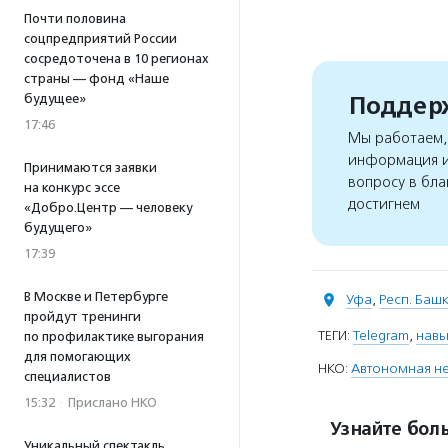
Почти половина
соцпредприятий России
сосредоточена в 10 регионах
страны — фонд «Наше
Поддерж
будущее»
17:46
Мы работаем, 
информация и
Принимаются заявки
вопросу в бла
на конкурс эссе
достигнем
«Добро.Центр — человеку
будущего»
17:39
В Москве и Петербурге
Уфа
,
Респ. Баш
пройдут тренинги
ТЕГИ:
Telegram
,
навы
по профилактике выгорания
для помогающих
НКО:
Автономная не
специалистов
15:32
·
Прислано НКО
Узнайте боль
Уникальный спектакль