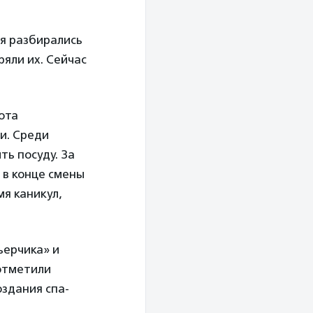
я разбирались
яли их. Сейчас
ота
и. Среди
ть посуду. За
 в конце смены
я каникул,
ьерчика» и
отметили
оздания спа-