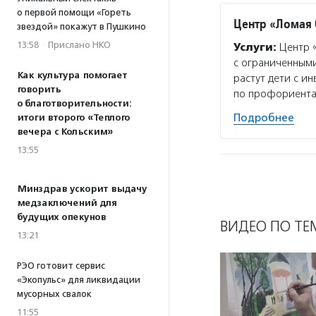
о первой помощи «Гореть
Центр «Ломая
звездой» покажут в Пушкино
13:58
·
Прислано НКО
Услуги:
Центр «
с ограниченными
Как культура помогает
растут дети с и
говорить
по профориента
о благотворительности:
Подробнее
итоги второго «Теплого
вечера с Кольским»
13:55
Минздрав ускорит выдачу
медзаключений для
будущих опекунов
ВИДЕО ПО ТЕ
13:21
РЭО готовит сервис
«Экопульс» для ликвидации
мусорных свалок
11:55