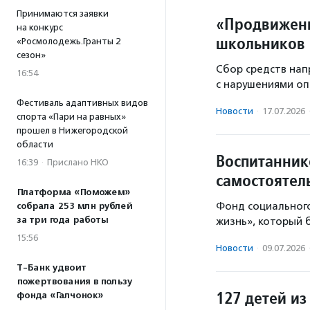
Принимаются заявки
«Продвижени
на конкурс
школьников 
«Росмолодежь.Гранты 2
сезон»
Сбор средств нап
16:54
с нарушениями оп
Фестиваль адаптивных видов
Новости
·
17.07.2026
спорта «Пари на равных»
прошел в Нижегородской
области
Воспитаннико
16:39
·
Прислано НКО
самостоятел
Платформа «Поможем»
Фонд социального
собрала 253 млн рублей
за три года работы
жизнь», который б
15:56
Новости
·
09.07.2026
Т-Банк удвоит
пожертвования в пользу
127 детей и
фонда «Галчонок»