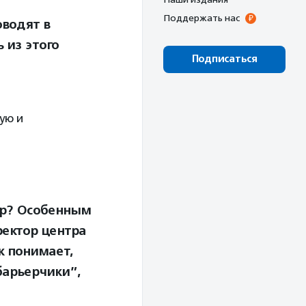
Поддержать нас
оводят в
 из этого
Подписаться
ую и
ор? Особенным
ректор центра
к понимает,
барьерчики”,