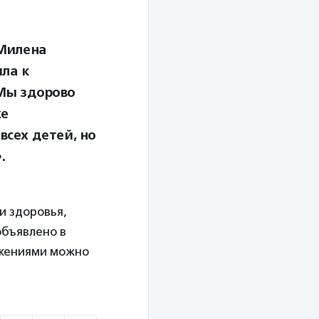
 Милена
ла к
Мы здорово
же
всех детей, но
.
и здоровья,
объявлено в
ожениями можно