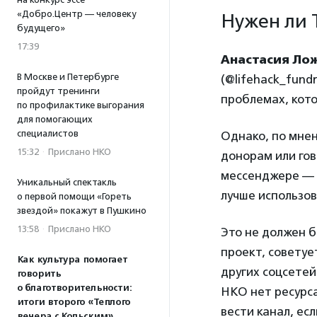
«Добро.Центр — человеку
Нужен ли 
будущего»
17:39
Анастасия Ло
В Москве и Петербурге
(@lifehack_fund
пройдут тренинги
проблемах, кот
по профилактике выгорания
для помогающих
специалистов
Однако, по мнен
15:32
·
Прислано НКО
донорам или гов
мессенджере — 
Уникальный спектакль
лучше использов
о первой помощи «Гореть
звездой» покажут в Пушкино
13:58
·
Прислано НКО
Это не должен 
проект, советуе
Как культура помогает
других соцсетей
говорить
о благотворительности:
НКО нет ресурса
итоги второго «Теплого
вести канал, ес
вечера с Кольским»