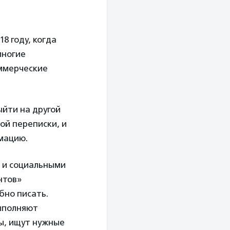
18 году, когда
многие
оммерческие
ыйти на другой
ой переписки, и
рмацию.
 и социальными
нтов»
бно писать.
ыполняют
ы, ищут нужные