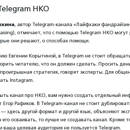
Telegram НКО
жкина
, автор Telegram-канала «Лайфхаки фандрайзи
raising), отмечает, что с помощью Telegram НКО могут
орые они решают, о способах помощи.
ию Евгении Корытиной, в Telegram не стоит обращать
орить читателю, что он должен сделать. Просить день
проигрышная стратегия, говорят эксперты. Для обще
ать Instagram.
быть канал про НКО, вам нужно создать отдельный и
т Егор Рафиков. В Telegram-канал не стоит дублироват
 — здесь другой формат и другой язык, объясняют эксп
 его осваивать, то лучше не создавать канал. Кроме то
ли ваша целевая аудитория не пользуется Telegram.