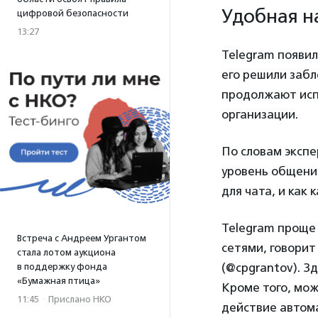
Удобная н
цифровой безопасности
13:27
Telegram появилс
его решили забл
продолжают исп
организации.
По словам экспе
уровень общения
для чата, и как
Telegram проще
Встреча с Андреем Ургантом
сетями, говори
стала лотом аукциона
(@cpgrantov). З
в поддержку фонда
«Бумажная птица»
Кроме того, мо
11:45
·
Прислано НКО
действие автом