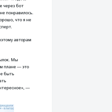
е через бот
 не понравилось.
орошо, что я не
сперт.
оэтому авторам
ылок. Мы
м плане — это
не быть
ать
интересное», —