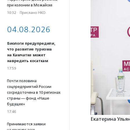
при колонии в Можайске
10:32
·
Прислано НКО
04.08.2026
Биологи предупредили,
что развитие туризма
на Камчатке может
навредить косаткам
17:59
Почти половина
соцпредприятий России
сосредоточена в 10 регионах
страны — фонд «Наше
будущее»
17:46
Екатерина Ульян
Принимаются заявки
на конкурс эссе