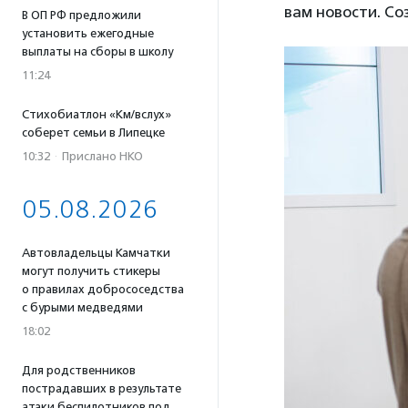
вам новости. С
В ОП РФ предложили
установить ежегодные
выплаты на сборы в школу
11:24
Стихобиатлон «Км/вслух»
соберет семьи в Липецке
10:32
·
Прислано НКО
05.08.2026
Автовладельцы Камчатки
могут получить стикеры
о правилах добрососедства
с бурыми медведями
18:02
Для родственников
пострадавших в результате
атаки беспилотников под