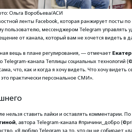
ото: Ольга Воробьева/АСИ
востной ленты Facebook, которая ранжирует посты по 
му пользователю, мессенджером Telegram управлять 
щение от канала, который вам не хочется видеть в 
бная вещь в плане регулирования, — отмечает
Екатер
о Telegram-канала Теплицы социальных технологий (@t
ама, что, как и когда я хочу видеть. Что хочу видеть с
 это практически персональное СМИ».
шнего
ле нельзя ставить лайки и оставлять комментарии. П
тиной
, автора Telegram-канала #причини_добро (@pric
нство. «Я люблю Telegram за то, что он не собирает «л