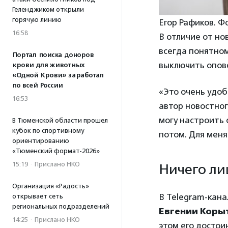
Геленджиком открыли
горячую линию
Егор Рафиков. Ф
16:58
В отличие от но
всегда понятно
Портал поиска доноров
выключить опове
крови для животных
«Одной Крови» заработал
по всей России
«Это очень удо
16:53
автор новостног
могу настроить с
В Тюменской области прошел
кубок по спортивному
потом. Для меня
ориентированию
«Тюменский формат-2026»
15:19
·
Прислано НКО
Ничего ли
Организация «Радость»
В Telegram-кана
открывает сеть
региональных подразделений
Евгении Коры
14:25
·
Прислано НКО
этом его достои