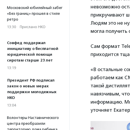
невозможно оста
Московский юбилейный забег
«Без границ» прошел в стиле
прикручивают шт
ретро
Людям это не ну
13:30
·
Прислано НКО
могла получить 
Совфед поддержал
Сам формат Tele
инициативу о бесплатной
приходится тща
юридической помощи
сиротам старше 23 лет
13:19
«В остальные с
работаем как СМ
Президент РФ подписал
такой дистиллят
закон о новых мерах
поддержки молодежных
навязчивым, чт
НКО
информацию. Мн
13:04
уточняет Екатер
Волонтеры Наставнического
центра преобразили
территорию дома ребенка