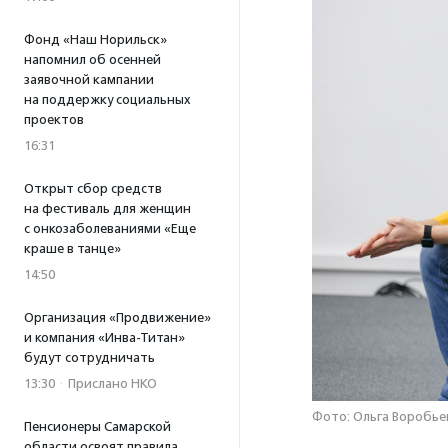
Фонд «Наш Норильск»
напомнил об осенней
заявочной кампании
на поддержку социальных
проектов
16:31
Открыт сбор средств
на фестиваль для женщин
с онкозаболеваниями «Еще
краше в танце»
14:50
Организация «Продвижение»
и компания «Инва-Титан»
будут сотрудничать
13:30
·
Прислано НКО
Фото: Ольга Воробье
Пенсионеры Самарской
области освоят правила