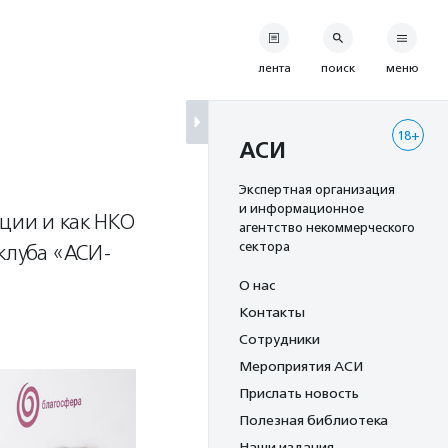
лента
поиск
меню
18+
АСИ
Экспертная организация
и информационное
ции и как НКО
агентство некоммерческого
сектора
клуба «АСИ-
О нас
Контакты
Сотрудники
Мероприятия АСИ
Прислать новость
Полезная библиотека
Наши издания