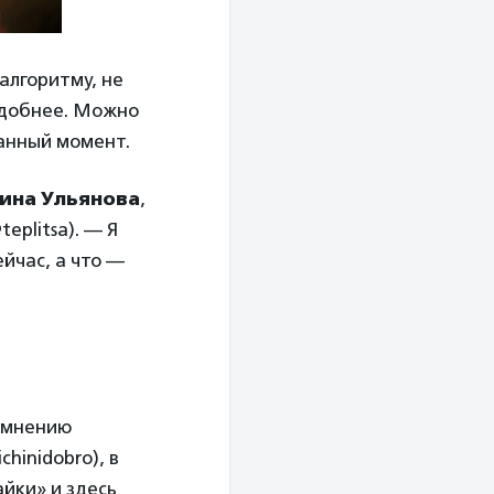
алгоритму, не
удобнее. Можно
данный момент.
ина Ульянова
,
eplitsa). — Я
ейчас, а что —
о мнению
hinidobro), в
айки» и здесь