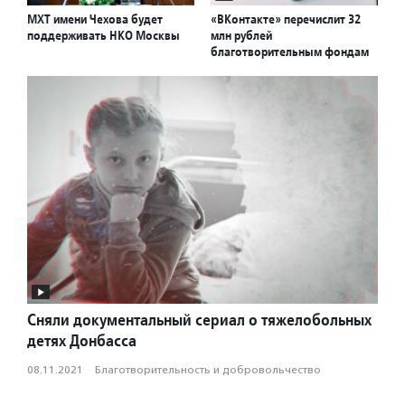
МХТ имени Чехова будет
«ВКонтакте» перечислит 32
поддерживать НКО Москвы
млн рублей
благотворительным фондам
Сняли документальный сериал о тяжелобольных
детях Донбасса
08.11.2021
·
Благотвори­тель­ность и доброволь­чест­во