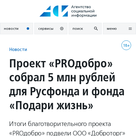
Перейти
к
содержанию
новости
сервисы
поиск
меню
18+
Новости
Проект «PROдобро»
собрал 5 млн рублей
для Русфонда и фонда
«Подари жизнь»
Итоги благотворительного проекта
«PRОдобро» подвели ООО «Доброторг»