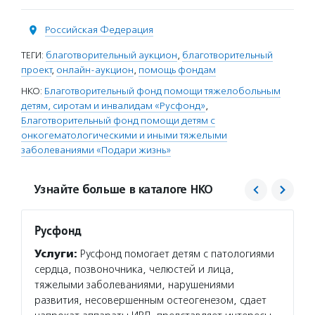
Российская Федерация
ТЕГИ:
благотворительный аукцион
,
благотворительный
проект
,
онлайн-аукцион
,
помощь фондам
НКО:
Благотворительный фонд помощи тяжелобольным
детям, сиротам и инвалидам «Русфонд»
,
Благотворительный фонд помощи детям с
онкогематологическими и иными тяжелыми
заболеваниями «Подари жизнь»
Узнайте больше в каталоге НКО
Русфонд
Подар
Услуги:
Русфонд помогает детям с патологиями
Услуг
сердца, позвоночника, челюстей и лица,
и моло
тяжелыми заболеваниями, нарушениями
и друг
развития, несовершенным остеогенезом, сдает
адресн