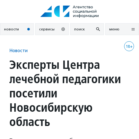
Перейти
к
содержанию
новости
сервисы
поиск
меню
18+
Новости
Эксперты Центра
лечебной педагогики
посетили
Новосибирскую
область