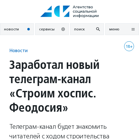
Перейти
к
содержанию
новости
сервисы
поиск
меню
18+
Новости
Заработал новый
телеграм-канал
«Строим хоспис.
Феодосия»
Телеграм-канал будет знакомить
читателей с ходом строительства