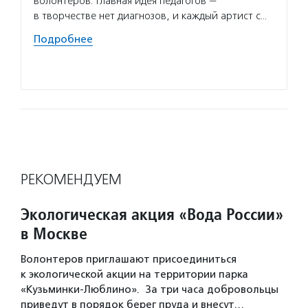
волонтеров. Главная идея педагогов —
и муни
в творчестве нет диагнозов, и каждый артист с…
проект
заявит
Подробнее
реком
Подро
РЕКОМЕНДУЕМ
Экологическая акция «Вода России»
в Москве
Волонтеров приглашают присоединиться
к экологической акции на территории парка
«Кузьминки-Люблино». За три часа добровольцы
приведут в порядок берег пруда и внесут…