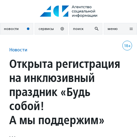
Перейти
к
содержанию
новости
сервисы
поиск
меню
18+
Новости
Открыта регистрация
на инклюзивный
праздник «Будь
собой!
А мы поддержим»