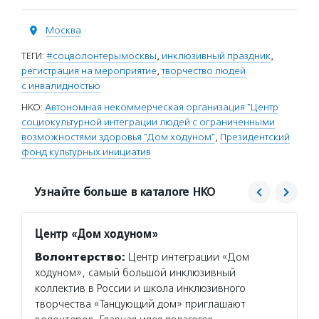
Москва
ТЕГИ:
#соцволонтерымосквы
,
инклюзивный праздник
,
регистрация на мероприятие
,
творчество людей
с инвалидностью
НКО:
Автономная некоммерческая организация "Центр
социокультурной интеграции людей с ограниченными
возможностями здоровья "Дом ходуном"
,
Президентский
фонд культурных инициатив
Узнайте больше в каталоге НКО
Центр «Дом ходуном»
Прези
Волонтерство:
Центр интеграции «Дом
Услуг
ходуном», самый большой инклюзивный
инициа
коллектив в России и школа инклюзивного
в кото
творчества «Танцующий дом» приглашают
органи