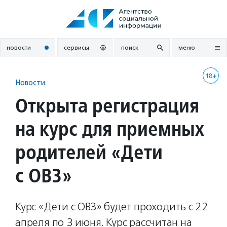
Перейти
к
содержанию
новости
сервисы
поиск
меню
18+
Новости
Открыта регистрация
на курс для приемных
родителей «Дети
с ОВЗ»
Курс «Дети с ОВЗ» будет проходить с 22
апреля по 3 июня. Курс рассчитан на