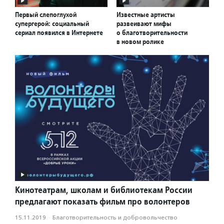
Первый слепоглухой
Известные артисты
супергерой: социальный
развеивают мифы
сериал появился в Интернете
о благотворительности
в новом ролике
Кинотеатрам, школам и библиотекам России
предлагают показать фильм про волонтеров
15.11.2019
·
Благотвори­тель­ность и доброволь­чест­во