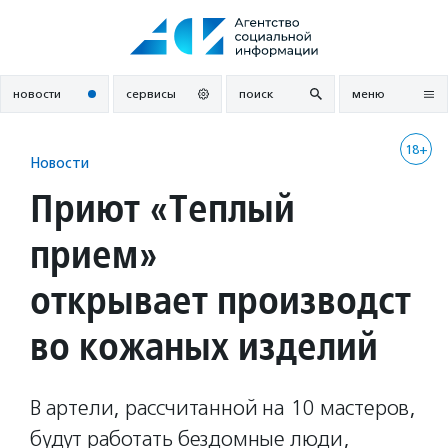
Перейти
к
содержанию
новости
сервисы
поиск
меню
18+
Новости
Приют «Теплый
прием»
открывает производст
во кожаных изделий
В артели, рассчитанной на 10 мастеров,
будут работать бездомные люди,