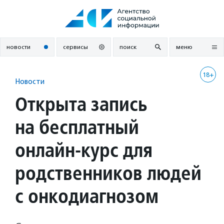
Перейти
к
содержанию
новости
сервисы
поиск
меню
18+
Новости
Открыта запись
на бесплатный
онлайн-курс для
родственников людей
с онкодиагнозом