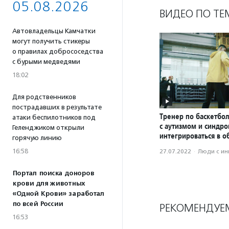
05.08.2026
ВИДЕО ПО ТЕ
Автовладельцы Камчатки
могут получить стикеры
о правилах добрососедства
с бурыми медведями
18:02
Для родственников
пострадавших в результате
Тренер по баскетбол
атаки беспилотников под
с аутизмом и синдр
Геленджиком открыли
интегрироваться в о
горячую линию
16:58
27.07.2022
·
Люди с и
Портал поиска доноров
крови для животных
«Одной Крови» заработал
по всей России
РЕКОМЕНДУЕ
16:53