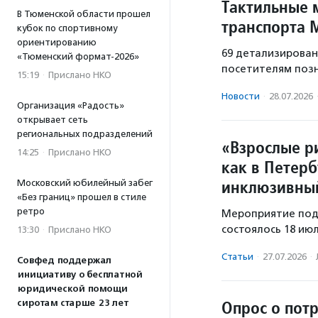
Тактильные 
В Тюменской области прошел
транспорта 
кубок по спортивному
ориентированию
69 детализирован
«Тюменский формат-2026»
посетителям позн
15:19
·
Прислано НКО
Новости
·
28.07.2026
Организация «Радость»
открывает сеть
региональных подразделений
«Взрослые ри
14:25
·
Прислано НКО
как в Петер
инклюзивный
Московский юбилейный забег
«Без границ» прошел в стиле
ретро
Мероприятие под
состоялось 18 ию
13:30
·
Прислано НКО
Статьи
·
27.07.2026
·
Совфед поддержал
инициативу о бесплатной
юридической помощи
Опрос о пот
сиротам старше 23 лет