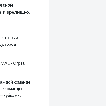
ресной
е и зрелищно,
, который
су: город
(ХМАО-Югра),
 каждой команде
Все команды
— кубками,