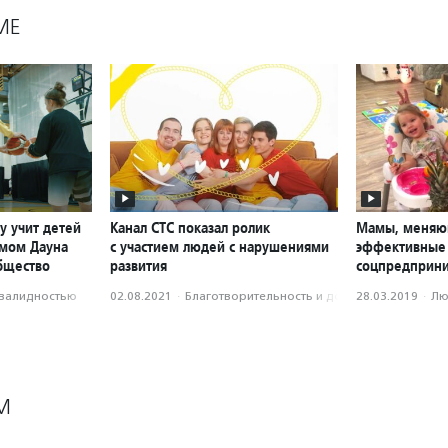
МЕ
у учит детей
Канал СТС показал ролик
Мамы, меняю
омом Дауна
с участием людей с нарушениями
эффективные
бщество
развития
соцпредприни
нвалидностью
02.08.2021
·
Благотвори­тель­ность и доброволь­чест­во
28.03.2019
·
Лю
М