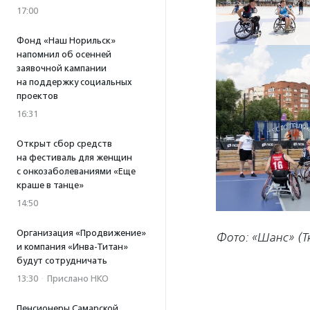
17:00
Фонд «Наш Норильск»
напомнил об осенней
заявочной кампании
на поддержку социальных
проектов
16:31
Открыт сбор средств
на фестиваль для женщин
с онкозаболеваниями «Еще
краше в танце»
14:50
Организация «Продвижение»
Фото: «Шанс» (
и компания «Инва-Титан»
будут сотрудничать
13:30
·
Прислано НКО
Пенсионеры Самарской