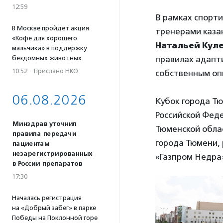
12:59
В рамках спорти
В Москве пройдет акция
тренерами каза
«Кофе для хорошего
Натальей Ку
мальчика» в поддержку
бездомных животных
правилах адапт
10:52
·
Прислано НКО
собственным оп
06.08.2026
Кубок города Т
Российской Фед
Минздрав уточнил
Тюменской обла
правила передачи
города Тюмени,
пациентам
незарегистрированных
«Газпром Недра
в России препаратов
17:30
Началась регистрация
на «Добрый забег» в парке
Победы на Поклонной горе