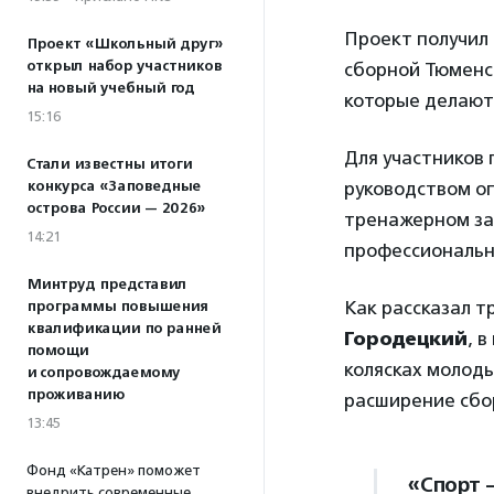
Проект получил 
Проект «Школьный друг»
открыл набор участников
сборной Тюменск
на новый учебный год
которые делают
15:16
Для участников
Стали известны итоги
конкурса «Заповедные
руководством оп
острова России — 2026»
тренажерном за
14:21
профессиональны
Минтруд представил
Как рассказал 
программы повышения
квалификации по ранней
Городецкий
, 
помощи
колясках молоды
и сопровождаемому
проживанию
расширение сбо
13:45
Фонд «Катрен» поможет
«Спорт 
внедрить современные