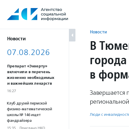
Перейти
к
содержанию
Новости
Новости
В Тюме
07.08.2026
города
Препарат «Энхерту»
в форм
включили в перечень
жизненно необходимых
и важнейших лекарств
16:27
Завершается п
региональной
Клуб друзей пермской
физико-математической
Люди с инвалидност
школы № 146 ищет
фандрайзера
15:35
·
Прислано НКО