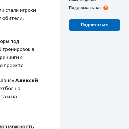
Поддержать нас
ми стали игроки
-любители,
Подписаться
боры под
0 тренировок в
ренинги с
о проекте.
«Шанс»
Алексей
кетбол на
та и на
 возможность