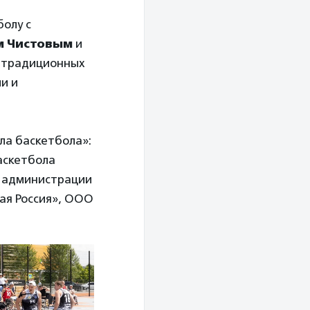
болу с
м Чистовым
и
о традиционных
и и
ла баскетбола»:
аскетбола
е администрации
ая Россия», ООО