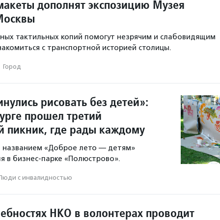
макеты дополнят экспозицию Музея
Москвы
ных тактильных копий помогут незрячим и слабовидящим
акомиться с транспортной историей столицы.
·
Город
нулись рисовать без детей»:
бурге прошел третий
 пикник, где рады каждому
 названием «Доброе лето — детям»
ля в бизнес-парке «Полюстрово».
Люди с инвалидностью
ребностях НКО в волонтерах проводит