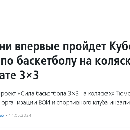
ни впервые пройдет Куб
 по баскетболу на коляс
ате 3×3
роект «Сила баскетбола 3×3 на колясках» Тюм
 организации ВОИ и спортивного клуба инвал
ью
·
14.05.2024