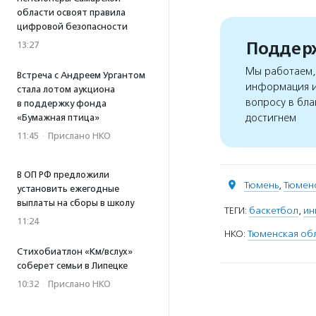
области освоят правила
цифровой безопасности
Поддерж
13:27
Мы работаем, 
Встреча с Андреем Ургантом
информация и
стала лотом аукциона
вопросу в бла
в поддержку фонда
достигнем
«Бумажная птица»
11:45
·
Прислано НКО
В ОП РФ предложили
Тюмень
,
Тюменс
установить ежегодные
выплаты на сборы в школу
ТЕГИ:
баскетбол
,
ин
11:24
НКО:
Тюменская обл
Стихобиатлон «Км/вслух»
соберет семьи в Липецке
10:32
·
Прислано НКО