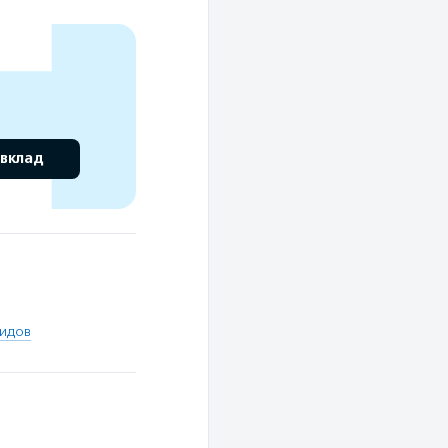
 вклад
лидов