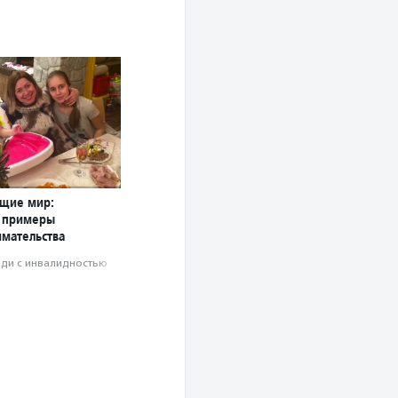
щие мир:
 примеры
мательства
ди с инвалидностью