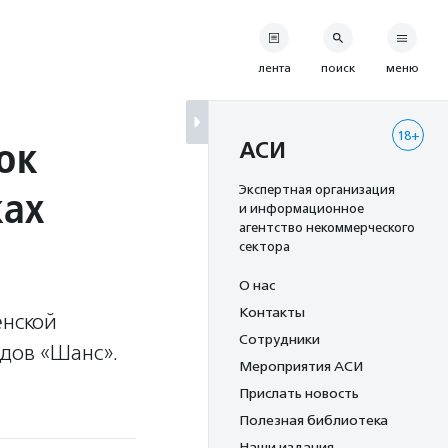
лента
поиск
меню
18+
ок
АСИ
ках
Экспертная организация
и информационное
агентство некоммерческого
сектора
О нас
Контакты
енской
Сотрудники
идов «Шанс».
Мероприятия АСИ
Прислать новость
Полезная библиотека
Наши издания