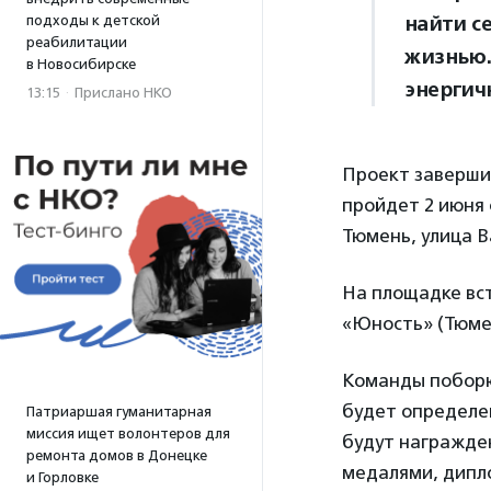
найти с
подходы к детской
реабилитации
жизнью.
в Новосибирске
энергич
13:15
·
Прислано НКО
Проект завершит
пройдет 2 июня с
Тюмень, улица В
На площадке вс
«Юность» (Тюмен
Команды поборют
будет определе
Патриаршая гуманитарная
миссия ищет волонтеров для
будут награжде
ремонта домов в Донецке
медалями, дипл
и Горловке