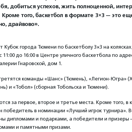
ебя, добиться успехов, жить полноценной, инте
 Кроме того, баскетбол в формате 3×3 — это ещ
но, драйвово».
 Кубок города Тюмени по баскетболу 3×3 на колясках
 11:00 до 16:00 в Центре уличного баскетбола по адре
алерии Гнаровской, дом 1.
третятся команды «Шанс» (Тюмень), «Легион-Югра» 
ь) и «Тобол» (сборная Тобольска и Тюмени).
ся за первое, второе и третье места. Кроме того, в
н победитель в номинации «Лучший игрок турнира». 
ны дипломами и подарками, а победители и призеры 
омами и памятными призами.