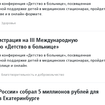
я конференция «Детство в больнице», посвященная
ной поддержке детей в медицинских стационарах, пройде
кве и в онлайн‑формате.
·
Здоровье
истрация на III Международную
 «Детство в больнице»
я конференция «Детство в больнице», посвященная
ной поддержке детей в медицинских стационарах, пройде
толице и онлайн.
·
Благотвори­тель­ность и доброволь­чест­во
России» собрал 5 миллионов рублей для
в Екатеринбурге