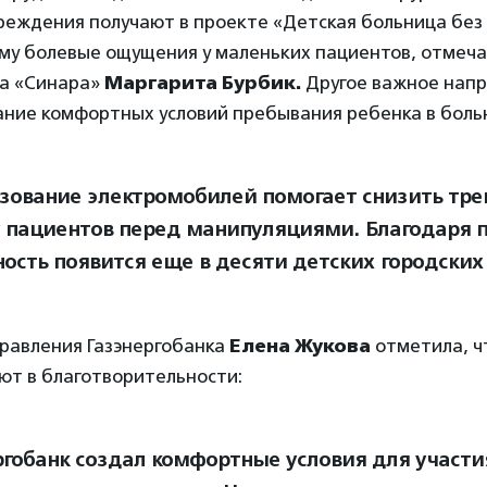
реждения получают в проекте «Детская больница без 
уму болевые ощущения у маленьких пациентов, отмеча
а «Синара»
Маргарита Бурбик.
Другое важное нап
ание комфортных условий пребывания ребенка в боль
зование электромобилей помогает снизить тре
у пациентов перед манипуляциями. Благодаря п
ость появится еще в десяти детских городских
равления Газэнергобанка
Елена Жукова
отметила, ч
ют в благотворительности:
ргобанк создал комфортные условия для участи