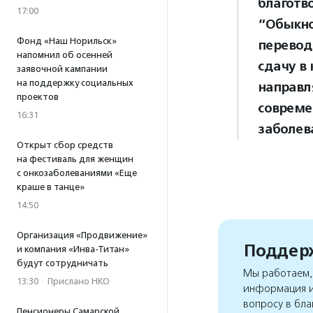
благотв
17:00
”Обыкно
Фонд «Наш Норильск»
перевод
напомнил об осенней
сдачу в
заявочной кампании
на поддержку социальных
направл
проектов
совреме
16:31
заболев
Открыт сбор средств
на фестиваль для женщин
с онкозаболеваниями «Еще
краше в танце»
14:50
Организация «Продвижение»
Поддерж
и компания «Инва-Титан»
будут сотрудничать
Мы работаем, 
13:30
·
Прислано НКО
информация и
вопросу в бла
Пенсионеры Самарской