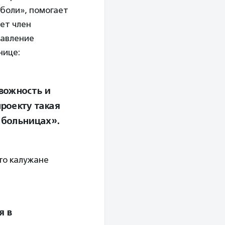
боли», помогает
ет член
равление
нице:
вожность и
роекту такая
 больницах».
то калужане
я в