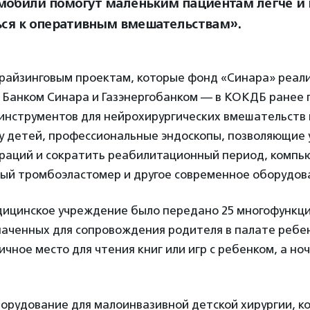
мобили помогут маленьким пациентам легче и
ься к оперативным вмешательствам».
райзинговым проектам, которые фонд «Синара» реал
 Банком Синара и Газэнергобанком — в КОКДБ ранее
инструментов для нейрохирургических вмешательств 
 у детей, профессиональные эндоскопы, позволяющие
раций и сократить реабилитационный период, комп
ый тромбоэластомер и другое современное оборудов
медицинское учреждение было передано 25 многофункц
аченных для сопровождения родителя в палате ребен
ичное место для чтения книг или игр с ребенком, а н
орудование для малоинвазивной детской хирургии, к