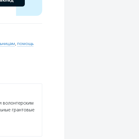
 вклад
льницам
,
помощь
и волонтерским
льные грантовые