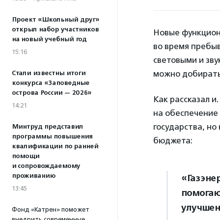
Проект «Школьный друг»
открыл набор участников
Новые функцион
на новый учебный год
во время пребыв
15:16
световыми и зву
можно добирать
Стали известны итоги
конкурса «Заповедные
острова России — 2026»
Как рассказал и
14:21
на обеспечение
государства, но
Минтруд представил
программы повышения
бюджета:
квалификации по ранней
помощи
и сопровождаемому
проживанию
«Газэне
13:45
помогаю
улучшен
Фонд «Катрен» поможет
внедрить современные