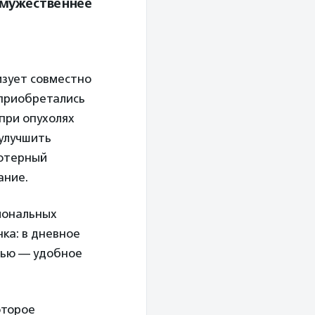
 мужественнее
изует совместно
 приобретались
при опухолях
 улучшить
ьютерный
ание.
иональных
ка: в дневное
очью — удобное
оторое