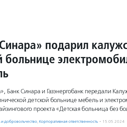
Синара» подарил калуж
й больнице электромоби
ль
, Банк Синара и Газэнергобанк передали Калу
инической детской больнице мебель и электр
йзингового проекта «Детская больница без бо
ь и доброволь­чест­во
,
Корпоративная ответственность
·
15.05.2024