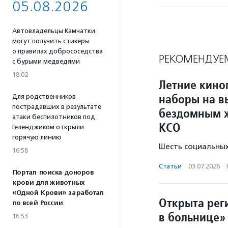
05.08.2026
Автовладельцы Камчатки
могут получить стикеры
о правилах добрососедства
РЕКОМЕНДУЕ
с бурыми медведями
18:02
Летние кино
наборы на в
Для родственников
пострадавших в результате
бездомным 
атаки беспилотников под
КСО
Геленджиком открыли
горячую линию
Шесть социальных
16:58
Статьи
·
03.07.2026
·
Портал поиска доноров
крови для животных
«Одной Крови» заработал
Открыта рег
по всей России
в больнице»
16:53