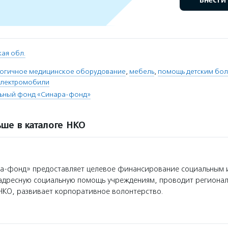
Внести
ая обл.
огичное медицинское оборудование
,
мебель
,
помощь детским бо
электромобили
льный фонд «Синара-фонд»
ше в каталоге НКО
а-фонд» предоставляет целевое финансирование социальным 
 адресную социальную помощь учреждениям, проводит региона
НКО, развивает корпоративное волонтерство.