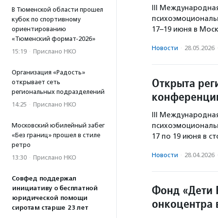
III Международна
В Тюменской области прошел
психоэмоциональ
кубок по спортивному
17–19 июня в Мос
ориентированию
«Тюменский формат-2026»
Новости
·
28.05.2026
15:19
·
Прислано НКО
Организация «Радость»
Открыта рег
открывает сеть
региональных подразделений
конференцию
14:25
·
Прислано НКО
III Международна
психоэмоциональ
Московский юбилейный забег
«Без границ» прошел в стиле
17 по 19 июня в с
ретро
Новости
·
28.04.2026
13:30
·
Прислано НКО
Совфед поддержал
Фонд «Дети 
инициативу о бесплатной
юридической помощи
онкоцентра 
сиротам старше 23 лет