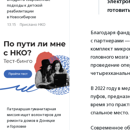
электро
подходы к детской
готовит
реабилитации
в Новосибирске
13:15
·
Прислано НКО
Благодаря фанд
с партнерами —
комплект микро
головного мозга
проведение опе
четырехканальн
В 2022 году в 
пуфов, предназн
время это практ
Патриаршая гуманитарная
спальное место.
миссия ищет волонтеров для
ремонта домов в Донецке
и Горловке
Современное об