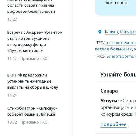
достигнем
области освоят правила
цифровой безопасности
13:27
Калуга
,
Калужск
Встреча с Андреем Ургантом
стала лотом аукциона
ТЕГИ:
высокотехнол
в поддержку фонда
детям в больницах
,
«Бумажная птица»
НКО:
Благотворите
11:45
·
Прислано НКО
Узнайте боль
В ОП РФ предложили
установить ежегодные
выплаты на сборы в школу
Синара
11:24
Услуги:
«Синар
организациям и
Стихобиатлон «Км/вслух»
конкурсы среди 
соберет семьи в Липецке
10:32
·
Прислано НКО
Подробнее