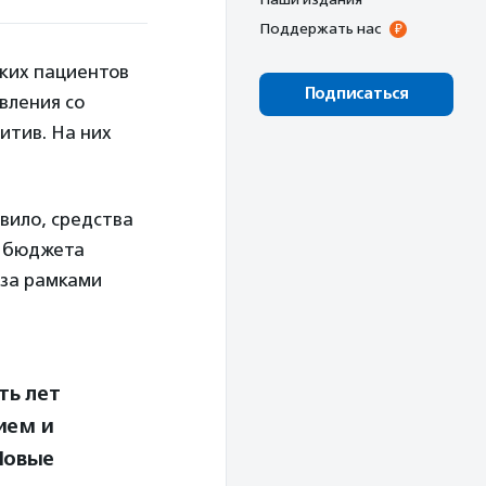
Поддержать нас
ких пациентов
Подписаться
вления со
итив. На них
авило, средства
з бюджета
 за рамками
ть лет
ием и
Новые