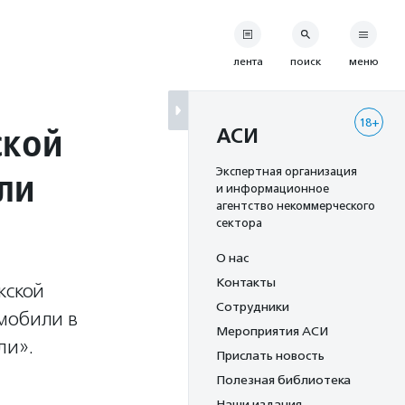
лента
поиск
меню
18+
ской
АСИ
ли
Экспертная организация
и информационное
агентство некоммерческого
сектора
О нас
Контакты
жской
Сотрудники
омобили в
Мероприятия АСИ
ли».
Прислать новость
Полезная библиотека
Наши издания