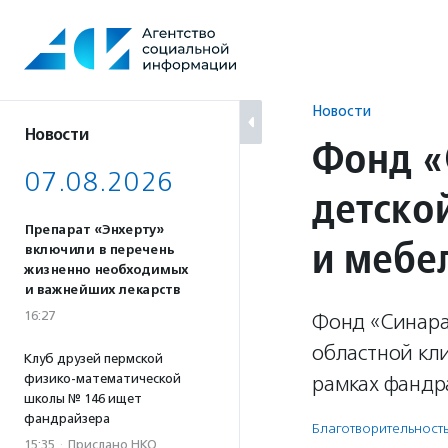
Перейти
к
содержанию
Новости
Новости
Фонд «
07.08.2026
детско
Препарат «Энхерту»
и мебе
включили в перечень
жизненно необходимых
и важнейших лекарств
16:27
Фонд «Синара»
областной кл
Клуб друзей пермской
физико-математической
рамках фандра
школы № 146 ищет
фандрайзера
Благотвори­тель­ност
15:35
·
Прислано НКО