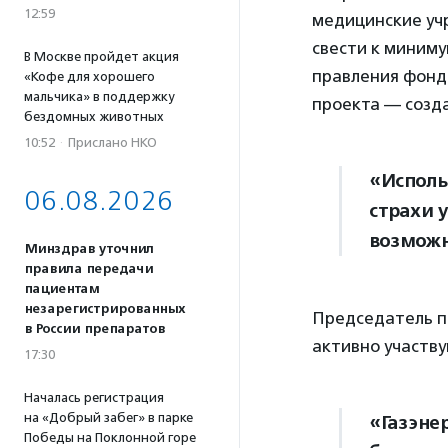
12:59
медицинские уч
свести к миним
В Москве пройдет акция
правления фонд
«Кофе для хорошего
мальчика» в поддержку
проекта — созд
бездомных животных
10:52
·
Прислано НКО
«Исполь
06.08.2026
страхи 
возможн
Минздрав уточнил
правила передачи
пациентам
незарегистрированных
Председатель п
в России препаратов
активно участву
17:30
Началась регистрация
на «Добрый забег» в парке
«Газэне
Победы на Поклонной горе