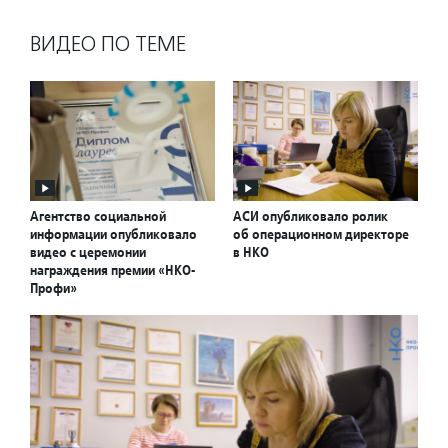
ВИДЕО ПО ТЕМЕ
Агентство социальной
АСИ опубликовало ролик
информации опубликовало
об операционном директоре
видео с церемонии
в НКО
награждения премии «НКО-
Профи»