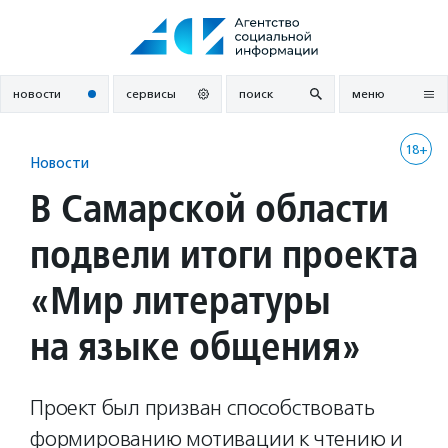
Перейти
к
содержанию
новости
сервисы
поиск
меню
18+
Новости
В Самарской области
подвели итоги проекта
«Мир литературы
на языке общения»
Проект был призван способствовать
формированию мотивации к чтению и