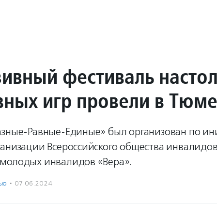
ивный фестиваль насто
вных игр провели в Тюм
азные-Равные-Единые» был организован по и
ганизации Всероссийского общества инвалидов
молодых инвалидов «Вера».
ью
·
07.06.2024