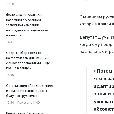
17:00
Фонд «Наш Норильск»
С мнением руко
напомнил об осенней
которые вошли в
заявочной кампании
на поддержку социальных
проектов
Депутат Думы И
16:31
когда ему пред
настольных игр,
Открыт сбор средств
на фестиваль для женщин
с онкозаболеваниями «Еще
краше в танце»
«Потом 
14:50
что в р
адаптир
Организация «Продвижение»
и компания «Инва-Титан»
заняли 
будут сотрудничать
увлекат
13:30
·
Прислано НКО
абсолют
Пенсионеры Самарской