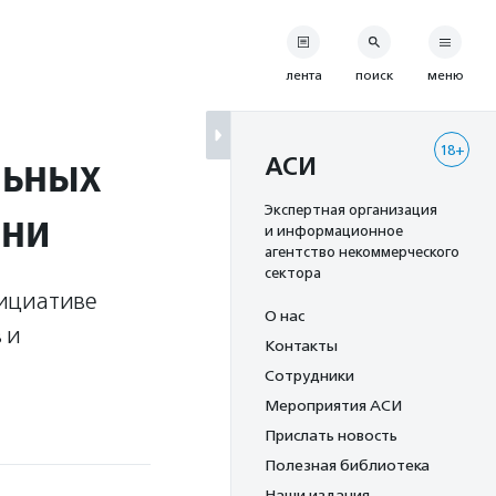
лента
поиск
меню
18+
льных
АСИ
ени
Экспертная организация
и информационное
агентство некоммерческого
сектора
нициативе
О нас
 и
Контакты
Сотрудники
Мероприятия АСИ
Прислать новость
Полезная библиотека
Наши издания