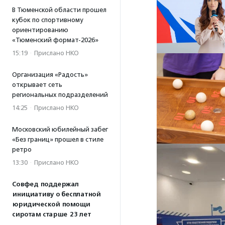
В Тюменской области прошел
кубок по спортивному
ориентированию
«Тюменский формат-2026»
15:19
·
Прислано НКО
Организация «Радость»
открывает сеть
региональных подразделений
14:25
·
Прислано НКО
Московский юбилейный забег
«Без границ» прошел в стиле
ретро
13:30
·
Прислано НКО
Совфед поддержал
инициативу о бесплатной
юридической помощи
сиротам старше 23 лет