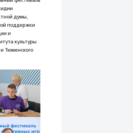
ивный фестиваль
сидии
стной думы,
ной поддержки
ии и
итута культуры
 и Тюменского