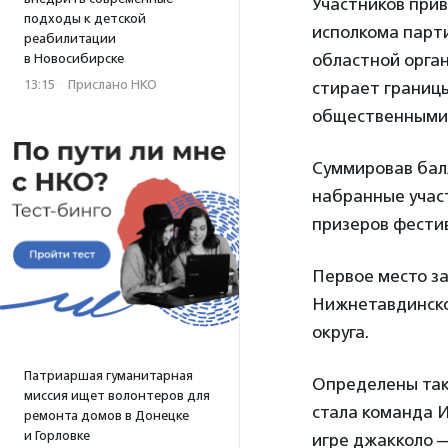
Участников при
подходы к детской
исполкома парт
реабилитации
областной орга
в Новосибирске
13:15
·
Прислано НКО
стирает границ
общественными 
Суммировав балл
набранные участ
призеров фести
Первое место з
Нижнетавдинско
округа.
Патриаршая гуманитарная
Определены так
миссия ищет волонтеров для
стала команда И
ремонта домов в Донецке
и Горловке
игре джакколо 