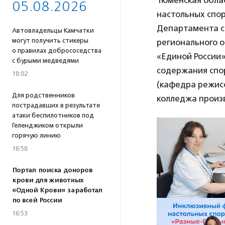
Тюменская обла
05.08.2026
настольных спо
Департамента с
Автовладельцы Камчатки
могут получить стикеры
регионального 
о правилах добрососедства
«Единой России
с бурыми медведями
содержания спор
18:02
(кафедра режис
Для родственников
колледжа произ
пострадавших в результате
атаки беспилотников под
Геленджиком открыли
горячую линию
16:58
Портал поиска доноров
крови для животных
«Одной Крови» заработал
по всей России
16:53