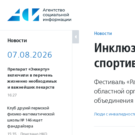
Перейти
к
содержанию
Новости
Новости
Инклюз
07.08.2026
спорти
Препарат «Энхерту»
включили в перечень
Фестиваль «Р
жизненно необходимых
и важнейших лекарств
областной ор
16:27
объединения 
Клуб друзей пермской
Люди с инвалидност
физико-математической
школы № 146 ищет
фандрайзера
15:35
·
Прислано НКО