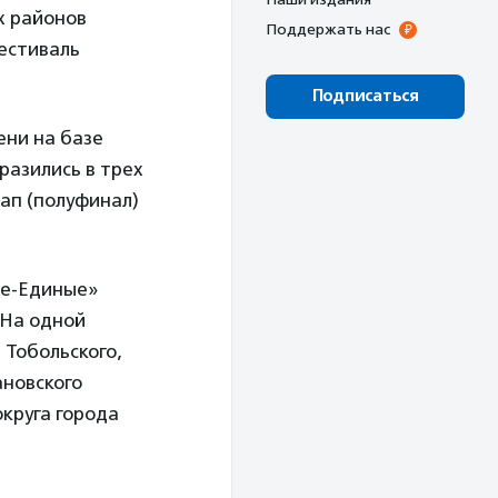
х районов
Поддержать нас
фестиваль
Подписаться
ени на базе
разились в трех
ап (полуфинал)
ые-Единые»
 На одной
 Тобольского,
ановского
округа города