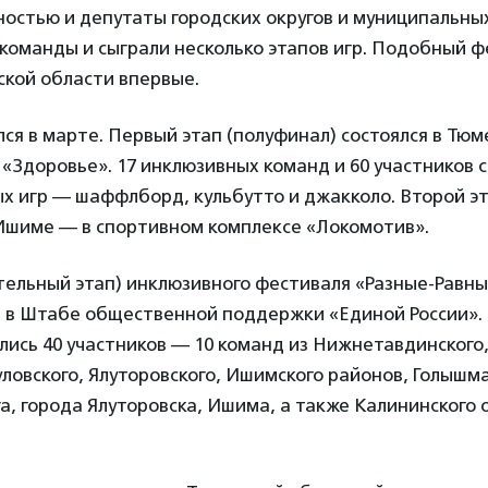
ностью и депутаты городских округов и муниципальны
команды и сыграли несколько этапов игр. Подобный 
ской области впервые.
ся в марте. Первый этап (полуфинал) состоялся в Тюм
«Здоровье». 17 инклюзивных команд и 60 участников с
х игр — шаффлборд, кульбутто и джакколо. Второй эт
 Ишиме — в спортивном комплексе «Локомотив».
тельный этап) инклюзивного фестиваля «Разные-Равн
я в Штабе общественной поддержки «Единой России».
ись 40 участников — 10 команд из Нижнетавдинского,
уловского, Ялуторовского, Ишимского районов, Голышм
га, города Ялуторовска, Ишима, а также Калининского 