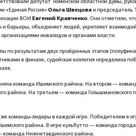
ветствовали депутат Тюменской областной думы, рук
ии «Единая Россия»
Ольга Швецова
и председатель 
низации ВОИ
Евгений Кравченко
. Они отметили, чт
ы и барьеры, объединяет людей, укрепляет взаимоде
организациями инвалидов и органами власти.
ы по результатам двух пройденных этапов (полуфина
никами в финале, судейская коллегия определила по
валя.
аняла команда Ишимского района. На втором — коман
го района. На третьем — команда Голышмановского г
же команды-лидеры в каждой игре. Победителем в и
шимского района. В игре кульбутто — команда города 
— команда Нижнетавдинского района.