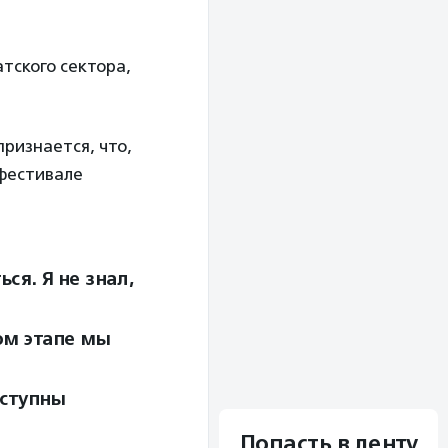
тского сектора,
ризнается, что,
 фестивале
ся. Я не знал,
ом этапе мы
оступны
Попасть в ленту