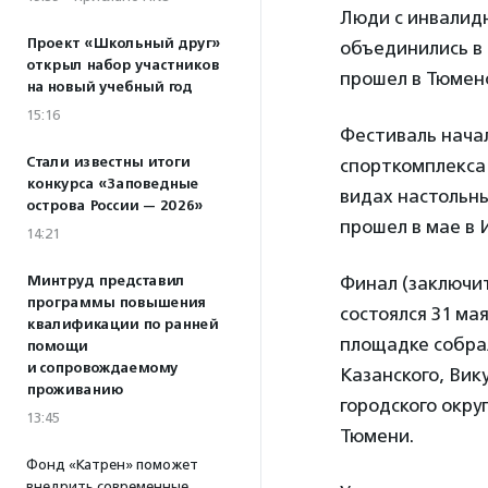
Люди с инвалид
Проект «Школьный друг»
объединились в 
открыл набор участников
прошел в Тюмен
на новый учебный год
15:16
Фестиваль начал
Стали известны итоги
спорткомплекса 
конкурса «Заповедные
видах настольны
острова России — 2026»
прошел в мае в
14:21
Минтруд представил
Финал (заключи
программы повышения
состоялся 31 ма
квалификации по ранней
площадке собрал
помощи
и сопровождаемому
Казанского, Вик
проживанию
городского окру
13:45
Тюмени.
Фонд «Катрен» поможет
внедрить современные