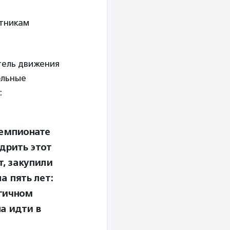
стникам
тель движения
ольные
:
Чемпионате
дрить этот
т, закупили
 пять лет:
огичном
а идти в