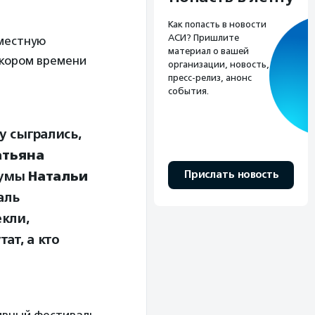
Как попасть в новости
АСИ? Пришлите
 местную
материал о вашей
скором времени
организации, новость,
пресс-релиз, анонс
события.
у сыгрались,
атьяна
думы
Натальи
Прислать новость
аль
екли,
ат, а кто