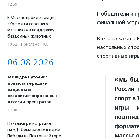
12:59
Победители и пр
В Москве пройдет акция
финальной встр
«Кофе для хорошего
мальчика» в поддержку
бездомных животных
Как рассказала
10:52
·
Прислано НКО
настольных спо
спортивные игры
06.08.2026
Минздрав уточнил
«Мы был
правила передачи
России 
пациентам
незарегистрированных
спорт в
в России препаратов
игры — 
17:30
подгляд
Началась регистрация
формате
на «Добрый забег» в парке
массы: 
Победы на Поклонной горе