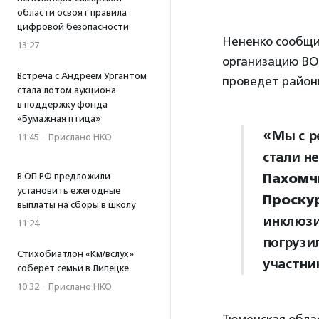
области освоят правила
цифровой безопасности
Нененко сообщи
13:27
организацию ВОИ
Встреча с Андреем Ургантом
проведет район
стала лотом аукциона
в поддержку фонда
«Бумажная птица»
«Мы с р
11:45
·
Прислано НКО
стали н
Пахомч
В ОП РФ предложили
установить ежегодные
Проску
выплаты на сборы в школу
инклюзи
11:24
погрузил
Стихобиатлон «Км/вслух»
участни
соберет семьи в Липецке
10:32
·
Прислано НКО