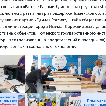
стная организация ВОИ осуществила проект «Инклюз
ртивных игр «Разные-Равные-Единые» на средства суб
оциального развития при поддержке Тюменской обла
отделения партии «Единая Россия», штаба обществен
», администрации города Ишима, Дирекции эксплуатац
тивных объектов, Тюменского государственного инст
суры театрализованных представлений и праздников)
водственных и социальных технологий.