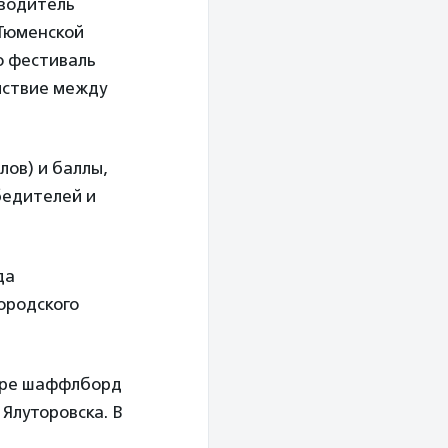
оводитель
Тюменской
о фестиваль
йствие между
лов) и баллы,
бедителей и
да
ородского
гре шаффлборд
Ялуторовска. В