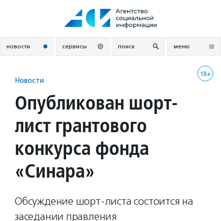
Перейти
к
содержанию
новости
сервисы
поиск
меню
18+
Новости
Опубликован шорт-
лист грантового
конкурса фонда
«Синара»
Обсуждение шорт-листа состоится на
заседании правления