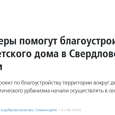
еры помогут благоустро
етского дома в Свердлов
и
оект по благоустройству территории вокруг д
ического урбанизма начали осуществлять в се
ь и доброволь­чест­во
,
Семья и дети
·
21.06.2024