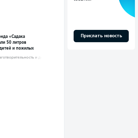
Прислать новость
нда «Садака
али 50 литров
 детей и пожилых
аготвори­тель­ность и доброволь­чест­во