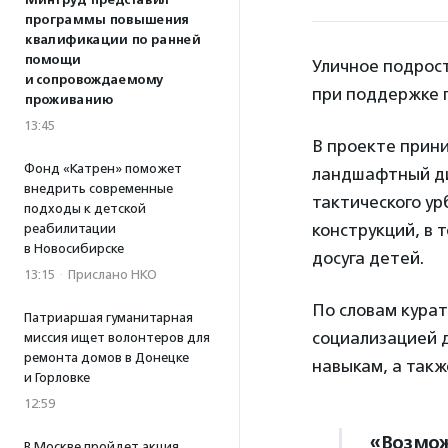
Минтруд представил
программы повышения
квалификации по ранней
помощи
Уличное подрос
и сопровождаемому
при поддержке п
проживанию
13:45
В проекте прин
Фонд «Катрен» поможет
ландшафтный ди
внедрить современные
тактического ур
подходы к детской
конструкций, в 
реабилитации
в Новосибирске
досуга детей.
13:15
·
Прислано НКО
По словам кура
Патриаршая гуманитарная
социализацией 
миссия ищет волонтеров для
ремонта домов в Донецке
навыкам, а такж
и Горловке
12:59
«Возмож
В Москве пройдет акция