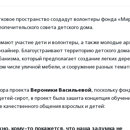
тковое пространство создадут волонтеры фонда «Ми
опечительского совета детского дома.
имают участие дети и волонтеры, а также молодые ар
зайнер. Благоустраивают территорию детского дом
банизма, который предполагает создание легких дер
том числе уличной мебели, и сооружение разных темат
тора проекта
Вероники Васильевой
, поскольку фон
детей-сирот, в проект была зашита концепция обучен
е качественного общения взрослых и детей:
но, кому-то покажется, что наша задумка не