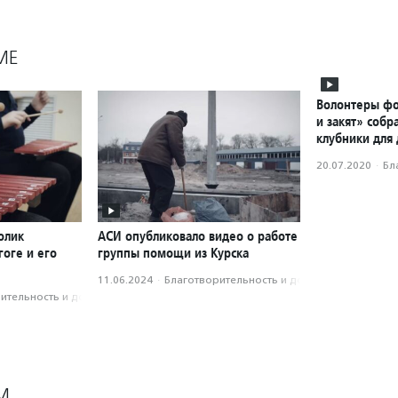
МЕ
Волонтеры фо
и закят» собр
клубники для
20.07.2020
·
Бл
олик
АСИ опубликовало видео о работе
оге и его
группы помощи из Курска
11.06.2024
·
Благотвори­тель­ность и доброволь­чест­во
­тель­ность и доброволь­чест­во
М