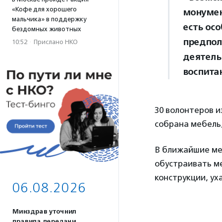
«Кофе для хорошего
монумен
мальчика» в поддержку
есть осо
бездомных животных
предпол
10:52
·
Прислано НКО
деятель
воспита
30 волонтеров и
собрана мебель,
В ближайшие ме
обустраивать ме
конструкции, ух
06.08.2026
Минздрав уточнил
правила передачи