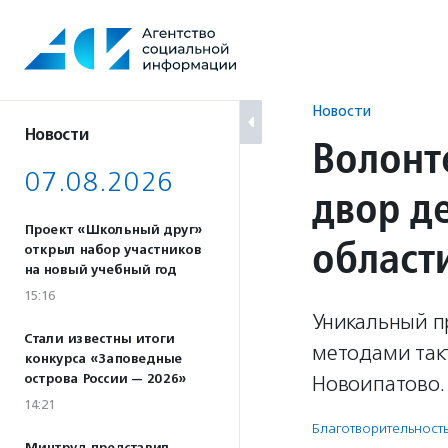
Перейти
к
содержанию
Новости
Новости
Волонт
07.08.2026
двор д
Проект «Школьный друг»
област
открыл набор участников
на новый учебный год
15:16
Уникальный пр
Стали известны итоги
методами такт
конкурса «Заповедные
острова России — 2026»
Новоипатово.
14:21
Благотвори­тель­ност