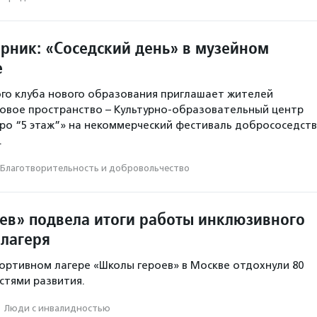
ник: «Соседский день» в музейном
е
го клуба нового образования приглашает жителей
новое пространство – Культурно-образовательный центр
о “5 этаж”» на некоммерческий фестиваль добрососедст
.
Благотвори­тель­ность и доброволь­чест­во
ев» подвела итоги работы инклюзивного
 лагеря
ортивном лагере «Школы героев» в Москве отдохнули 80
стями развития.
·
Люди с инвалидностью