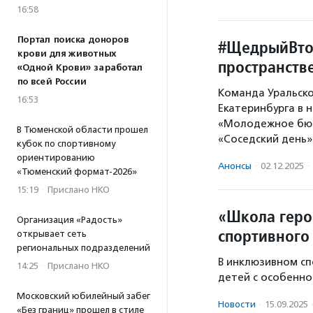
16:58
Портал поиска доноров
#ЩедрыйВтор
крови для животных
пространств
«Одной Крови» заработал
по всей России
Команда Уральско
16:53
Екатеринбурга в 
«Молодежное бюр
В Тюменской области прошел
«Соседский день»
кубок по спортивному
ориентированию
Анонсы
·
02.12.2025
·
«Тюменский формат-2026»
15:19
·
Прислано НКО
«Школа геро
Организация «Радость»
спортивного
открывает сеть
региональных подразделений
В инклюзивном сп
14:25
·
Прислано НКО
детей с особенно
Московский юбилейный забег
Новости
·
15.09.2025
«Без границ» прошел в стиле