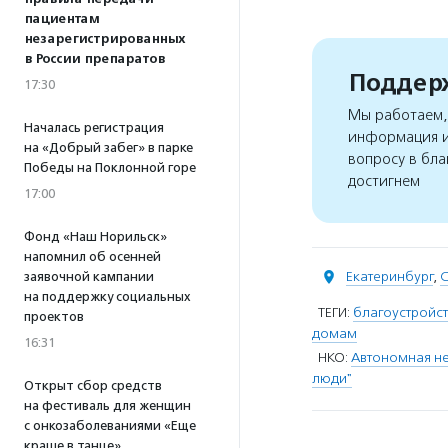
пациентам
незарегистрированных
в России препаратов
Поддерж
17:30
Мы работаем, 
Началась регистрация
информация и
на «Добрый забег» в парке
вопросу в бла
Победы на Поклонной горе
достигнем
17:00
Фонд «Наш Норильск»
напомнил об осенней
Екатеринбург
,
С
заявочной кампании
на поддержку социальных
ТЕГИ:
благоустройс
проектов
домам
16:31
НКО:
Автономная н
люди"
Открыт сбор средств
на фестиваль для женщин
с онкозаболеваниями «Еще
краше в танце»