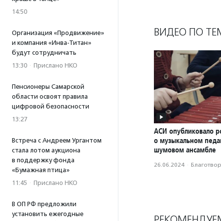
14:50
ВИДЕО ПО ТЕ
Организация «Продвижение»
и компания «Инва-Титан»
будут сотрудничать
13:30
·
Прислано НКО
Пенсионеры Самарской
области освоят правила
цифровой безопасности
13:27
АСИ опубликовало р
о музыкальном педаг
Встреча с Андреем Ургантом
шумовом ансамбле
стала лотом аукциона
в поддержку фонда
26.06.2024
·
Благотвори
«Бумажная птица»
11:45
·
Прислано НКО
В ОП РФ предложили
установить ежегодные
РЕКОМЕНДУЕ