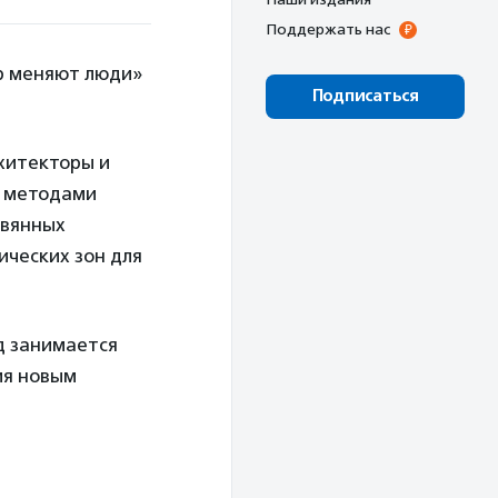
Поддержать нас
р меняют люди»
Подписаться
хитекторы и
а методами
евянных
ических зон для
д занимается
ия новым