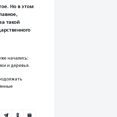
ое. Но в этом
лавное,
за такой
дарственного
уже начались:
ки и деревья.
продолжать
вянные