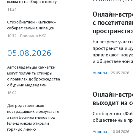
выплаты на сборы в школу
11:24
Онлайн-встр
с посетител
Стихобиатлон «Км/вслух»
соберет семьи в Липецке
пространств
10:32
·
Прислано НКО
На встрече участ
пространства ищ
05.08.2026
привлекают новую
и общественной 
Автовладельцы Камчатки
Анонсы
·
25.05.2026
·
могут получить стикеры
о правилах добрососедства
с бурыми медведями
Онлайн-встр
18:02
выходит из 
Для родственников
пострадавших в результате
Сообщество «Фабр
атаки беспилотников под
общественные пр
Геленджиком открыли
горячую линию
Анонсы
·
10.04.2026
·