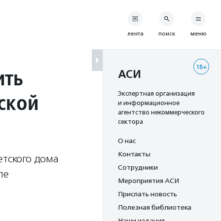
лента
поиск
меню
18+
ить
АСИ
ской
Экспертная организация
и информационное
агентство некоммерческого
сектора
О нас
Контакты
етского дома
Сотрудники
ле
Мероприятия АСИ
Прислать новость
Полезная библиотека
Наши издания