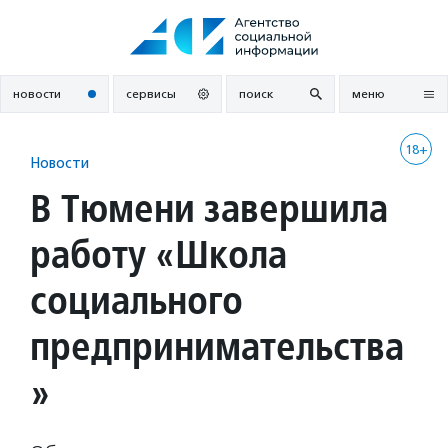
Перейти
к
содержанию
новости
сервисы
поиск
меню
18+
Новости
В Тюмени завершила
работу «Школа
социального
предпринимательства
»