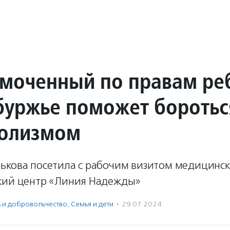
моченный по правам ре
буржье поможет боротьс
голизмом
ькова посетила с рабочим визитом медицинск
кий центр «Линия Надежды»
ь и доброволь­чест­во
,
Семья и дети
·
29.07.2024