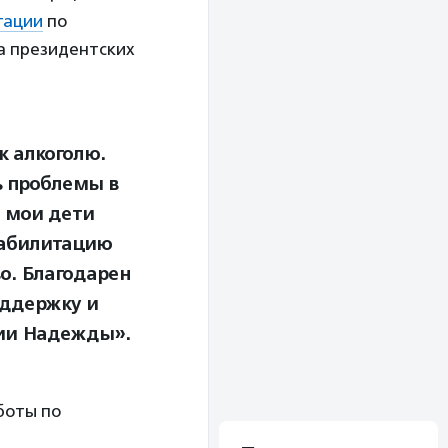
тации
по
а президентских
к алкоголю.
ь проблемы в
: мои дети
еабилитацию
о. Благодарен
оддержку и
нии Надежды».
боты по