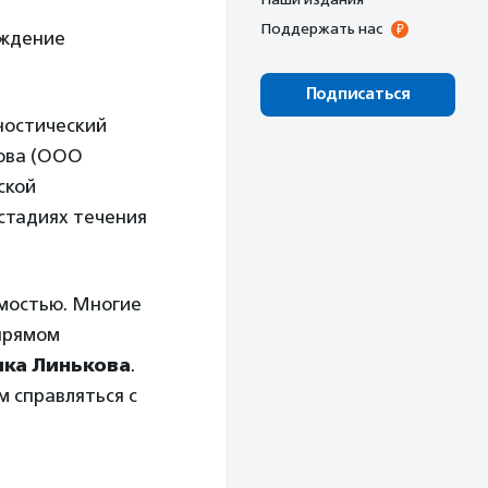
Поддержать нас
уждение
Подписаться
ностический
нова (ООО
ской
стадиях течения
имостью. Многие
 прямом
ка Линькова
.
м справляться с