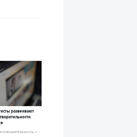
тисты развеивают
творительности
ке
аготвори­тель­ность и доброволь­чест­во