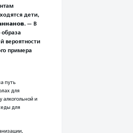
ентам
ходятся дети,
аннанов
. — В
 образа
ей вероятности
ого примера
а путь
олах для
у алкогольной и
седы для
анизации,