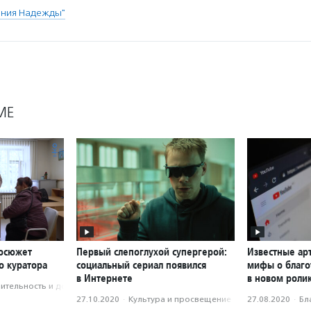
ния Надежды"
МЕ
еосюжет
Первый слепоглухой супергерой:
Известные ар
о куратора
социальный сериал появился
мифы о благо
в Интернете
в новом роли
­тель­ность и доброволь­чест­во
27.10.2020
·
Культура и просвещение
27.08.2020
·
Бл