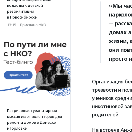
«Мы час
подходы к детской
реабилитации
нарколо
в Новосибирске
— расск
13:15
·
Прислано НКО
домах а
жизни, 
они пов
просто н
Организация бе
трезвости и пол
учеников средни
никотиновой зав
Патриаршая гуманитарная
родителей.
миссия ищет волонтеров для
ремонта домов в Донецке
и Горловке
На встрече Анж