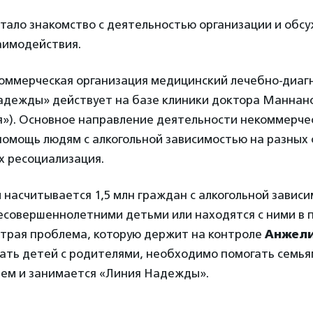
стало знакомство с деятельностью организации и обс
аимодействия.
оммерческая организация медицинский лечебно-диаг
адежды» действует на базе клиники доктора Манна
я»). Основное направление деятельности некоммерче
помощь людям с алкогольной зависимостью на разных 
х ресоциализация.
и насчитывается 1,5 млн граждан с алкогольной завис
несовершеннолетними детьми или находятся с ними в
страя проблема, которую держит на контроле
Анжели
ать детей с родителями, необходимо помогать семья
чем и занимается «Линия Надежды».