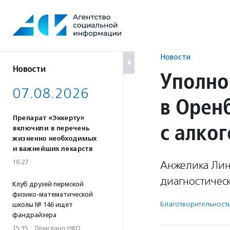
Перейти
к
содержанию
Новости
Новости
Уполно
07.08.2026
в Орен
Препарат «Энхерту»
с алко
включили в перечень
жизненно необходимых
и важнейших лекарств
16:27
Анжелика Лин
диагностичес
Клуб друзей пермской
физико-математической
Благотвори­тель­ност
школы № 146 ищет
фандрайзера
15:35
·
Прислано НКО