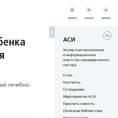
лента
поиск
меню
18+
бенка
АСИ
я
Экспертная организация
и информационное
агентство некоммерческого
сектора
О нас
Контакты
ий лечебно-
Сотрудники
Мероприятия АСИ
Прислать новость
Полезная библиотека
Наши издания