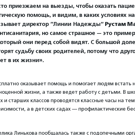
то приезжаем на выезды, чтобы оказать паци
гическую помощь, и видим, в каких условиях на
азывает директор ”Линии Надежды”
Рустам М
нтисанитария, но самое страшное — это пример
который они перед собой видят. С большой дол
торят судьбу своих родителей, потому что друг
ет в их жизни».
сплатно оказывает помощь и помогает людям встать н
ноценной жизни, а также ведет работу с детьми. В шк
х и старших классов проводятся классные часы на тем
исимости, а в детских садах — профилактические бе
елика Линькова пообщалась также с подопечными орг