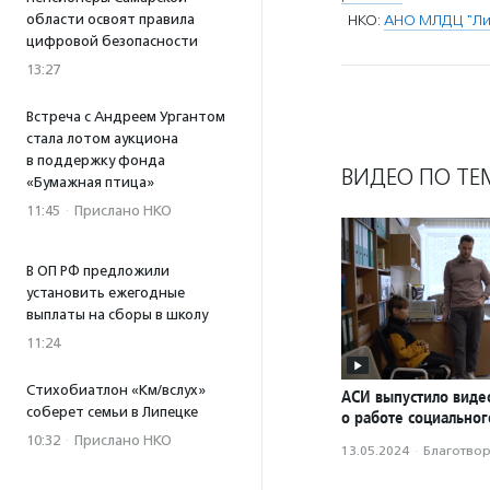
области освоят правила
НКО:
АНО МЛДЦ "Ли
цифровой безопасности
13:27
Встреча с Андреем Ургантом
стала лотом аукциона
в поддержку фонда
ВИДЕО ПО ТЕ
«Бумажная птица»
11:45
·
Прислано НКО
В ОП РФ предложили
установить ежегодные
выплаты на сборы в школу
11:24
Стихобиатлон «Км/вслух»
АСИ выпустило вид
соберет семьи в Липецке
о работе социальног
10:32
·
Прислано НКО
13.05.2024
·
Благотвори