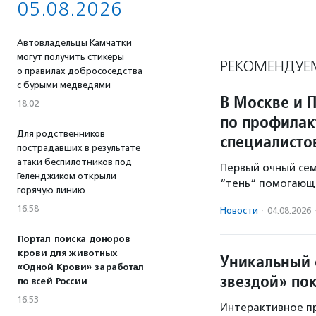
05.08.2026
Автовладельцы Камчатки
могут получить стикеры
РЕКОМЕНДУЕ
о правилах добрососедства
с бурыми медведями
В Москве и 
18:02
по профилак
Для родственников
специалисто
пострадавших в результате
атаки беспилотников под
Первый очный се
Геленджиком открыли
“тень“ помогающе
горячую линию
16:58
Новости
·
04.08.2026
Портал поиска доноров
крови для животных
Уникальный 
«Одной Крови» заработал
звездой» по
по всей России
16:53
Интерактивное пр