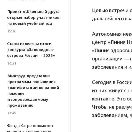
Целью встречи 
Проект «Школьный друг»
открыл набор участников
дальнейшего вз
на новый учебный год
15:16
Автономная нек
центр «Линия Н
Стали известны итоги
конкурса «Заповедные
«Линия здоровь
острова России — 2026»
организации — 
14:21
заболевания и и
Минтруд представил
Сегодня в Росси
программы повышения
квалификации по ранней
из них живут с 
помощи
контакте. Это о
и сопровождаемому
проживанию
Чтобы не разлуч
13:45
заболеванием, 
Фонд «Катрен» поможет
внедрить современные