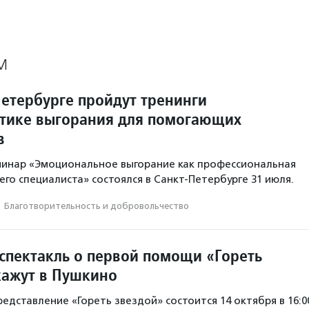
М
Петербурге пройдут тренинги
тике выгорания для помогающих
в
минар «Эмоциональное выгорание как профессиональная
го специалиста» состоялся в Санкт-Петербурге 31 июля.
·
Благотвори­тель­ность и доброволь­чест­во
спектакль о первой помощи «Гореть
кажут в Пушкино
едставление «Гореть звездой» состоится 14 октября в 16:0