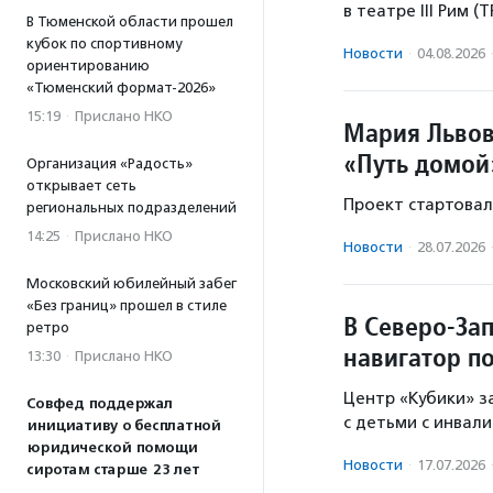
в театре III Рим (
В Тюменской области прошел
кубок по спортивному
Новости
·
04.08.2026
ориентированию
«Тюменский формат-2026»
15:19
·
Прислано НКО
Мария Львов
«Путь домой
Организация «Радость»
открывает сеть
Проект стартовал 
региональных подразделений
14:25
·
Прислано НКО
Новости
·
28.07.2026
Московский юбилейный забег
«Без границ» прошел в стиле
В Северо-За
ретро
навигатор п
13:30
·
Прислано НКО
Центр «Кубики» з
Совфед поддержал
с детьми с инвал
инициативу о бесплатной
юридической помощи
Новости
·
17.07.2026
сиротам старше 23 лет