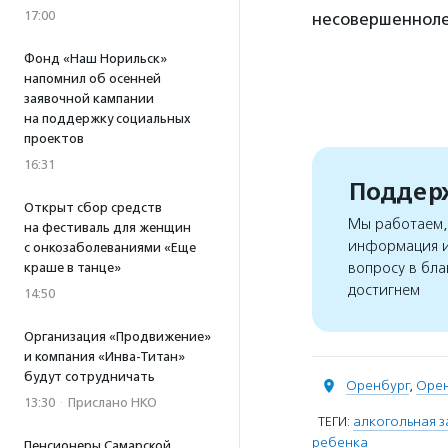
17:00
несовершенноле
Фонд «Наш Норильск»
напомнил об осенней
заявочной кампании
на поддержку социальных
проектов
16:31
Поддерж
Открыт сбор средств
Мы работаем, 
на фестиваль для женщин
информация и
с онкозаболеваниями «Еще
вопросу в бла
краше в танце»
достигнем
14:50
Организация «Продвижение»
и компания «Инва-Титан»
будут сотрудничать
Оренбург
,
Орен
13:30
·
Прислано НКО
ТЕГИ:
алкогольная з
ребенка
Пенсионеры Самарской