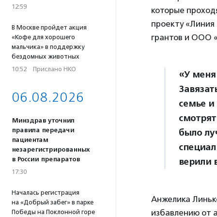
12:59
которые проход
проекту «Линия
В Москве пройдет акция
грантов и ООО 
«Кофе для хорошего
мальчика» в поддержку
бездомных животных
10:52
·
Прислано НКО
«У меня 
Завязат
06.08.2026
семье и 
смотрят
Минздрав уточнил
правила передачи
было лу
пациентам
специал
незарегистрированных
в России препаратов
верили 
17:30
Началась регистрация
Анжелика Линьк
на «Добрый забег» в парке
избавлению от 
Победы на Поклонной горе