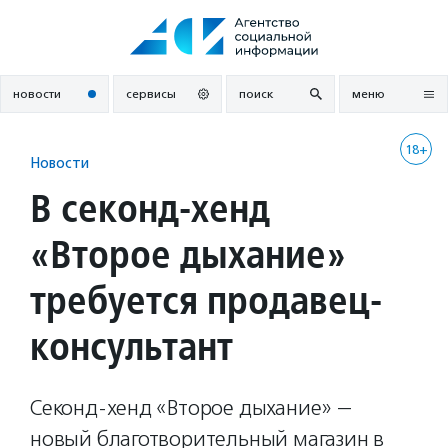
Перейти
к
содержанию
новости
сервисы
поиск
меню
18+
Новости
В секонд-хенд
«Второе дыхание»
требуется продавец-
консультант
Секонд-хенд «Второе дыхание» —
новый благотворительный магазин в