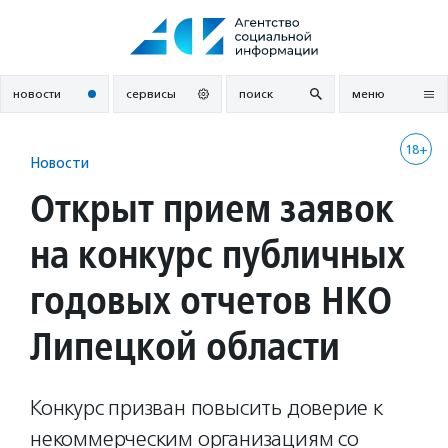
Перейти
к
содержанию
новости
сервисы
поиск
меню
18+
Новости
Открыт прием заявок
на конкурс публичных
годовых отчетов НКО
Липецкой области
Конкурс призван повысить доверие к
некоммерческим организациям со