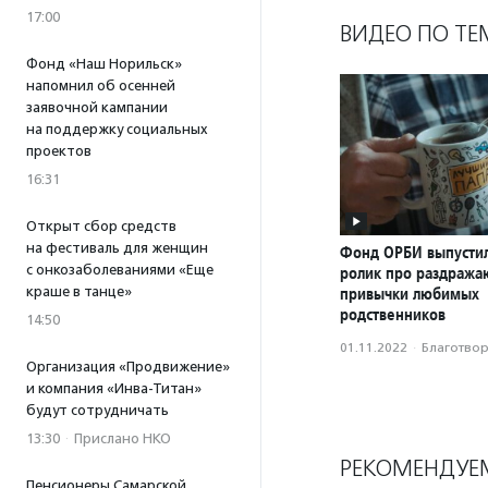
17:00
ВИДЕО ПО ТЕ
Фонд «Наш Норильск»
напомнил об осенней
заявочной кампании
на поддержку социальных
проектов
16:31
Открыт сбор средств
на фестиваль для женщин
Фонд ОРБИ выпусти
с онкозаболеваниями «Еще
ролик про раздраж
краше в танце»
привычки любимых
родственников
14:50
01.11.2022
·
Благотвори
Организация «Продвижение»
и компания «Инва-Титан»
будут сотрудничать
13:30
·
Прислано НКО
РЕКОМЕНДУЕ
Пенсионеры Самарской