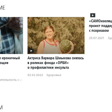
МЕ
«САМОизоляци
проект подде
с псориазом
29.07.2021
·
Зд
л ироничный
Актриса Варвара Шмыкова снялась
ающие
в роликах фонда «ОРБИ»
о профилактике инсульта
02.02.2022
·
Здоровье
­тель­ность и доброволь­чест­во
М