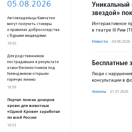
05.08.2026
Уникальный 
звездой» по
Автовладельцы Камчатки
Интерактивное пр
могут получить стикеры
о правилах добрососедства
в театре III Рим (
с бурыми медведями
Новости
·
04.08.2026
18:02
Для родственников
Бесплатные 
пострадавших в результате
атаки беспилотников под
Люди с нарушения
Геленджиком открыли
горячую линию
консультации в ф
16:58
Анонсы
·
21.07.2026
·
Портал поиска доноров
крови для животных
«Одной Крови» заработал
по всей России
16:53