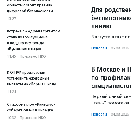
области освоят правила
Для родстве
цифровой безопасности
беспилотник
13:27
линию
Встреча с Андреем Ургантом
3 августа атаке п
стала лотом аукциона
в поддержку фонда
Новости
·
05.08.2026
«Бумажная птица»
11:45
·
Прислано НКО
В Москве и 
В ОП РФ предложили
по профилак
установить ежегодные
специалисто
выплаты на сборы в школу
11:24
Первый очный се
“тень“ помогающе
Стихобиатлон «Км/вслух»
соберет семьи в Липецке
Новости
·
04.08.2026
10:32
·
Прислано НКО