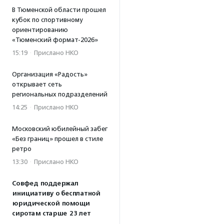
В Тюменской области прошел
кубок по спортивному
ориентированию
«Тюменский формат-2026»
15:19
·
Прислано НКО
Организация «Радость»
открывает сеть
региональных подразделений
14:25
·
Прислано НКО
Московский юбилейный забег
«Без границ» прошел в стиле
ретро
13:30
·
Прислано НКО
Совфед поддержал
инициативу о бесплатной
юридической помощи
сиротам старше 23 лет