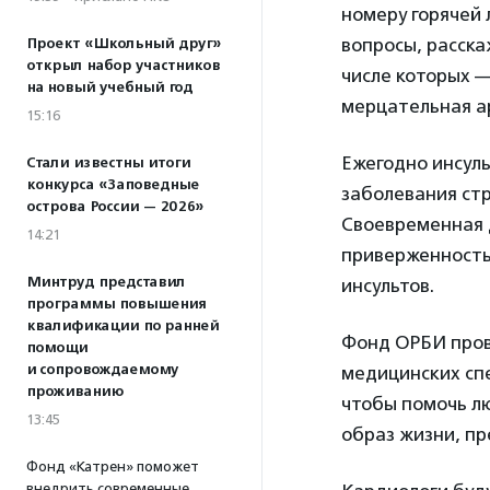
номеру горячей л
вопросы, расска
Проект «Школьный друг»
открыл набор участников
числе которых —
на новый учебный год
мерцательная а
15:16
Ежегодно инсуль
Стали известны итоги
конкурса «Заповедные
заболевания стр
острова России — 2026»
Своевременная 
14:21
приверженность
Минтруд представил
инсультов.
программы повышения
квалификации по ранней
Фонд ОРБИ пров
помощи
и сопровождаемому
медицинских спе
проживанию
чтобы помочь лю
13:45
образ жизни, п
Фонд «Катрен» поможет
внедрить современные