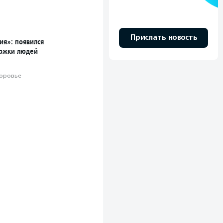
Прислать новость
я»: появился
ржки людей
оровье