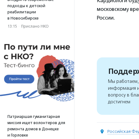
Кардиологи буду
подходы к детской
московскому вре
реабилитации
России.
в Новосибирске
13:15
·
Прислано НКО
Поддерж
Мы работаем, 
информация и
вопросу в бла
достигнем
Патриаршая гуманитарная
миссия ищет волонтеров для
ремонта домов в Донецке
Российская Фе
и Горловке