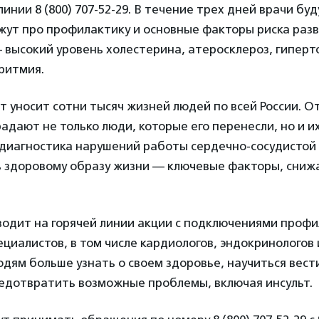
инии 8 (800) 707-52-29. В течение трех дней врачи бу
жут про профилактику и основные факторы риска разв
 высокий уровень холестерина, атеросклероз, гиперт
ритмия.
т уносит сотни тысяч жизней людей по всей России. От
адают не только люди, которые его перенесли, но и их
диагностика нарушений работы сердечно-сосудистой
 здоровому образу жизни — ключевые факторы, сниж
одит на горячей линии акции с подключениями проф
циалистов, в том числе кардиологов, эндокринологов 
дям больше узнать о своем здоровье, научиться вест
редотвратить возможные проблемы, включая инсульт.