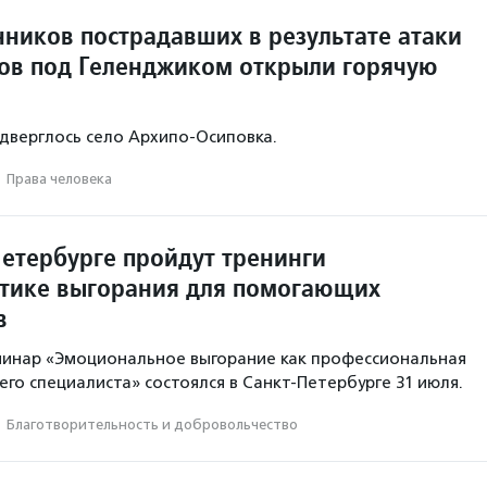
нников пострадавших в результате атаки
ов под Геленджиком открыли горячую
одверглось село Архипо‑Осиповка.
·
Права человека
Петербурге пройдут тренинги
тике выгорания для помогающих
в
минар «Эмоциональное выгорание как профессиональная
го специалиста» состоялся в Санкт-Петербурге 31 июля.
·
Благотвори­тель­ность и доброволь­чест­во