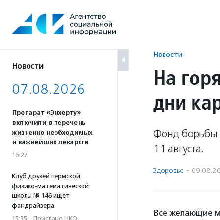
Перейти
к
содержанию
Новости
Новости
На гор
07.08.2026
дни ка
Препарат «Энхерту»
включили в перечень
Фонд борьбы 
жизненно необходимых
и важнейших лекарств
11 августа.
16:27
Здоровье
·
09.08.2
Клуб друзей пермской
физико-математической
школы № 146 ищет
фандрайзера
Все желающие мо
15:35
·
Прислано НКО