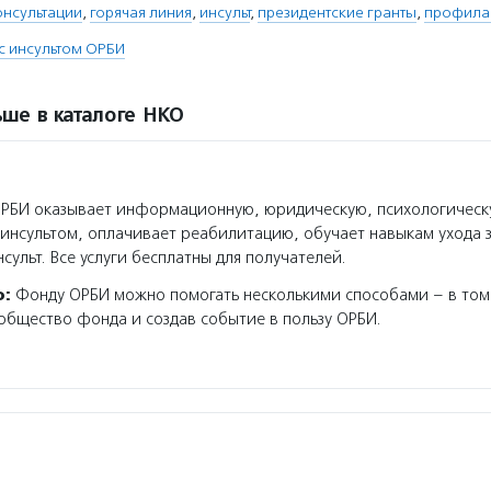
онсультации
,
горячая линия
,
инсульт
,
президентские гранты
,
профилак
с инсультом ОРБИ
ше в каталоге НКО
РБИ оказывает информационную, юридическую, психологическ
с инсультом, оплачивает реабилитацию, обучает навыкам ухода 
ульт. Все услуги бесплатны для получателей.
о:
Фонду ОРБИ можно помогать несколькими способами – в том 
общество фонда и создав событие в пользу ОРБИ.