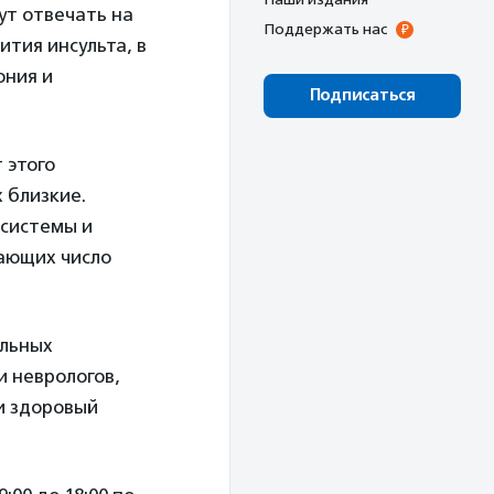
дут отвечать на
Поддержать нас
ития инсульта, в
ония и
Подписаться
 этого
 близкие.
 системы и
ающих число
ильных
и неврологов,
и здоровый