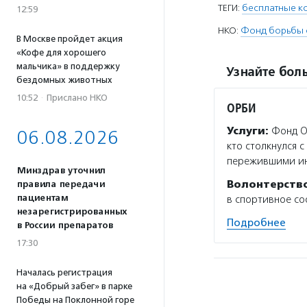
ТЕГИ:
бесплатные к
12:59
НКО:
Фонд борьбы 
В Москве пройдет акция
«Кофе для хорошего
мальчика» в поддержку
Узнайте боль
бездомных животных
10:52
·
Прислано НКО
ОРБИ
Услуги:
Фонд О
06.08.2026
кто столкнулся 
пережившими инс
Минздрав уточнил
Волонтерств
правила передачи
пациентам
в спортивное со
незарегистрированных
Подробнее
в России препаратов
17:30
Началась регистрация
на «Добрый забег» в парке
Победы на Поклонной горе