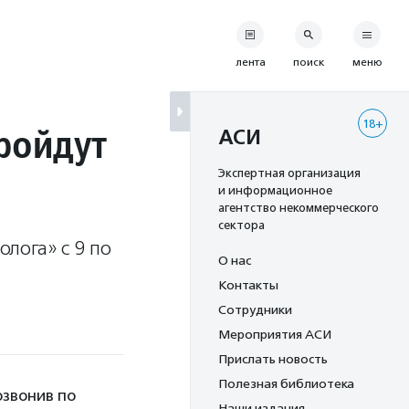
лента
поиск
меню
18+
пройдут
АСИ
Экспертная организация
и информационное
агентство некоммерческого
сектора
лога» с 9 по
О нас
Контакты
Сотрудники
Мероприятия АСИ
Прислать новость
Полезная библиотека
озвонив по
Наши издания