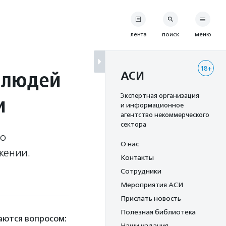
лента
поиск
меню
18+
 людей
АСИ
и
Экспертная организация
и информационное
агентство некоммерческого
сектора
то
О нас
жении.
Контакты
Сотрудники
Мероприятия АСИ
Прислать новость
Полезная библиотека
аются вопросом:
Наши издания