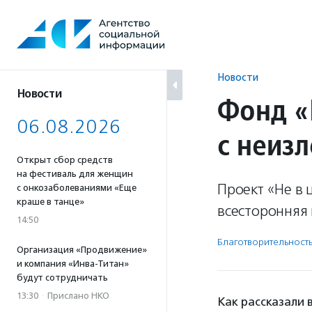
Перейти
к
содержанию
Новости
Новости
Фонд «
06.08.2026
с неиз
Открыт сбор средств
на фестиваль для женщин
Проект «Не в 
с онкозаболеваниями «Еще
краше в танце»
всесторонняя 
14:50
Благотвори­тель­ност
Организация «Продвижение»
и компания «Инва-Титан»
будут сотрудничать
13:30
·
Прислано НКО
Как рассказали 