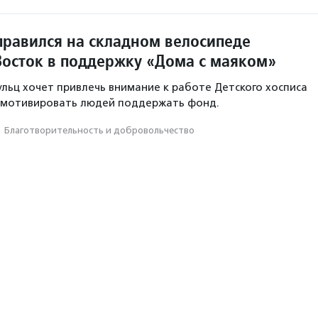
правился на складном велосипеде
Восток в поддержку «Дома с маяком»
льц хочет привлечь внимание к работе Детского хосписа
и мотивировать людей поддержать фонд.
·
Благотвори­тель­ность и доброволь­чест­во