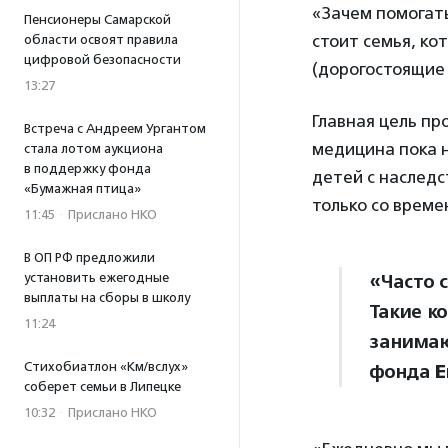
«Зачем помогать
Пенсионеры Самарской
стоит семья, к
области освоят правила
цифровой безопасности
(дорогостоящие 
13:27
Главная цель п
Встреча с Андреем Ургантом
медицина пока н
стала лотом аукциона
в поддержку фонда
детей с наследс
«Бумажная птица»
только со време
11:45
·
Прислано НКО
В ОП РФ предложили
установить ежегодные
«Часто 
выплаты на сборы в школу
Такие к
11:24
занимаю
Стихобиатлон «Км/вслух»
фонда
Е
соберет семьи в Липецке
10:32
·
Прислано НКО