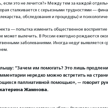
, если это не лечится?» Между тем за каждой отдель
оторая сталкивается с серьезными трудностями — фин
лекарства, обследования и процедуры) и психологиче
роекта — попытка изменить общественное восприятие
е может вылечить. В России ежегодно рождаются окол
твенными заболеваниями. Иногда недуг выявляется ср
нем.
слышу: ”Зачем им помогать? Это лишь продлени
омментарии нередко можно встретить на стран
щихся паллиативной помощью», — говорит ру
катерина Жамнова
.