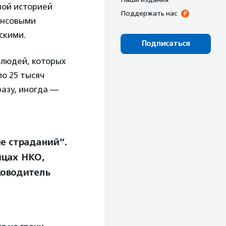
ной историей
Поддержать нас
ансовыми
скими.
Подписаться
 людей, которых
о 25 тысяч
азу, иногда —
е страданий”.
ицах НКО,
ководитель