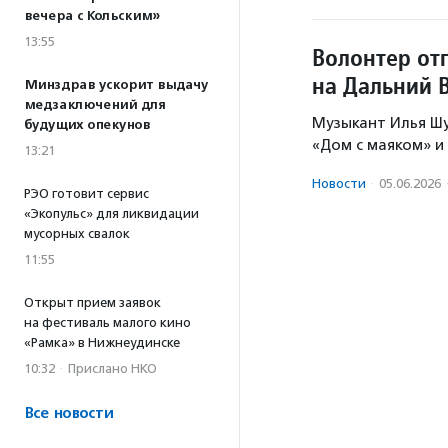
вечера с Кольским»
13:55
Волонтер от
на Дальний 
Минздрав ускорит выдачу
медзаключений для
Музыкант Илья Шу
будущих опекунов
«Дом с маяком» 
13:21
Новости
·
05.06.2026
РЭО готовит сервис
«Экопульс» для ликвидации
мусорных свалок
11:55
Открыт прием заявок
на фестиваль малого кино
«Рамка» в Нижнеудинске
10:32
·
Прислано НКО
Все новости