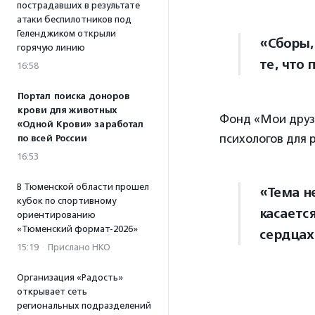
пострадавших в результате
атаки беспилотников под
Геленджиком открыли
«Сборы,
горячую линию
те, что
16:58
Портал поиска доноров
крови для животных
Фонд «Мои друзь
«Одной Крови» заработал
психологов для 
по всей России
16:53
В Тюменской области прошел
«Тема н
кубок по спортивному
касаетс
ориентированию
«Тюменский формат-2026»
сердцах
15:19
·
Прислано НКО
Организация «Радость»
открывает сеть
региональных подразделений