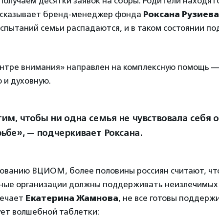
олучаем десятки заявок на сборы. Родители находятс
ссказывает бренд-менеджер фонда
Роксана Рузиева
спытаний семьи распадаются, и в таком состоянии п
ентре внимания» направлен на комплексную помощь —
 и духовную.
им, чтобы ни одна семья не чувствовала себя 
рьбе», — подчеркивает Роксана.
дованию ВЦИОМ, более половины россиян считают, чт
ные организации должны поддерживать неизлечимых
мечает
Екатерина Жамнова
, не все готовы поддерж
ует волшебной таблетки: