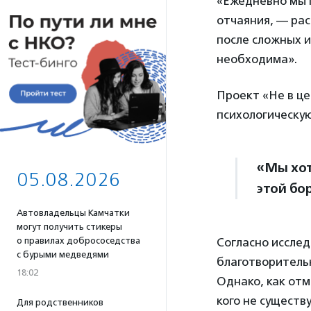
«Ежедневно мы п
отчаяния, — ра
после сложных и
необходима».
Проект «Не в ц
психологическую
«Мы хот
05.08.2026
этой бо
Автовладельцы Камчатки
могут получить стикеры
о правилах добрососедства
Согласно иссле
с бурыми медведями
благотворитель
18:02
Однако, как от
кого не существ
Для родственников