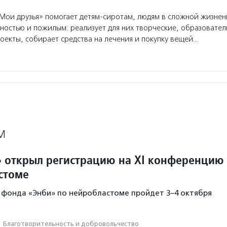
ои друзья» помогает детям-сиротам, людям в сложной жизнен
ностью и пожилым: реализует для них творческие, образовате
оекты, собирает средства на лечения и покупку вещей…
М
 открыл регистрацию на XI конференцию
стоме
 фонда «Энби» по нейробластоме пройдет 3–4 октября
·
Благотвори­тель­ность и доброволь­чест­во