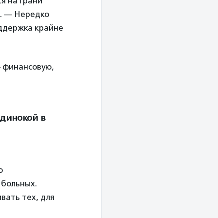
я на грани
. — Нередко
оддержка крайне
 финансовую,
одинокой в
о
 больных.
ивать тех, для