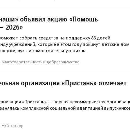
 наши» объявил акцию «Помощь
— 2026»
поможет собрать средства на поддержку 86 детей
ду учреждений, которые в этом году покинут детские дом
олледжи, вузы и самостоятельную жизнь.
·
Благотвори­тель­ность и доброволь­чест­во
ельная организация «Пристань» отмечает
ганизация «Пристань» — первая некоммерческая организац
я занялась комплексной социальной адаптацией выпускнико
·
НКО-сектор