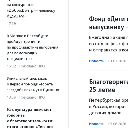
на конкурс эссе
«Добро.Центр — человеку
будущего»
Фонд «Дети
17:39
выпускнику 
В Москве и Петербурге
Ежегодная акция 
пройдут тренинги
из подшефных фон
по профилактике выгорания
и отправятся в к
для помогающих
специалистов
Новости
·
01.07.2026
15:32
·
Прислано НКО
Уникальный спектакль
Благотворит
о первой помощи «Гореть
25-летие
звездой» покажут в Пушкино
13:58
·
Прислано НКО
Петербургская ор
в России, котора
Как культура помогает
детских домов.
говорить
о благотворительности:
Новости
·
05.06.2026
итоги второго «Теплого