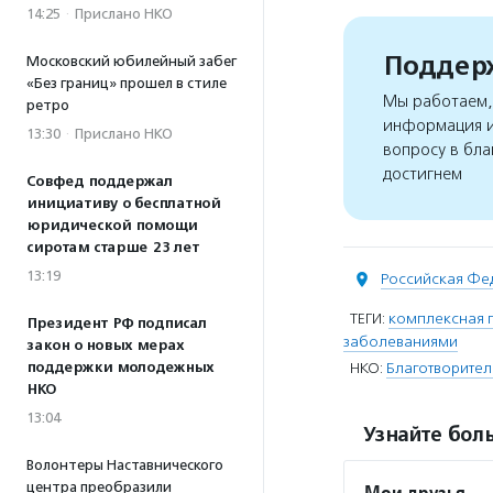
14:25
·
Прислано НКО
Поддерж
Московский юбилейный забег
«Без границ» прошел в стиле
Мы работаем, 
ретро
информация и
13:30
·
Прислано НКО
вопросу в бла
достигнем
Совфед поддержал
инициативу о бесплатной
юридической помощи
сиротам старше 23 лет
13:19
Российская Фе
ТЕГИ:
комплексная
Президент РФ подписал
заболеваниями
закон о новых мерах
поддержки молодежных
НКО:
Благотворител
НКО
13:04
Узнайте боль
Волонтеры Наставнического
центра преобразили
Мои друзья