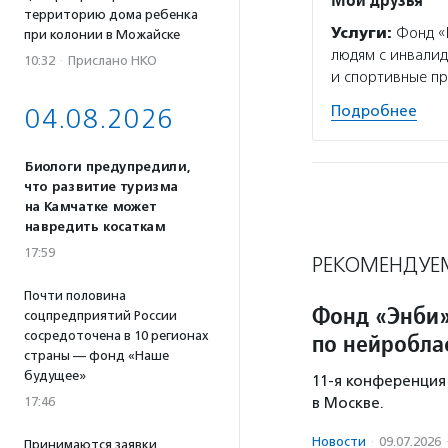
территорию дома ребенка
Услуги:
Фонд «М
при колонии в Можайске
людям с инвалид
10:32
·
Прислано НКО
и спортивные пр
Подробнее
04.08.2026
Биологи предупредили,
что развитие туризма
на Камчатке может
навредить косаткам
17:59
РЕКОМЕНДУЕ
Почти половина
Фонд «Энби»
соцпредприятий России
сосредоточена в 10 регионах
по нейробла
страны — фонд «Наше
будущее»
11-я конференция
17:46
в Москве.
Новости
·
09.07.2026
Принимаются заявки