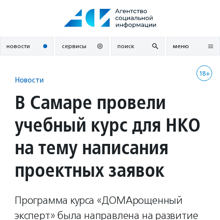
Перейти
к
содержанию
новости
сервисы
поиск
меню
18+
Новости
В Самаре провели
учебный курс для НКО
на тему написания
проектных заявок
Программа курса «ДОМАрощенный
эксперт» была направлена на развитие