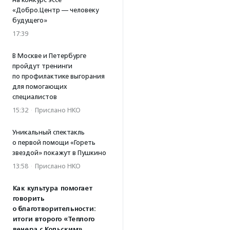
«Добро.Центр — человеку
будущего»
17:39
В Москве и Петербурге
пройдут тренинги
по профилактике выгорания
для помогающих
специалистов
15:32
·
Прислано НКО
Уникальный спектакль
о первой помощи «Гореть
звездой» покажут в Пушкино
13:58
·
Прислано НКО
Как культура помогает
говорить
о благотворительности:
итоги второго «Теплого
вечера с Кольским»