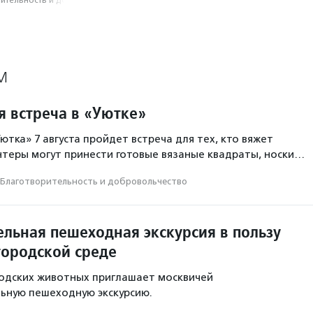
­тель­ность и доброволь­чест­во
М
я встреча в «Уютке»
ютка» 7 августа пройдет встреча для тех, кто вяжет
нтеры могут принести готовые вязаные квадраты, носки…
Благотвори­тель­ность и доброволь­чест­во
ельная пешеходная экскурсия в пользу
городской среде
одских животных приглашает москвичей
ьную пешеходную экскурсию.