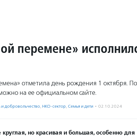
ой перемене» исполнило
емена» отметила день рождения 1 октября. П
можно на ее официальном сайте.
ь и доброволь­чест­во
,
НКО-сектор
,
Семья и дети
·
02.10.2024
 круглая, но красивая и большая, особенно для