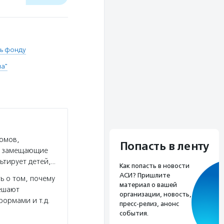
ь фонду
на"
домов,
Попасть в ленту
 в замещающие
льтирует детей,…
Как попасть в новости
АСИ? Пришлите
ь о том, почему
материал о вашей
решают
организации, новость,
ормами и т.д.
пресс-релиз, анонс
события.