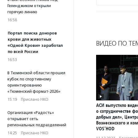
Геленджиком открыли
горячую линию
16:58
Портал поиска доноров
крови для животных
ВИДЕО ПО ТЕ
«Одной Крови» заработал
по всей России
16:53
В Тюменской области прошел
кубок по спортивному
ориентированию
«Тюменский формат-2026»
15:19
·
Прислано НКО
АСИ выпустило вид
о сотрудничестве ф
Организация «Радость»
добрых дел», Центр
открывает сеть
Вознесенского и ко
региональных подразделений
VOS’HOD
14:25
·
Прислано НКО