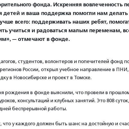
орительного фонда. Искренняя вовлеченность пе
я детей и ваша поддержка помогли нам делать 
учше всего: поддерживать наших ребят, помога
чить учиться и радоваться малым переменам, вс
им», — отмечают в фонде.
агогов, студентов, волонтеров и попечителей фонд п
 регионов России, открыл учебное направление в ПНИ
дку в Новосибирске и проект в Томске.
ня рождения в фонде выяснили, что провели в прошло
 уроков, консультаций и клубных занятий. Это 808 суток,
 дней беспрерывной работы.
, что у каждого должен быть шанс на достойную и сча