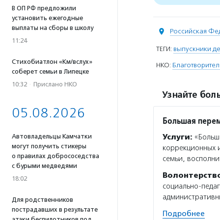
В ОП РФ предложили
установить ежегодные
выплаты на сборы в школу
Российская Фе
11:24
ТЕГИ:
выпускники д
Стихобиатлон «Км/вслух»
НКО:
Благотворител
соберет семьи в Липецке
10:32
·
Прислано НКО
Узнайте боль
05.08.2026
Большая пере
Автовладельцы Камчатки
Услуги:
«Больша
могут получить стикеры
коррекционных и
о правилах добрососедства
семьи, восполни
с бурыми медведями
Волонтерств
18:02
социально-педаг
административны
Для родственников
пострадавших в результате
Подробнее
атаки беспилотников под