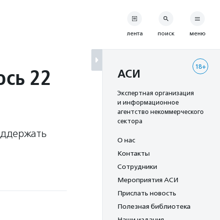
лента
поиск
меню
18+
сь 22
АСИ
Экспертная организация
и информационное
агентство некоммерческого
сектора
оддержать
О нас
Контакты
Сотрудники
Мероприятия АСИ
Прислать новость
Полезная библиотека
Наши издания