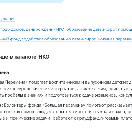
дерация
етских домов
,
день рождения НКО
,
образование детей-сирот
,
помощ
ьный фонд содействия образованию детей-сирот "Большая переме
ше в каталоге НКО
мена
я Перемена» помогает воспитанникам и выпускникам детских 
 психоневрологических интернатов, а также детям, принятым
ть пробелы в знаниях и подготовиться к сдаче экзаменов, консу
о:
Волонтеры фонда «Большая перемена» помогают рассказыват
огическая помощь людям с опытом сиротства нужна и важна, 
е и технические задачи, работают с краудфандинговыми платф