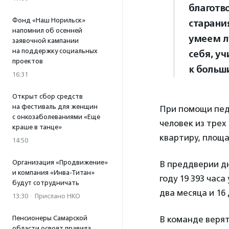
благотв
Фонд «Наш Норильск»
старани
напомнил об осенней
умеем л
заявочной кампании
на поддержку социальных
себя, у
проектов
к больш
16:31
Открыт сбор средств
на фестиваль для женщин
При помощи пед
с онкозаболеваниями «Еще
человек из трех
краше в танце»
квартиру, площа
14:50
Организация «Продвижение»
В преддверии д
и компания «Инва-Титан»
году 19 393 часа
будут сотрудничать
два месяца и 16
13:30
·
Прислано НКО
Пенсионеры Самарской
В команде верят
области освоят правила