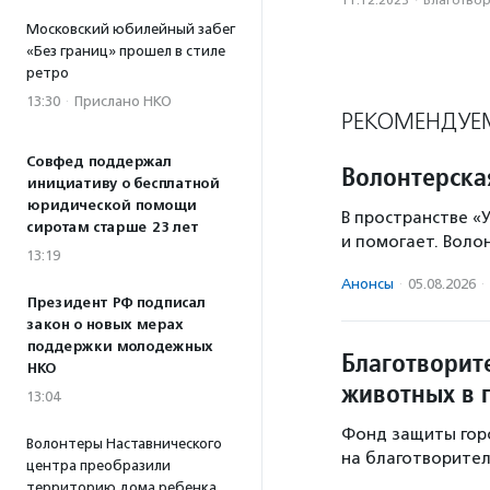
11.12.2023
·
Благотвори
Московский юбилейный забег
«Без границ» прошел в стиле
ретро
13:30
·
Прислано НКО
РЕКОМЕНДУЕ
Совфед поддержал
Волонтерска
инициативу о бесплатной
юридической помощи
В пространстве «У
сиротам старше 23 лет
и помогает. Воло
13:19
Анонсы
·
05.08.2026
·
Президент РФ подписал
закон о новых мерах
поддержки молодежных
Благотворит
НКО
животных в 
13:04
Фонд защиты гор
Волонтеры Наставнического
на благотворител
центра преобразили
территорию дома ребенка