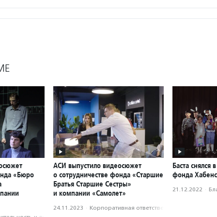
МЕ
еосюжет
АСИ выпустило видеосюжет
Баста снялся 
онда «Бюро
о сотрудничестве фонда «Старшие
фонда Хабенс
а
Братья Старшие Сестры»
21.12.2022
·
Бл
мпании
и компании «Самолет»
24.11.2023
·
Корпоративная ответственность