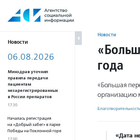
Перейти
к
содержанию
Новости
Новости
«Больш
06.08.2026
года
Минздрав уточнил
правила передачи
«Большая пер
пациентам
незарегистрированных
организацию 
в России препаратов
17:30
Благотвори­тель­ност
Началась регистрация
на «Добрый забег» в парке
Победы на Поклонной горе
«Дата не
17:00