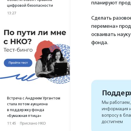
планируют прод
цифровой безопасности
13:27
Сделать разово
перемена» продо
осваивать наук
фонда.
Поддерж
Встреча с Андреем Ургантом
Мы работаем, 
стала лотом аукциона
информация и
в поддержку фонда
вопросу в бла
«Бумажная птица»
достигнем
11:45
·
Прислано НКО