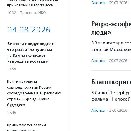
Анонсы
·
29.07.2026
·
при колонии в Можайске
10:32
·
Прислано НКО
Ретро-эстаф
04.08.2026
люди»
В Зеленограде со
Биологи предупредили,
стартов Московск
что развитие туризма
на Камчатке может
Анонсы
·
29.07.2026
·
навредить косаткам
17:59
Благотворит
Почти половина
соцпредприятий России
В Санкт-Петербур
сосредоточена в 10 регионах
фильма «Непокой»
страны — фонд «Наше
будущее»
Анонсы
·
27.07.2026
·
17:46
Принимаются заявки
на конкурс эссе