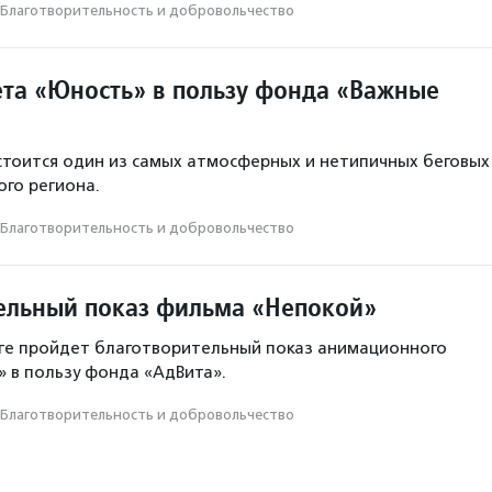
Благотвори­тель­ность и доброволь­чест­во
ета «Юность» в пользу фонда «Важные
стоится один из самых атмосферных и нетипичных беговых
ого региона.
Благотвори­тель­ность и доброволь­чест­во
ельный показ фильма «Непокой»
ге пройдет благотворительный показ анимационного
 в пользу фонда «АдВита».
Благотвори­тель­ность и доброволь­чест­во