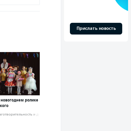
Прислать новость
в новогоднем ролике
кого
аготвори­тель­ность и доброволь­чест­во