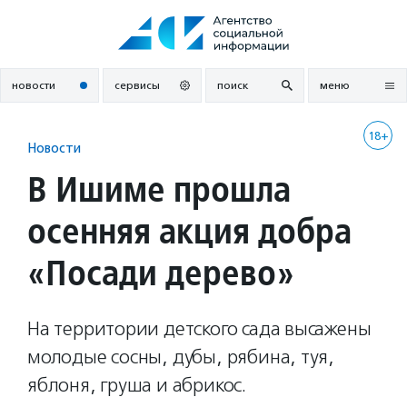
Перейти
к
содержанию
новости
сервисы
поиск
меню
18+
Новости
В Ишиме прошла
осенняя акция добра
«Посади дерево»
На территории детского сада высажены
молодые сосны, дубы, рябина, туя,
яблоня, груша и абрикос.