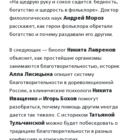
«На щедрую руку и сокол садится: бедность,
богатство и щедрость в фольклоре». Доктор
филологических наук
Андрей Мороз
расскажет, как герои фольклора обретали
богатство и почему раздавали его другим.
В следующих — биолог
Никита Лавренов
объяснит, как простейшие организмы
занимаются благотворительностью, историк
Алла Лисицына
опишет систему
благотворительности в дореволюционной
России, а клинические психологи
Никита
Иващенко
и
Игорь Бохов
помогут
разобраться, почему помощь другим иногда
дается так тяжело. С историком
Татьяной
Тульчинской
можно будет побеседовать о
традициях благотворительности в разных
конфессиях и этнокультурах.