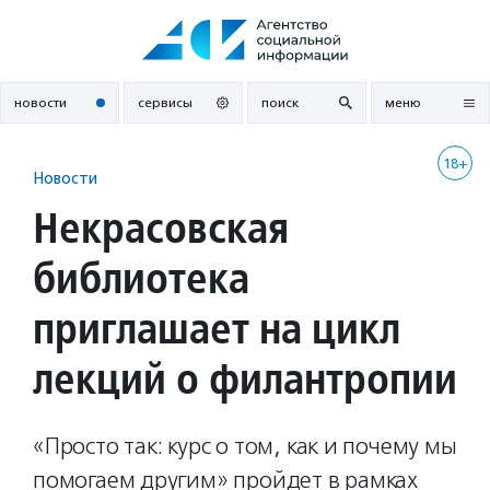
Перейти
к
содержанию
новости
сервисы
поиск
меню
18+
Новости
Некрасовская
библиотека
приглашает на цикл
лекций о филантропии
«Просто так: курс о том, как и почему мы
помогаем другим» пройдет в рамках