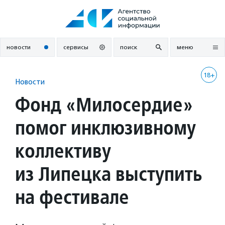
Перейти
к
содержанию
новости
сервисы
поиск
меню
18+
Новости
Фонд «Милосердие»
помог инклюзивному
коллективу
из Липецка выступить
на фестивале