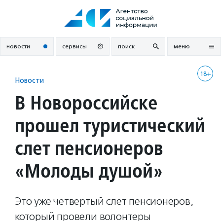
Перейти
к
содержанию
новости
сервисы
поиск
меню
18+
Новости
В Новороссийске
прошел туристический
слет пенсионеров
«Молоды душой»
Это уже четвертый слет пенсионеров,
который провели волонтеры