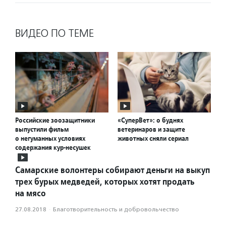
ВИДЕО ПО ТЕМЕ
Российские зоозащитники
«СуперВет»: о буднях
выпустили фильм
ветеринаров и защите
о негуманных условиях
животных сняли сериал
содержания кур-несушек
Самарские волонтеры собирают деньги на выкуп
трех бурых медведей, которых хотят продать
на мясо
27.08.2018
·
Благотвори­тель­ность и доброволь­чест­во