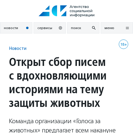
Перейти
к
содержанию
новости
сервисы
поиск
меню
18+
Новости
Открыт сбор писем
с вдохновляющими
историями на тему
защиты животных
Команда организации «Голоса за
животных» предлагает всем накануне