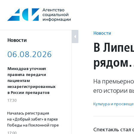
Перейти
к
содержанию
Новости
Новости
В Липе
06.08.2026
рядом…
Минздрав уточнил
правила передачи
На премьерном
пациентам
незарегистрированных
его истории 
в России препаратов
17:30
Культура и просвещ
Началась регистрация
на «Добрый забег» в парке
Победы на Поклонной горе
Спектакль стал 
17:00