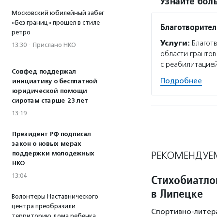
Узнайте боль
Московский юбилейный забег
«Без границ» прошел в стиле
Благотворите
ретро
Услуги:
Благот
13:30
·
Прислано НКО
области грантов
с реабилитацией
Совфед поддержал
Подробнее
инициативу о бесплатной
юридической помощи
сиротам старше 23 лет
13:19
Президент РФ подписал
закон о новых мерах
РЕКОМЕНДУЕ
поддержки молодежных
НКО
13:04
Стихобиатло
в Липецке
Волонтеры Наставнического
центра преобразили
Спортивно-литера
территорию дома ребенка