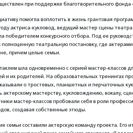
уществлен при поддержке благотворительного фонда
циативу помогла воплотить в жизнь грантовая програ
 году актриса-кукловод, ведущий мастер сцены театр
ла победителем конкурсного отбора. Под ее руковод
а полноценную театральную постановку, где актерами
не, причем целые семьи.
таклем шла одновременно с серией мастер-классов д
ей и их родителей. На образовательных тренингах п
казывали о тростевых, планшетных и перчаточных кук
ь актерскому мастерству, кукловождению, вокалу, сце
тники мастер-классов пробовали себя в роли професс
дов, создавая собственные этюды.
е семьи составили актерскую команду проекта. Его и