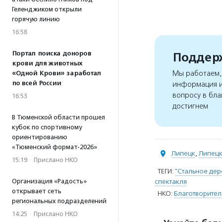
Геленджиком открыли
горячую линию
16:58
Портал поиска доноров
Поддерж
крови для животных
Мы работаем, 
«Одной Крови» заработал
по всей России
информация и
вопросу в бла
16:53
достигнем
В Тюменской области прошел
кубок по спортивному
ориентированию
«Тюменский формат-2026»
Липецк
,
Липецк
15:19
·
Прислано НКО
ТЕГИ:
"Стальное дер
Организация «Радость»
спектакля
открывает сеть
НКО:
Благотворите
региональных подразделений
14:25
·
Прислано НКО