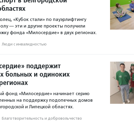
областях
олец, «Кубок стали» по пауэрлифтингу
болу — эти и другие проекты получили
жку фонда «Милосердие» в двух регионах.
·
Люди с инвалидностью
сердие» поддержит
х больных и одиноких
 регионах
ый фонд «Милосердие» начинает серию
вленных на поддержку подопечных домов
лгородской и Липецкой областях.
·
Благотвори­тель­ность и доброволь­чест­во