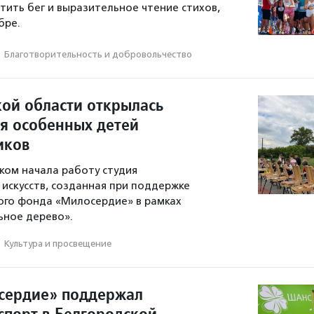
тить бег и выразительное чтение стихов,
бре.
·
Благотвори­тель­ность и доброволь­чест­во
кой области открылась
ля особенных детей
иков
ском начала работу студия
искусств, созданная при поддержке
ого фонда «Милосердие» в рамках
ьное дерево».
·
Культура и просвещение
сердие» поддержал
спорт в Белгородской