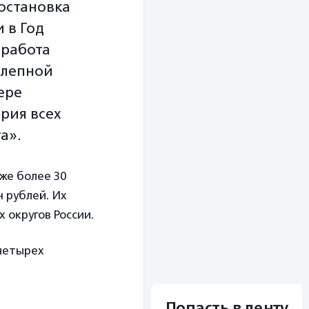
постановка
 в Год
 работа
олепной
ере
рия всех
а».
же более 30
 рублей. Их
 округов России.
 четырех
Попасть в ленту