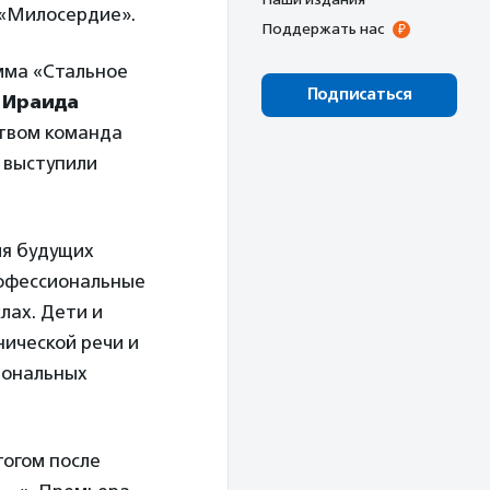
 «Милосердие».
Поддержать нас
мма «Стальное
Подписаться
а
Ираида
ством команда
 выступили
ля будущих
рофессиональные
лах. Дети и
нической речи и
иональных
тогом после