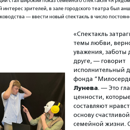
ций стал широкий показ семейного спектакля «Я ряд
 интерес зрителей, в зале городского театра был анш
ководства — ввести новый спектакль в число постоян
«Спектакль затраг
темы любви, верн
уважения, заботы 
друге, — говорит
исполнительный 
фонда ”Милосерд
Лунева
. — Это гл
ценности, которы
составляют нравс
основу счастливой
семейной жизни. 