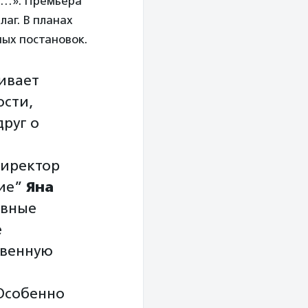
ом…». Премьера
лаг. В планах
ных постановок.
ивает
ости,
друг о
директор
ие”
Яна
авные
е
твенную
Особенно