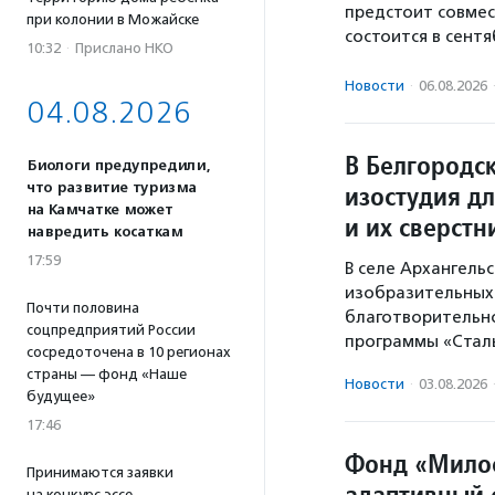
предстоит совмес
при колонии в Можайске
состоится в сентя
10:32
·
Прислано НКО
Новости
·
06.08.2026
04.08.2026
В Белгородс
Биологи предупредили,
что развитие туризма
изостудия д
на Камчатке может
и их сверстн
навредить косаткам
17:59
В селе Архангель
изобразительных 
Почти половина
благотворительн
соцпредприятий России
программы «Стал
сосредоточена в 10 регионах
страны — фонд «Наше
Новости
·
03.08.2026
будущее»
17:46
Фонд «Мило
Принимаются заявки
адаптивный 
на конкурс эссе