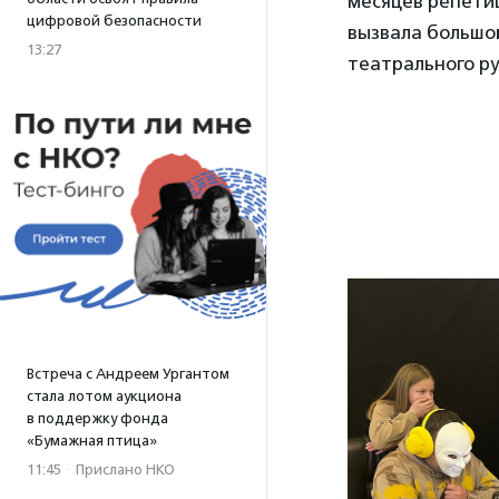
месяцев репети
цифровой безопасности
вызвала большой
13:27
театрального ру
Встреча с Андреем Ургантом
стала лотом аукциона
в поддержку фонда
«Бумажная птица»
11:45
·
Прислано НКО