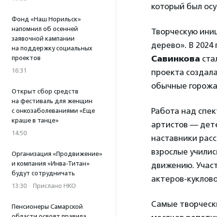
который был ос
Фонд «Наш Норильск»
напомнил об осенней
Творческую ини
заявочной кампании
дерево». В 2024
на поддержку социальных
Савинкова
ста
проектов
16:31
проекта создал
обычные горожа
Открыт сбор средств
на фестиваль для женщин
Работа над спек
с онкозаболеваниями «Еще
краше в танце»
артистов — дет
14:50
наставники расс
взрослые училис
Организация «Продвижение»
и компания «Инва-Титан»
движению. Учас
будут сотрудничать
актеров-куклово
13:30
·
Прислано НКО
Самые творчески
Пенсионеры Самарской
области освоят правила