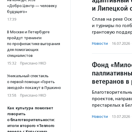
«Добро.Центр — человеку
и Липецкой 
будущего»
Сплав на реке Оск
17:39
и турниры по гол
грантовую поддер
В Москве и Петербурге
пройдут тренинги
Новости
·
16.07.2026
по профилактике выгорания
для помогающих
специалистов
Фонд «Мило
15:32
·
Прислано НКО
паллиативны
Уникальный спектакль
ветеранов в
о первой помощи «Гореть
звездой» покажут в Пушкино
Благотворительн
13:58
·
Прислано НКО
проектов, напра
престарелых в Бе
Как культура помогает
говорить
Новости
·
13.07.2026
о благотворительности:
итоги второго «Теплого
вечера с Кольским»