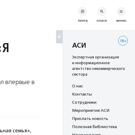
лента
поиск
меню
18+
«Я
АСИ
Экспертная организация
и информационное
агентство некоммерческого
сектора
ол впервые в
О нас
Контакты
Сотрудники
Мероприятия АСИ
Прислать новость
Полезная библиотека
ьная семья»,
Наши издания