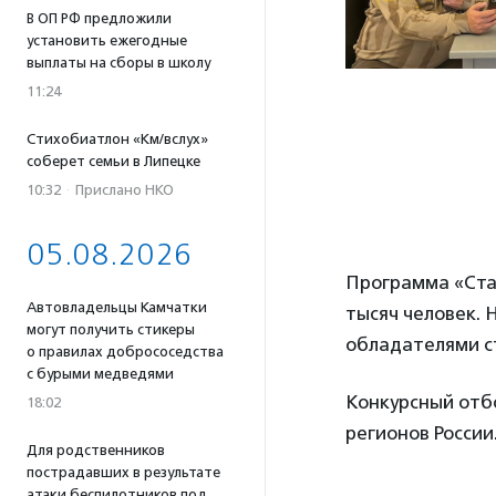
В ОП РФ предложили
установить ежегодные
выплаты на сборы в школу
11:24
Стихобиатлон «Км/вслух»
соберет семьи в Липецке
10:32
·
Прислано НКО
05.08.2026
Программа «Стал
Автовладельцы Камчатки
тысяч человек. 
могут получить стикеры
обладателями ст
о правилах добрососедства
с бурыми медведями
Конкурсный отбо
18:02
регионов России
Для родственников
пострадавших в результате
атаки беспилотников под