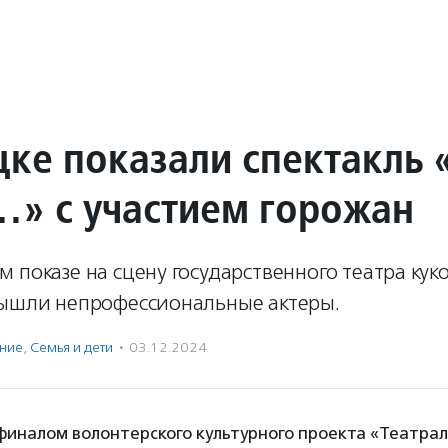
цке показали спектакль 
» с участием горожан
 показе на сцену государственного театра кук
вышли непрофессиональные актеры.
ение
,
Семья и дети
·
03.12.2024
финалом волонтерского культурного проекта «Театрал