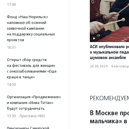
17:00
Фонд «Наш Норильск»
напомнил об осенней
заявочной кампании
на поддержку социальных
проектов
АСИ опубликовало р
16:31
о музыкальном педаг
шумовом ансамбле
Открыт сбор средств
на фестиваль для женщин
26.06.2024
·
Благотвори
с онкозаболеваниями «Еще
краше в танце»
14:50
РЕКОМЕНДУЕ
Организация «Продвижение»
и компания «Инва-Титан»
будут сотрудничать
В Москве пр
13:30
·
Прислано НКО
мальчика» в
Пенсионеры Самарской