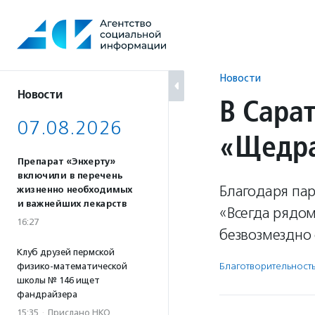
Перейти
к
содержанию
Новости
Новости
В Сара
07.08.2026
«Щедра
Препарат «Энхерту»
включили в перечень
Благодаря пар
жизненно необходимых
и важнейших лекарств
«Всегда рядо
16:27
безвозмездно 
Клуб друзей пермской
Благотвори­тель­ност
физико-математической
школы № 146 ищет
фандрайзера
15:35
·
Прислано НКО