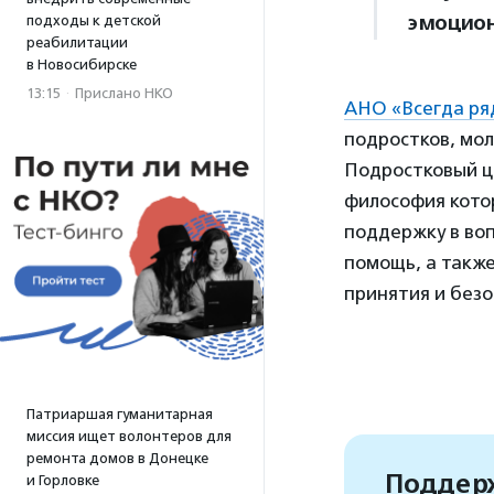
эмоцион
подходы к детской
реабилитации
в Новосибирске
13:15
·
Прислано НКО
АНО «Всегда р
подростков, мо
Подростковый ц
философия кото
поддержку в воп
помощь, а такж
принятия и безо
Патриаршая гуманитарная
миссия ищет волонтеров для
ремонта домов в Донецке
Поддерж
и Горловке