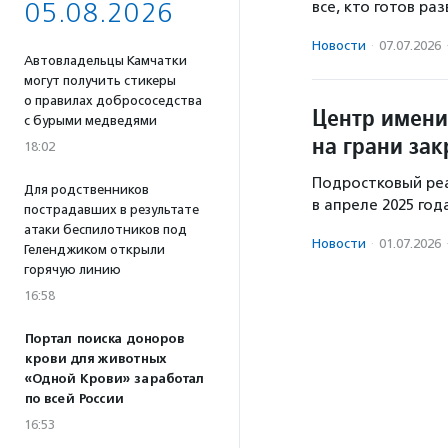
05.08.2026
все, кто готов р
Новости
·
07.07.2026
Автовладельцы Камчатки
могут получить стикеры
о правилах добрососедства
Центр имени
с бурыми медведями
на грани за
18:02
Подростковый ре
Для родственников
в апреле 2025 год
пострадавших в результате
атаки беспилотников под
Новости
·
01.07.2026
Геленджиком открыли
горячую линию
16:58
Портал поиска доноров
крови для животных
«Одной Крови» заработал
по всей России
16:53