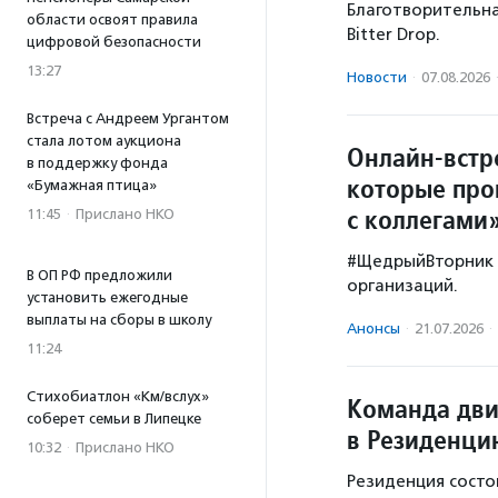
Благотворительная
области освоят правила
Bitter Drop.
цифровой безопасности
13:27
Новости
·
07.08.2026
Встреча с Андреем Ургантом
стала лотом аукциона
Онлайн-встр
в поддержку фонда
которые про
«Бумажная птица»
с коллегами
11:45
·
Прислано НКО
#ЩедрыйВторник 
В ОП РФ предложили
организаций.
установить ежегодные
выплаты на сборы в школу
Анонсы
·
21.07.2026
·
11:24
Стихобиатлон «Км/вслух»
Команда дв
соберет семьи в Липецке
в Резиденци
10:32
·
Прислано НКО
Резиденция состои