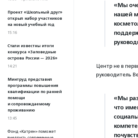
«Мы оче
Проект «Школьный друг»
нашей м
открыл набор участников
космето
на новый учебный год
поддерж
15:16
руковод
Стали известны итоги
конкурса «Заповедные
острова России — 2026»
Центр не в перв
14:21
руководитель Be
Минтруд представил
программы повышения
квалификации по ранней
«Мы раз
помощи
и сопровождаемому
что име
проживанию
социаль
13:45
компете
Фонд «Катрен» поможет
почувст
внедрить современные