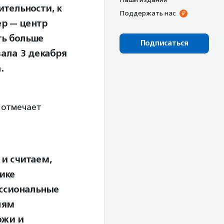
ительности, к
Поддержать нас
р — центр
ть больше
Подписаться
ала 3 декабря
а
.
, отмечает
и считаем,
ике
ессиональные
лям
ожи и