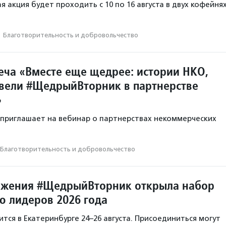
 акция будет проходить с 10 по 16 августа в двух кофейня
·
Благотвори­тель­ность и доброволь­чест­во
еча «Вместе еще щедрее: истории НКО,
вели #ЩедрыйВторник в партнерстве
»
приглашает на вебинар о партнерствах некоммерческих
Благотвори­тель­ность и доброволь­чест­во
ижения #ЩедрыйВторник открыла набор
ю лидеров 2026 года
тся в Екатеринбурге 24–26 августа. Присоединиться могут