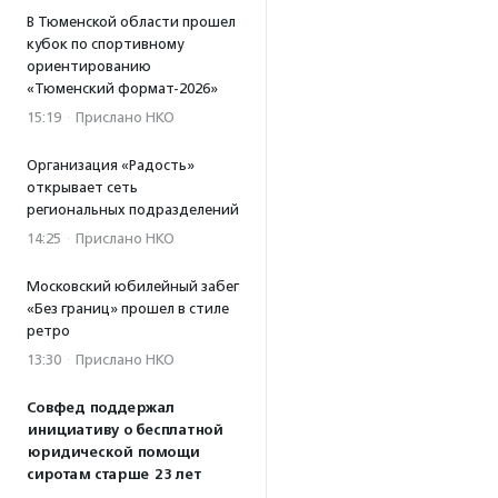
В Тюменской области прошел
кубок по спортивному
ориентированию
«Тюменский формат-2026»
15:19
·
Прислано НКО
Организация «Радость»
открывает сеть
региональных подразделений
14:25
·
Прислано НКО
Московский юбилейный забег
«Без границ» прошел в стиле
ретро
13:30
·
Прислано НКО
Совфед поддержал
инициативу о бесплатной
юридической помощи
сиротам старше 23 лет