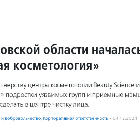
товской области началас
я косметология»
тнерству центра косметологии Beauty Science 
м» подростки уязвимых групп и приемные мамы
сделать в центре чистку лица.
ь и доброволь­чест­во
,
Корпоративная ответственность
·
04.12.2024