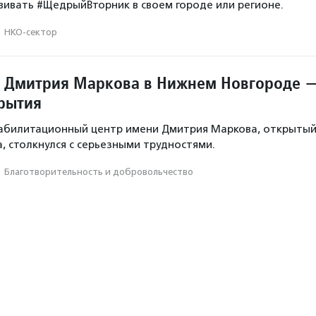
азвивать #ЩедрыйВторник в своем городе или регионе.
·
НКО-сектор
 Дмитрия Маркова в Нижнем Новгороде 
крытия
абилитационный центр имени Дмитрия Маркова, открыты
а, столкнулся с серьезными трудностями.
·
Благотвори­тель­ность и доброволь­чест­во