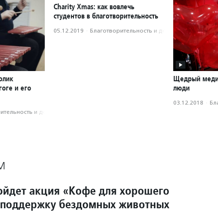
Charity Xmas: как вовлечь
студентов в благотворительность
05.12.2019
·
Благотвори­тель­ность и доброволь­чест­во
олик
Щедрый меди
оге и его
люди
03.12.2018
·
Бл
­тель­ность и доброволь­чест­во
М
ойдет акция «Кофе для хорошего
 поддержку бездомных животных