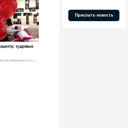
Прислать новость
ацентр: кудрявые
аготвори­тель­ность и доброволь­чест­во