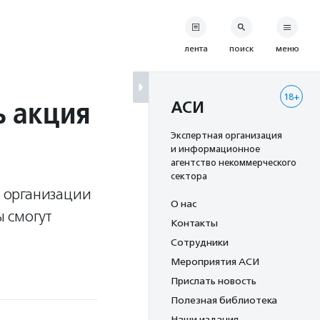
лента
поиск
меню
18+
ь акция
АСИ
Экспертная организация
и информационное
агентство некоммерческого
сектора
и организации
О нас
 смогут
Контакты
Сотрудники
Мероприятия АСИ
Прислать новость
Полезная библиотека
Наши издания