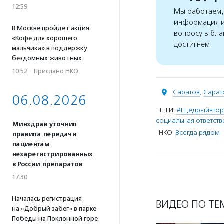
12:59
Мы работаем, 
информация и
В Москве пройдет акция
вопросу в бла
«Кофе для хорошего
достигнем
мальчика» в поддержку
бездомных животных
10:52
·
Прислано НКО
Саратов
,
Сарат
06.08.2026
ТЕГИ:
#Щедрыйвтор
социальная ответств
Минздрав уточнил
НКО:
Всегда рядом
правила передачи
пациентам
незарегистрированных
в России препаратов
17:30
Началась регистрация
ВИДЕО ПО ТЕ
на «Добрый забег» в парке
Победы на Поклонной горе