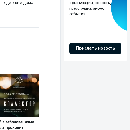
 в детские дома
организации, новость,
пресс-релиз, анонс
события.
Прислать новость
й с заболеваниями
зга проходит