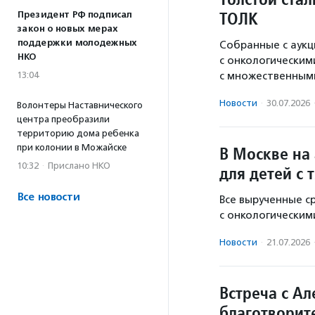
ТОЛК
Президент РФ подписал
закон о новых мерах
поддержки молодежных
Собранные с аукц
НКО
с онкологическим
13:04
с множественным
Новости
·
30.07.2026
Волонтеры Наставнического
центра преобразили
территорию дома ребенка
при колонии в Можайске
В Москве на
10:32
·
Прислано НКО
для детей с
Все новости
Все вырученные с
с онкологическим
Новости
·
21.07.2026
Встреча с А
благотворит