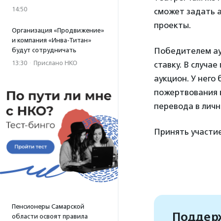
14:50
сможет задать 
проекты.
Организация «Продвижение»
и компания «Инва-Титан»
Победителем ау
будут сотрудничать
13:30
·
Прислано НКО
ставку. В случа
аукцион. У него
пожертвования в
перевода в лич
Принять участи
Пенсионеры Самарской
Поддерж
области освоят правила