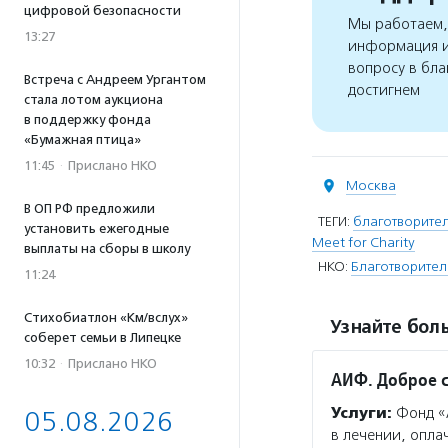
цифровой безопасности
Мы работаем, 
13:27
информация и
вопросу в бла
Встреча с Андреем Ургантом
достигнем
стала лотом аукциона
в поддержку фонда
«Бумажная птица»
11:45
·
Прислано НКО
Москва
В ОП РФ предложили
ТЕГИ:
благотворите
установить ежегодные
Meet for Charity
выплаты на сборы в школу
НКО:
Благотворител
11:24
Стихобиатлон «Км/вслух»
Узнайте боль
соберет семьи в Липецке
10:32
·
Прислано НКО
АИФ. Доброе 
Услуги:
Фонд «
05.08.2026
в лечении, опла