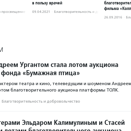
в пользу врачей
благотворите
фильма «Колл
и просвещение
09.04.2021
·
Благотвори­тель­ность и доброволь­чест­во
26.09.2016
·
Бл
М
ндреем Ургантом стала лотом аукциона
 фонда «Бумажная птица»
 актером театра и кино, телеведущим и шоуменом Андрее
отом благотворительного аукциона платформы ТОЛК.
·
Благотвори­тель­ность и доброволь­чест­во
ктерами Эльдаром Калимулиным и Стасей
ли лотами благотворительного аукциона