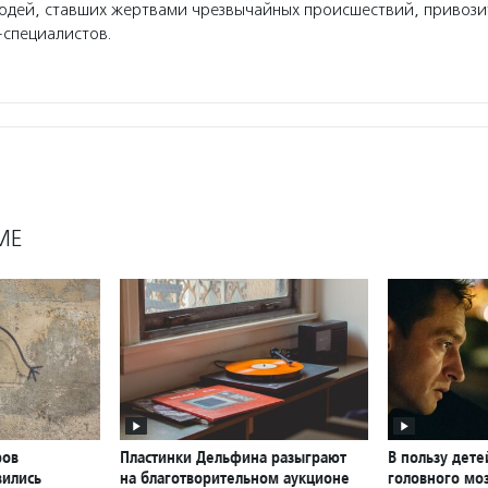
юдей, ставших жертвами чрезвычайных происшествий, привозит
-специалистов.
МЕ
ров
Пластинки Дельфина разыграют
В пользу дете
вились
на благотворительном аукционе
головного мо