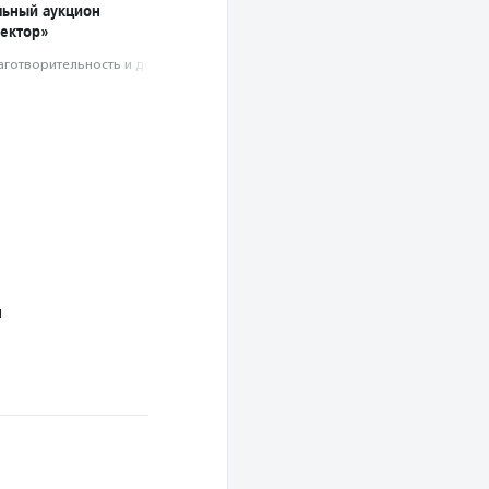
льный аукцион
ектор»
аготвори­тель­ность и доброволь­чест­во
м