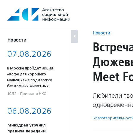
Перейти
к
содержанию
Новости
Новости
Встреч
07.08.2026
Дюжевы
В Москве пройдет акция
Meet Fo
«Кофе для хорошего
мальчика» в поддержку
бездомных животных
10:52
·
Прислано НКО
Любители тво
одновременно
06.08.2026
Благотвори­тель­ност
Минздрав уточнил
правила передачи