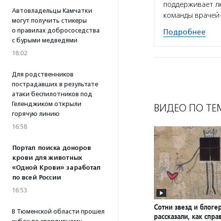
поддерживает л
Автовладельцы Камчатки
команды врачей
могут получить стикеры
о правилах добрососедства
Подробнее
с бурыми медведями
18:02
Для родственников
пострадавших в результате
атаки беспилотников под
Геленджиком открыли
ВИДЕО ПО ТЕ
горячую линию
16:58
Портал поиска доноров
крови для животных
«Одной Крови» заработал
по всей России
16:53
Сотни звезд и блоге
В Тюменской области прошел
рассказали, как спра