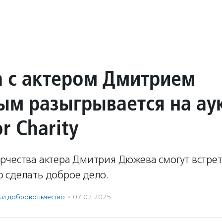
а с актером Дмитрием
м разыгрывается на ау
r Charity
рчества актера Дмитрия Дюжева смогут встрет
 сделать доброе дело.
ь и доброволь­чест­во
·
07.02.2025