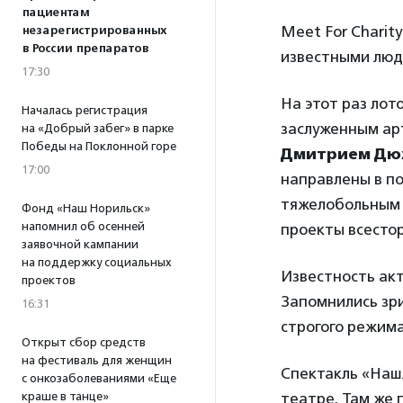
пациентам
Meet For Charit
незарегистрированных
в России препаратов
известными люд
17:30
На этот раз лот
Началась регистрация
заслуженным ар
на «Добрый забег» в парке
Победы на Поклонной горе
Дмитрием Д
17:00
направлены в п
тяжелобольным д
Фонд «Наш Норильск»
напомнил об осенней
проекты всесто
заявочной кампании
на поддержку социальных
Известность ак
проектов
Запомнились зри
16:31
строгого режима
Открыт сбор средств
на фестиваль для женщин
Спектакль «Нашл
с онкозаболеваниями «Еще
краше в танце»
театре. Там же 