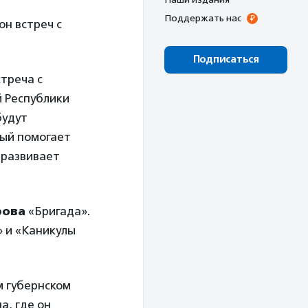
Поддержать нас
он встреч с
Подписаться
стреча с
 Республики
будут
рый помогает
 развивает
рова
«Бригада».
» и «Каникулы
м губернском
а, где он