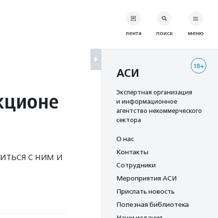
лента
поиск
меню
18+
АСИ
кционе
Экспертная организация
и информационное
агентство некоммерческого
сектора
О нас
Контакты
иться с ним и
Сотрудники
Мероприятия АСИ
Прислать новость
Полезная библиотека
Наши издания