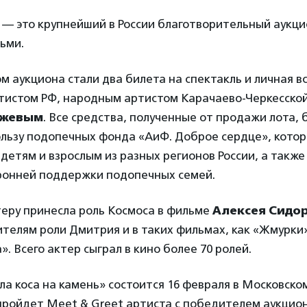
y — это крупнейший в России благотворительный аукци
ьми.
ом аукциона стали два билета на спектакль и личная в
тистом РФ, народным артистом Карачаево-Черкесской
южевым
. Все средства, полученные от продажи лота, 
ользу подопечных фонда «АиФ. Доброе сердце», кото
етям и взрослым из разных регионов России, а также
ронней поддержки подопечных семей.
теру принесла роль Космоса в фильме
Алексея Сидо
телям роли Дмитрия и в таких фильмах, как «Жмурки
». Всего актер сыграл в кино более 70 ролей.
а коса на камень» состоится 16 февраля в Московско
пройдет Meet & Greet артиста с победителем аукцион