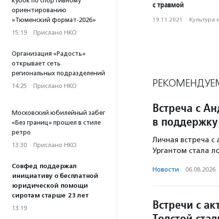
кубок по спортивному
с травмой
ориентированию
«Тюменский формат-2026»
19.11.2021
·
Культура 
15:19
·
Прислано НКО
Организация «Радость»
открывает сеть
региональных подразделений
РЕКОМЕНДУЕ
14:25
·
Прислано НКО
Встреча с А
Московский юбилейный забег
в поддержку
«Без границ» прошел в стиле
ретро
Личная встреча с
13:30
·
Прислано НКО
Ургантом стала л
Совфед поддержал
Новости
·
06.08.2026
инициативу о бесплатной
юридической помощи
сиротам старше 23 лет
Встречи с а
13:19
Толстой ста