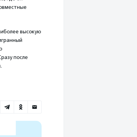
совместные
аиболее высокую
ыигранный
о
Сразу после
.