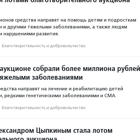
ионов средства направят на помощь детям и подросткам
и и другими тяжелыми заболеваниями, а также людям
и нарушениями развития.
·
Благотвори­тель­ность и доброволь­чест­во
 аукционе собрали более миллиона рубле
 тяжелыми заболеваниями
редства направят на лечение и реабилитацию детей
и, редкими генетическими заболеваниями и СМА.
·
Благотвори­тель­ность и доброволь­чест­во
лександром Цыпкиным стала лотом
ельного аукциона