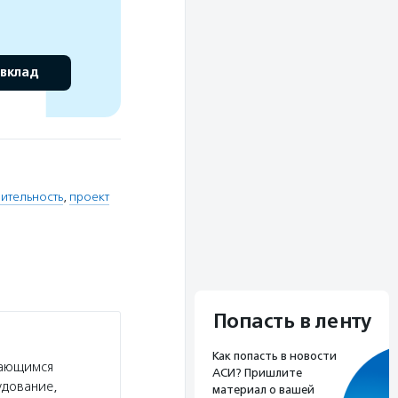
 вклад
рительность
,
проект
Попасть в ленту
Как попасть в новости
дающимся
АСИ? Пришлите
удование,
материал о вашей