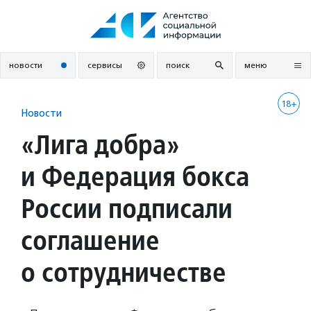
Перейти
к
содержанию
новости
сервисы
поиск
меню
18+
Новости
«Лига добра»
и Федерация бокса
России подписали
соглашение
о сотрудничестве