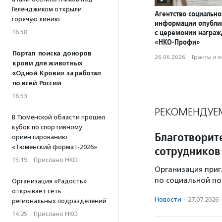
Геленджиком открыли
Агентство социально
горячую линию
информации опубли
с церемонии награ
16:58
«НКО-Профи»
Портал поиска доноров
26.06.2026
·
Гранты и 
крови для животных
«Одной Крови» заработал
по всей России
16:53
РЕКОМЕНДУЕ
В Тюменской области прошел
кубок по спортивному
Благотворит
ориентированию
«Тюменский формат-2026»
сотрудников
15:19
·
Прислано НКО
Организация приг
по социальной по
Организация «Радость»
открывает сеть
Новости
·
27.07.2026
региональных подразделений
14:25
·
Прислано НКО