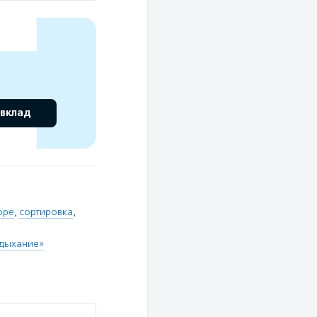
 вклад
оре
,
сортировка
,
 дыхание»