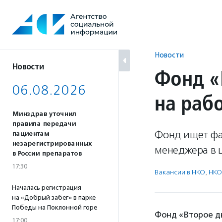
Перейти
к
содержанию
Новости
Новости
Фонд «
06.08.2026
на раб
Минздрав уточнил
правила передачи
Фонд ищет фа
пациентам
незарегистрированных
менеджера в 
в России препаратов
17:30
Вакансии в НКО
,
НКО
Началась регистрация
на «Добрый забег» в парке
Победы на Поклонной горе
Фонд «Второе д
17:00