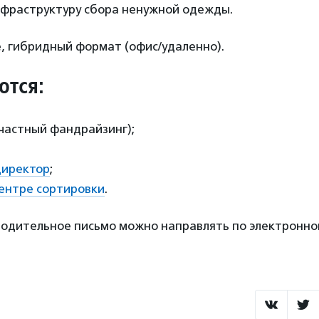
фраструктуру сбора ненужной одежды.
, гибридный формат (офис/удаленно).
ются:
частный фандрайзинг);
директор
;
ентре сортировки
.
водительное письмо можно направлять по электронно