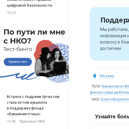
цифровой безопасности
13:27
Поддерж
Мы работаем, 
информация и
вопросу в бла
достигнем
Москва
ТЕГИ:
Вакансии в НК
финансовая деятель
Встреча с Андреем Ургантом
НКО:
Благотворите
стала лотом аукциона
в поддержку фонда
«Бумажная птица»
Узнайте боль
11:45
·
Прислано НКО