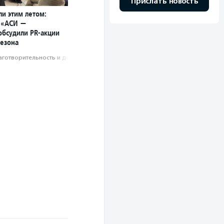
Прислать новость
ли этим летом:
 «АСИ —
обсудили PR-акции
сезона
аготвори­тель­ность и доброволь­чест­во