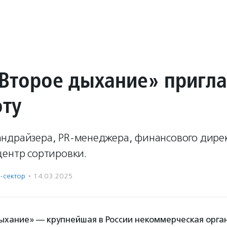
Второе дыхание» пригл
оту
ндрайзера, PR-менеджера, финансового дире
центр сортировки.
-сектор
·
14.03.2025
ыхание» — крупнейшая в России некоммерческая орга