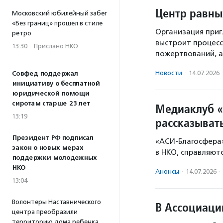
Центр равны
Московский юбилейный забег
«Без границ» прошел в стиле
Организация приг
ретро
выстроит процес
13:30
·
Прислано НКО
пожертвований, а 
Новости
·
14.07.2026
Совфед поддержал
инициативу о бесплатной
юридической помощи
сиротам старше 23 лет
Медиаклуб «
13:19
рассказыват
Президент РФ подписал
«АСИ-Благосфера»
закон о новых мерах
в НКО, справляют
поддержки молодежных
НКО
Анонсы
·
14.07.2026
·
13:04
Волонтеры Наставнического
В Ассоциаци
центра преобразили
территорию дома ребенка