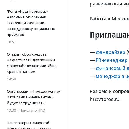
развивающая ин
Фонд «Наш Норильск»
напомнил об осенней
Работа в Москве
заявочной кампании
на поддержку социальных
Приглаша
проектов
16:31
—
фандрайзер
(
Открыт сбор средств
—
PR-менеджер
;
на фестиваль для женщин
с онкозаболеваниями «Еще
—
финансовый 
краше в танце»
—
менеджер в ц
14:50
Резюме и сопро
Организация «Продвижение»
и компания «Инва-Титан»
hr@vtoroe.ru.
будут сотрудничать
13:30
·
Прислано НКО
Пенсионеры Самарской
области освоят правила