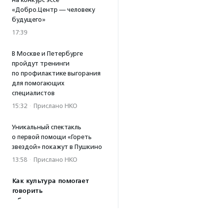
«Добро.Центр — человеку
будущего»
17:39
В Москве и Петербурге
пройдут тренинги
по профилактике выгорания
для помогающих
специалистов
15:32
·
Прислано НКО
Уникальный спектакль
о первой помощи «Гореть
звездой» покажут в Пушкино
13:58
·
Прислано НКО
Как культура помогает
говорить
о благотворительности:
итоги второго «Теплого
вечера с Кольским»