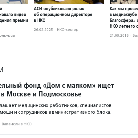
й
АСИ опубликовало ролик
Как мы прове
ковало видео
об операционном директоре
в медиаклубе
ждения премии
в НКО
Благосфера» 
НКО летнего 
26.02.2025
·
НКО-сектор
конкурсы
21.09.2016
·
Бл
М
ельный фонд «Дом с маяком» ищет
 в Москве и Подмосковье
лашает медицинских работников, специалистов
мощи и сотрудников административного блока.
·
Вакансии в НКО