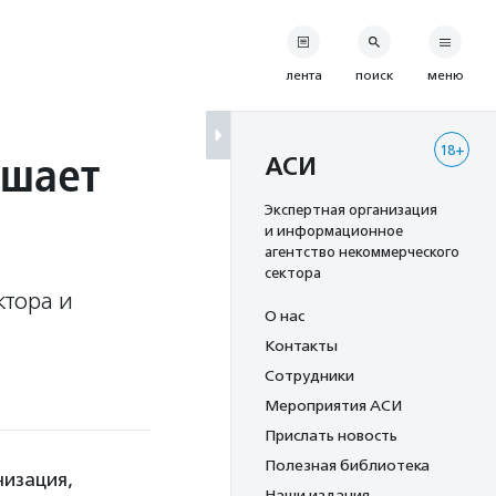
лента
поиск
меню
18+
ашает
АСИ
Экспертная организация
и информационное
агентство некоммерческого
сектора
ктора и
О нас
Контакты
Сотрудники
Мероприятия АСИ
Прислать новость
Полезная библиотека
низация,
Наши издания