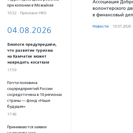
Ассоциация Добро
при колонии в Можайске
волонтерского дв
10:32
·
Прислано НКО
в финансовый де
Новости
·
10.07.2026
04.08.2026
Биологи предупредили,
что развитие туризма
на Камчатке может
навредить косаткам
17:59
Почти половина
соцпредприятий России
сосредоточена в 10 регионах
страны — фонд «Наше
будущее»
17:46
Принимаются заявки
на конкурс эссе